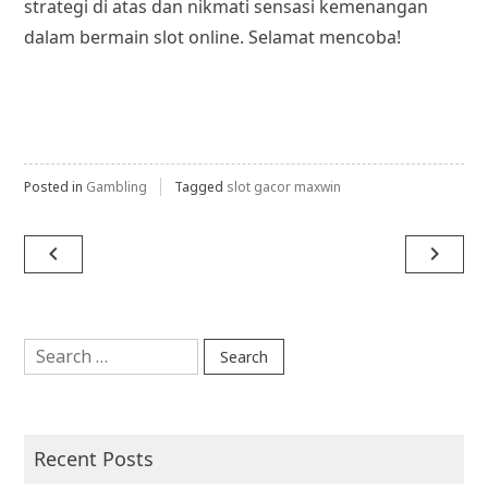
strategi di atas dan nikmati sensasi kemenangan
dalam bermain slot online. Selamat mencoba!
Posted in
Gambling
Tagged
slot gacor maxwin
Post
navigate_before
navigate_next
navigation
Search
for:
Recent Posts