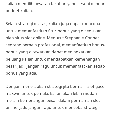
kalian memilih besaran taruhan yang sesuai dengan
budget kalian.
Selain strategi di atas, kalian juga dapat mencoba
untuk memanfaatkan fitur bonus yang disediakan
oleh situs slot online. Menurut Stephanie Conner,
seorang pemain profesional, memanfaatkan bonus-
bonus yang ditawarkan dapat meningkatkan
peluang kalian untuk mendapatkan kemenangan
besar. Jadi, jangan ragu untuk memanfaatkan setiap
bonus yang ada.
Dengan menerapkan strategi jitu bermain slot gacor
maxwin untuk pemula, kalian akan lebih mudah
meraih kemenangan besar dalam permainan slot
online. Jadi, jangan ragu untuk mencoba strategi-