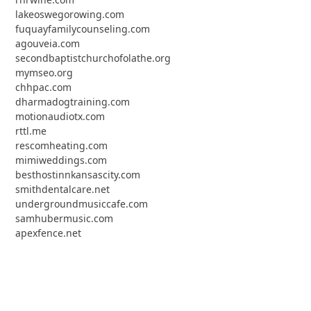
lakeoswegorowing.com
fuquayfamilycounseling.com
agouveia.com
secondbaptistchurchofolathe.org
mymseo.org
chhpac.com
dharmadogtraining.com
motionaudiotx.com
rttl.me
rescomheating.com
mimiweddings.com
besthostinnkansascity.com
smithdentalcare.net
undergroundmusiccafe.com
samhubermusic.com
apexfence.net