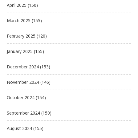
April 2025
(150)
March 2025
(155)
February 2025
(120)
January 2025
(155)
December 2024
(153)
November 2024
(146)
October 2024
(154)
September 2024
(150)
August 2024
(155)