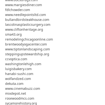
www.margiesdiner.com
fdlchowder.com
www.needlepointsltd.com
bullandbirdsteakhouse.com
lascolinasplasticsurgery.com
www.cliftonheritage.org
sma43.org
remodelingchicagoonline.com
brentwoodyogacenter.com
www.tiptonlandscaping.com
steppingupstewardship.org
ccvoptica.com
washingtonlehigh.com
luigisbakery.com
hanabi-sushi.com
wolfandzed.com
dekuta.com
www.cinemabuzz.com
mixdepot.net
rosewoodmcs.com
sycamorehistory.org