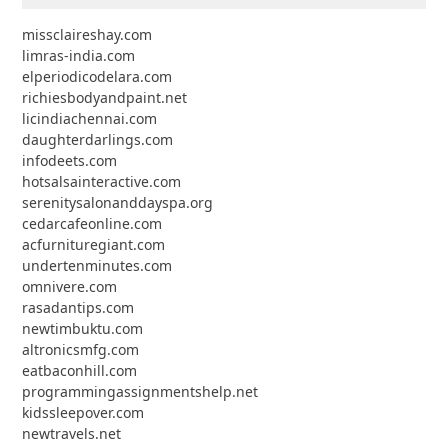
missclaireshay.com
limras-india.com
elperiodicodelara.com
richiesbodyandpaint.net
licindiachennai.com
daughterdarlings.com
infodeets.com
hotsalsainteractive.com
serenitysalonanddayspa.org
cedarcafeonline.com
acfurnituregiant.com
undertenminutes.com
omnivere.com
rasadantips.com
newtimbuktu.com
altronicsmfg.com
eatbaconhill.com
programmingassignmentshelp.net
kidssleepover.com
newtravels.net