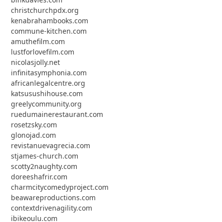
christchurchpdx.org
kenabrahambooks.com
commune-kitchen.com
amuthefilm.com
lustforlovefilm.com
nicolasjolly.net
infinitasymphonia.com
africanlegalcentre.org
katsusushihouse.com
greelycommunity.org
ruedumainerestaurant.com
rosetzsky.com
glonojad.com
revistanuevagrecia.com
stjames-church.com
scotty2naughty.com
doreeshafrir.com
charmcitycomedyproject.com
beawareproductions.com
contextdrivenagility.com
ibikeoulu.com