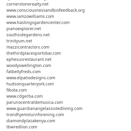
cornerstonerealty.net
www.consciousnessandbiofeedback.org
www.iamzowilliams.com
www.hastingsgardencenter.com
pianoexplorer.net
southsidegardens.net
trinityum.net
mazzicontractors.com
thethirdplacesportsbar.com
ephesusrestaurant.net
woodyswellington.com
fatbellyfreds.com
www.elpatiodesigns.com
hudsonquarteryork.com
fibota.com
www.cdgerba.com
parunocentraldemusica.com
www.guardianangelassistedliving.com
trondhjemsturnforening.com
diamondplazakenya.com
tbwredlion.com