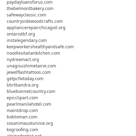
paydayloansforus.com
thebelmontbakery.com
safewayclassic.com
countrysidewoodcrafts.com
appliancerepairchicagoil.org
ontariotbf.org
instalegendary.com
keepworkershealthyandsafe.com
noodlesitaliankitchen.com
nydreamact.org
unagisushimetairie.com
jewelflashtattoos.com
getpcfixtoday.com
bbrtbandra.org
bluebonnetcountry.com
epicclipart.com
pearlmanilahotel.com
maintdrop.com
bobtoman.com
sosanimauxtunisie.org
kogroofing.com
alpinedentist.net