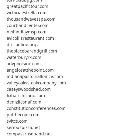
greatpacifictour.com
victoriaestrella.com
thousandwavesspa.com
courtlandcenter.com
neilfindlaymsp.com
avicollisrestaurant.com
drcconline.org
v
theplacebarandgrill.com
waterburyrx.com
advpoolsinc.com
angelosatthepoint.com
indianapastorsalliance.com
valleyoakssteakcompany.com
caseyswoodshed.com
fixhairchicago.com
denizliesnaf.com
constitutionconferences.com
patthecope.com
svitcs.com
seriouspizza.net
compassroseband.net