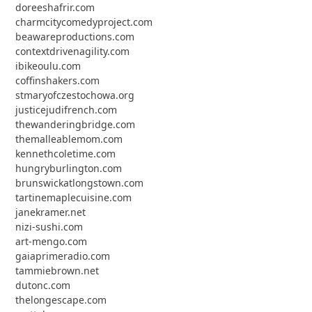
doreeshafrir.com
charmcitycomedyproject.com
beawareproductions.com
contextdrivenagility.com
ibikeoulu.com
coffinshakers.com
stmaryofczestochowa.org
justicejudifrench.com
thewanderingbridge.com
themalleablemom.com
kennethcoletime.com
hungryburlington.com
brunswickatlongstown.com
tartinemaplecuisine.com
janekramer.net
nizi-sushi.com
art-mengo.com
gaiaprimeradio.com
tammiebrown.net
dutonc.com
thelongescape.com