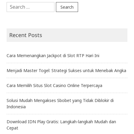
Search
for:
Recent Posts
Cara Memenangkan Jackpot di Slot RTP Hari Ini
Menjadi Master Togel: Strategi Sukses untuk Menebak Angka
Cara Memilih Situs Slot Casino Online Terpercaya
Solusi Mudah Mengakses Sbobet yang Tidak Diblokir di
Indonesia
Download IDN Play Gratis: Langkah-langkah Mudah dan
Cepat