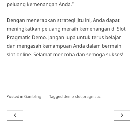
peluang kemenangan Anda.”
Dengan menerapkan strategi jitu ini, Anda dapat
meningkatkan peluang meraih kemenangan di Slot
Pragmatic Demo. Jangan lupa untuk terus belajar
dan mengasah kemampuan Anda dalam bermain
slot online. Selamat mencoba dan semoga sukses!
Posted in
Gambling
Tagged
demo slot pragmatic
Post
navigate_before
navigate_next
navigation