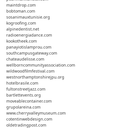
maintdrop.com
bobtoman.com
sosanimauxtunisie.org
kogroofing.com
alpinedentist.net
radioenergiadance.com
kookotheek.com
panayiotislamprou.com
southcampusgateway.com
chateaudelisse.com
wellborncommunityassociation.com
wildwoodfilmfestival.com
westnorthamptonshirejpu.org
hotelbrasile.com
fultonstreetjazz.com
bartlettevents.org
moveablecontainer.com
grupolareina.com
www.cherryvalleymuseum.com
cotentinwebdesign.com
oldetradingpost.com