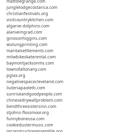
mattolegrange.com
junglelodgecostarica.com
christianfestivals.org
visitcountrykitchen.com
algarve-dolphins.com
alanveingrad.com
ginosonhiggins.com
wutungprinting.com
maritalsettlements.com
milwbikeskaterental.com
baymontjacksonms.com
townofaltonany.com
pglax.org
negativespacecleveland.com
liuteriapaoletti.com
sunriseandgoodpeople.com
chinesedrywallproblem.com
bendthreesistersinn.com
stjohns-flossmoor.org
funnyboneusa.com
cookiedustermusic.com
reconstructionensemble.org