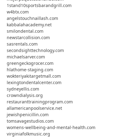
1stand10sportsbarandgrill.com
w4btx.com
angelstouchnaillash.com
kabbalahacademy.net
smilondental.com
newstarcollision.com
sasrentals.com
secondsighttechnology.com
michaelsarver.com
greengeckogrocer.com
hlathome-staging.com
wokteriyakitargetmall.com
lexingtondentalcenter.com
sydneyellis.com
crowndialysis.org
restauranttrainingprogram.com
allamericanpoolservice.net
jewishpenicillin.com
tomsavagestudios.com
womens-wellbeing-and-mental-health.com
virginiafolkmusic.org