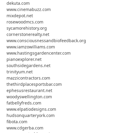
dekuta.com
www.cinemabuzz.com
mixdepot.net
rosewoodmcs.com
sycamorehistory.org
cornerstonerealty.net
www.consciousnessandbiofeedback.org
www.iamzowilliams.com
www.hastingsgardencenter.com
pianoexplorer.net
southsidegardens.net
trinityum.net
mazzicontractors.com
thethirdplacesportsbar.com
ephesusrestaurant.net
woodyswellington.com
fatbellyfreds.com
www.elpatiodesigns.com
hudsonquarteryork.com
fibota.com
www.cdgerba.com