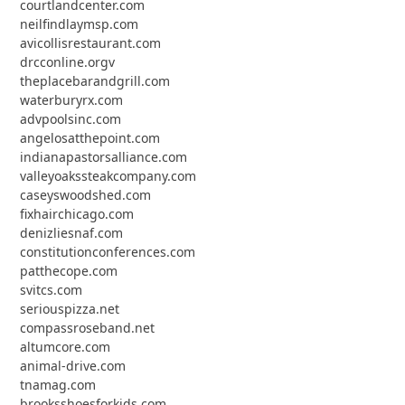
courtlandcenter.com
neilfindlaymsp.com
avicollisrestaurant.com
drcconline.org
v
theplacebarandgrill.com
waterburyrx.com
advpoolsinc.com
angelosatthepoint.com
indianapastorsalliance.com
valleyoakssteakcompany.com
caseyswoodshed.com
fixhairchicago.com
denizliesnaf.com
constitutionconferences.com
patthecope.com
svitcs.com
seriouspizza.net
compassroseband.net
altumcore.com
animal-drive.com
tnamag.com
brooksshoesforkids.com