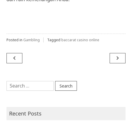
Posted in
Gambling
Tagged
baccarat casino online
Post
navigate_before
navigate_next
navigation
Search
for:
Recent Posts