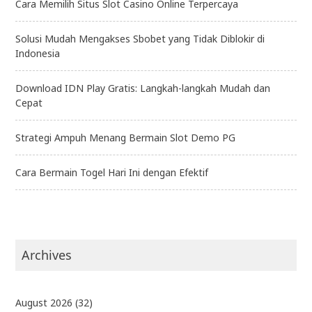
Cara Memilih Situs Slot Casino Online Terpercaya
Solusi Mudah Mengakses Sbobet yang Tidak Diblokir di
Indonesia
Download IDN Play Gratis: Langkah-langkah Mudah dan
Cepat
Strategi Ampuh Menang Bermain Slot Demo PG
Cara Bermain Togel Hari Ini dengan Efektif
Archives
August 2026
(32)