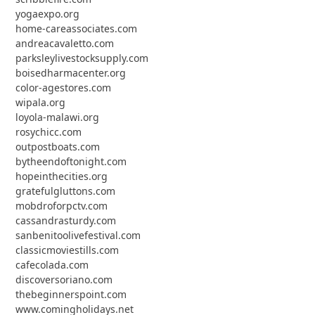
yogaexpo.org
home-careassociates.com
andreacavaletto.com
parksleylivestocksupply.com
boisedharmacenter.org
color-agestores.com
wipala.org
loyola-malawi.org
rosychicc.com
outpostboats.com
bytheendoftonight.com
hopeinthecities.org
gratefulgluttons.com
mobdroforpctv.com
cassandrasturdy.com
sanbenitoolivefestival.com
classicmoviestills.com
cafecolada.com
discoversoriano.com
thebeginnerspoint.com
www.comingholidays.net