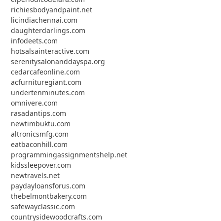
richiesbodyandpaint.net
licindiachennai.com
daughterdarlings.com
infodeets.com
hotsalsainteractive.com
serenitysalonanddayspa.org
cedarcafeonline.com
acfurnituregiant.com
undertenminutes.com
omnivere.com
rasadantips.com
newtimbuktu.com
altronicsmfg.com
eatbaconhill.com
programmingassignmentshelp.net
kidssleepover.com
newtravels.net
paydayloansforus.com
thebelmontbakery.com
safewayclassic.com
countrysidewoodcrafts.com