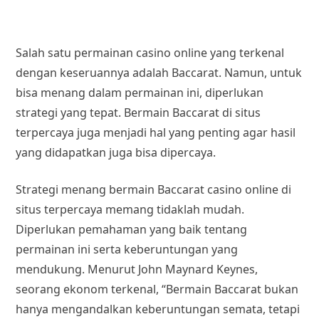
Salah satu permainan casino online yang terkenal
dengan keseruannya adalah Baccarat. Namun, untuk
bisa menang dalam permainan ini, diperlukan
strategi yang tepat. Bermain Baccarat di situs
terpercaya juga menjadi hal yang penting agar hasil
yang didapatkan juga bisa dipercaya.
Strategi menang bermain Baccarat casino online di
situs terpercaya memang tidaklah mudah.
Diperlukan pemahaman yang baik tentang
permainan ini serta keberuntungan yang
mendukung. Menurut John Maynard Keynes,
seorang ekonom terkenal, “Bermain Baccarat bukan
hanya mengandalkan keberuntungan semata, tetapi