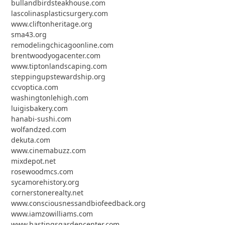
bullandbirdsteakhouse.com
lascolinasplasticsurgery.com
www.cliftonheritage.org
sma43.org
remodelingchicagoonline.com
brentwoodyogacenter.com
www.tiptonlandscaping.com
steppingupstewardship.org
ccvoptica.com
washingtonlehigh.com
luigisbakery.com
hanabi-sushi.com
wolfandzed.com
dekuta.com
www.cinemabuzz.com
mixdepot.net
rosewoodmcs.com
sycamorehistory.org
cornerstonerealty.net
www.consciousnessandbiofeedback.org
www.iamzowilliams.com
www.hastingsgardencenter.com