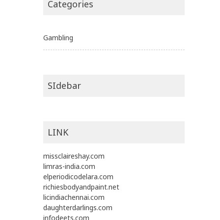
Categories
Gambling
SIdebar
LINK
missclaireshay.com
limras-india.com
elperiodicodelara.com
richiesbodyandpaint.net
licindiachennai.com
daughterdarlings.com
infodeets.com