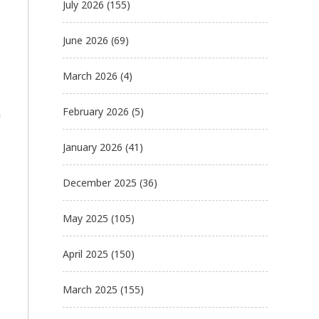
July 2026
(155)
June 2026
(69)
March 2026
(4)
February 2026
(5)
n
January 2026
(41)
December 2025
(36)
May 2025
(105)
April 2025
(150)
March 2025
(155)