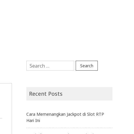
Search
for:
Recent Posts
Cara Memenangkan Jackpot di Slot RTP
Hari Ini