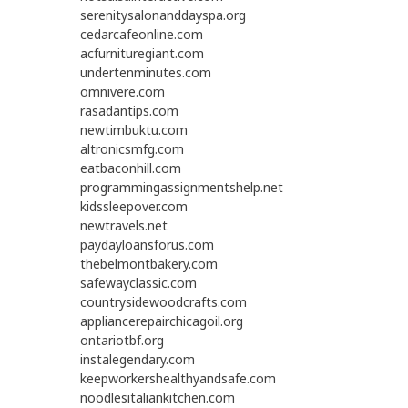
serenitysalonanddayspa.org
cedarcafeonline.com
acfurnituregiant.com
undertenminutes.com
omnivere.com
rasadantips.com
newtimbuktu.com
altronicsmfg.com
eatbaconhill.com
programmingassignmentshelp.net
kidssleepover.com
newtravels.net
paydayloansforus.com
thebelmontbakery.com
safewayclassic.com
countrysidewoodcrafts.com
appliancerepairchicagoil.org
ontariotbf.org
instalegendary.com
keepworkershealthyandsafe.com
noodlesitaliankitchen.com