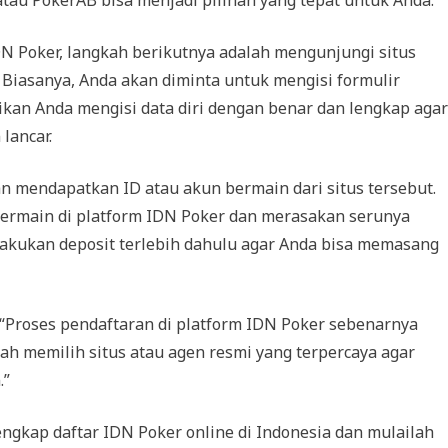
N Poker, langkah berikutnya adalah mengunjungi situs
 Biasanya, Anda akan diminta untuk mengisi formulir
tikan Anda mengisi data diri dengan benar dan lengkap agar
lancar.
an mendapatkan ID atau akun bermain dari situs tersebut.
bermain di platform IDN Poker dan merasakan serunya
lakukan deposit terlebih dahulu agar Anda bisa memasang
, “Proses pendaftaran di platform IDN Poker sebenarnya
ah memilih situs atau agen resmi yang terpercaya agar
.”
lengkap daftar IDN Poker online di Indonesia dan mulailah