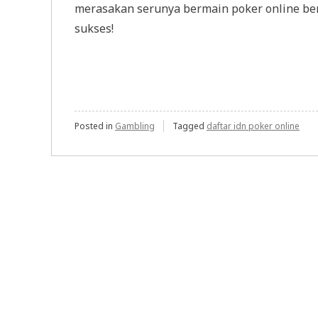
merasakan serunya bermain poker online be
sukses!
Posted in
Gambling
Tagged
daftar idn poker online