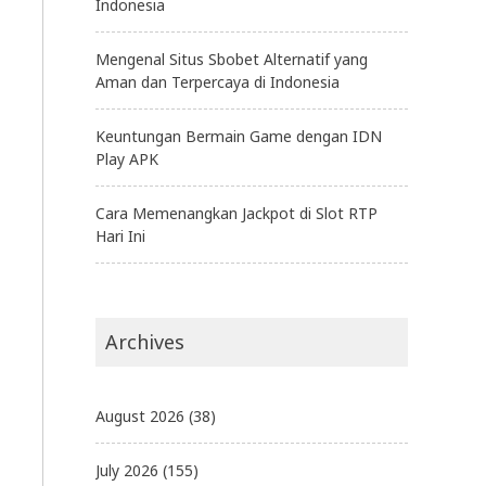
Indonesia
Mengenal Situs Sbobet Alternatif yang
Aman dan Terpercaya di Indonesia
Keuntungan Bermain Game dengan IDN
Play APK
Cara Memenangkan Jackpot di Slot RTP
Hari Ini
Archives
August 2026
(38)
July 2026
(155)