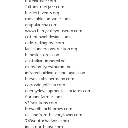
hotelbrasile.com
fultonstreetjazz.com
bartlettevents.org
moveablecontainer.com
grupolareina.com
www.cherryvalleymuseum.com
cotentinwebdesign.com
oldetradingpost.com
ladiesunderconstruction.org
bebeslectores.com
australiantimberoil.net
dinosfamilyrestaurant.net
infraredbuildingtechnologies.com
harvesttablehermann.com
carrosdegolfclub.com
energydevelopmentassociates.com
floraandfarmer.com
s3fsolutions.com
brevardbeachhomes.com
escapefromtheivorytower.com
743southchadwick.com
india-northeast.com