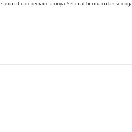
rsama ribuan pemain lainnya. Selamat bermain dan semog