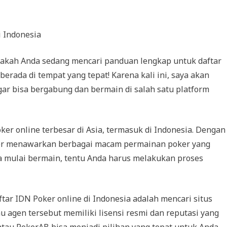
 Indonesia
 Apakah Anda sedang mencari panduan lengkap untuk daftar
 berada di tempat yang tepat! Karena kali ini, saya akan
r bisa bergabung dan bermain di salah satu platform
er online terbesar di Asia, termasuk di Indonesia. Dengan
oker menawarkan berbagai macam permainan poker yang
a mulai bermain, tentu Anda harus melakukan proses
ar IDN Poker online di Indonesia adalah mencari situs
au agen tersebut memiliki lisensi resmi dan reputasi yang
 atau PokerAB bisa menjadi pilihan yang tepat untuk Anda.