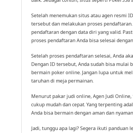
Setelah menemukan situs atau agen resmi ID
tersebut dan melakukan proses pendaftaran.
pendaftaran dengan data diri yang valid. Pas
proses pendaftaran Anda bisa selesai dengan 
Setelah proses pendaftaran selesai, Anda ak
Dengan ID tersebut, Anda sudah bisa mulai 
bermain poker online. Jangan lupa untuk me
taruhan di meja permainan.
Menurut pakar judi online, Agen Judi Online
cukup mudah dan cepat. Yang terpenting adal
Anda bisa bermain dengan aman dan nyaman
Jadi, tunggu apa lagi? Segera ikuti panduan 