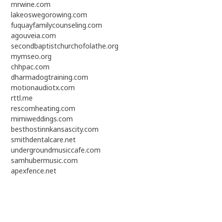
rnrwine.com
lakeoswegorowing.com
fuquayfamilycounseling.com
agouveia.com
secondbaptistchurchofolathe.org
mymseo.org
chhpac.com
dharmadogtraining.com
motionaudiotx.com
rttl.me
rescomheating.com
mimiweddings.com
besthostinnkansascity.com
smithdentalcare.net
undergroundmusiccafe.com
samhubermusic.com
apexfence.net