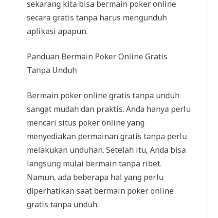
sekarang kita bisa bermain poker online
secara gratis tanpa harus mengunduh
aplikasi apapun.
Panduan Bermain Poker Online Gratis
Tanpa Unduh
Bermain poker online gratis tanpa unduh
sangat mudah dan praktis. Anda hanya perlu
mencari situs poker online yang
menyediakan permainan gratis tanpa perlu
melakukan unduhan. Setelah itu, Anda bisa
langsung mulai bermain tanpa ribet.
Namun, ada beberapa hal yang perlu
diperhatikan saat bermain poker online
gratis tanpa unduh.