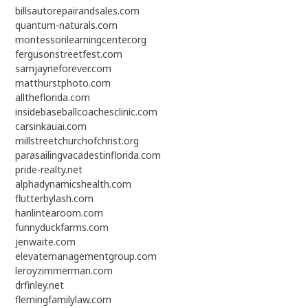
billsautorepairandsales.com
quantum-naturals.com
montessorilearningcenter.org
fergusonstreetfest.com
samjayneforever.com
matthurstphoto.com
alltheflorida.com
insidebaseballcoachesclinic.com
carsinkauai.com
millstreetchurchofchrist.org
parasailingvacadestinflorida.com
pride-realty.net
alphadynamicshealth.com
flutterbylash.com
hanlintearoom.com
funnyduckfarms.com
jenwaite.com
elevatemanagementgroup.com
leroyzimmerman.com
drfinley.net
flemingfamilylaw.com