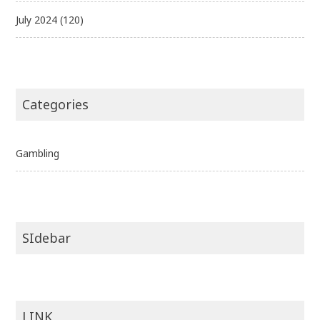
July 2024
(120)
Categories
Gambling
SIdebar
LINK