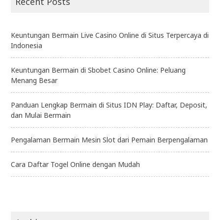
Recent Posts
Keuntungan Bermain Live Casino Online di Situs Terpercaya di
Indonesia
Keuntungan Bermain di Sbobet Casino Online: Peluang
Menang Besar
Panduan Lengkap Bermain di Situs IDN Play: Daftar, Deposit,
dan Mulai Bermain
Pengalaman Bermain Mesin Slot dari Pemain Berpengalaman
Cara Daftar Togel Online dengan Mudah