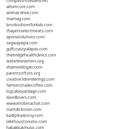
compassroseband.net
altumcore.com
animal-drive.com
tnamag.com
brooksshoesforkids.com
thayersselectmeats.com
aporiasolutions.com
segwaywpa.com
gulfcoastpalapas.com
thebridgehealthclinics.com
waterlinewriters.org
shameddogan.com
parentsoftots.org
creative3drenderings.com
farmerstradecoffee.com
logcabinyardage.com
davidboers.com
www.imobetachat.com
mattdickstein.com
badlydrawntoy.com
lakehoustonumc.com
habakkukmusic.com