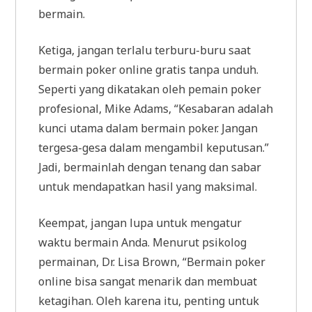
bermain.
Ketiga, jangan terlalu terburu-buru saat
bermain poker online gratis tanpa unduh.
Seperti yang dikatakan oleh pemain poker
profesional, Mike Adams, “Kesabaran adalah
kunci utama dalam bermain poker. Jangan
tergesa-gesa dalam mengambil keputusan.”
Jadi, bermainlah dengan tenang dan sabar
untuk mendapatkan hasil yang maksimal.
Keempat, jangan lupa untuk mengatur
waktu bermain Anda. Menurut psikolog
permainan, Dr. Lisa Brown, “Bermain poker
online bisa sangat menarik dan membuat
ketagihan. Oleh karena itu, penting untuk