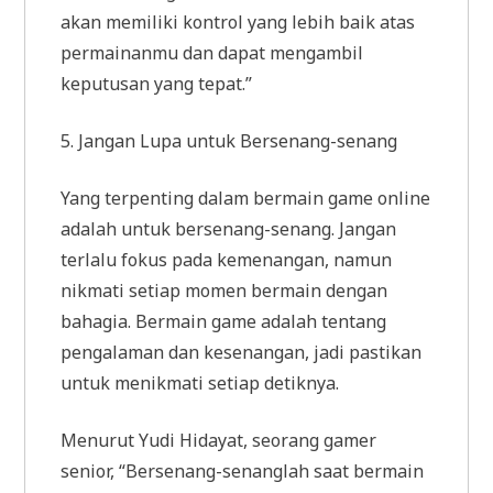
akan memiliki kontrol yang lebih baik atas
permainanmu dan dapat mengambil
keputusan yang tepat.”
5. Jangan Lupa untuk Bersenang-senang
Yang terpenting dalam bermain game online
adalah untuk bersenang-senang. Jangan
terlalu fokus pada kemenangan, namun
nikmati setiap momen bermain dengan
bahagia. Bermain game adalah tentang
pengalaman dan kesenangan, jadi pastikan
untuk menikmati setiap detiknya.
Menurut Yudi Hidayat, seorang gamer
senior, “Bersenang-senanglah saat bermain