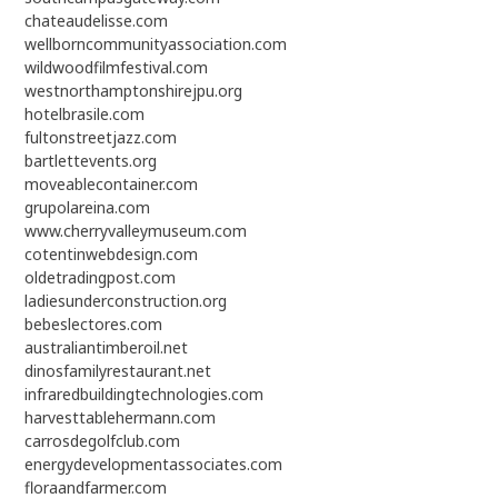
chateaudelisse.com
wellborncommunityassociation.com
wildwoodfilmfestival.com
westnorthamptonshirejpu.org
hotelbrasile.com
fultonstreetjazz.com
bartlettevents.org
moveablecontainer.com
grupolareina.com
www.cherryvalleymuseum.com
cotentinwebdesign.com
oldetradingpost.com
ladiesunderconstruction.org
bebeslectores.com
australiantimberoil.net
dinosfamilyrestaurant.net
infraredbuildingtechnologies.com
harvesttablehermann.com
carrosdegolfclub.com
energydevelopmentassociates.com
floraandfarmer.com