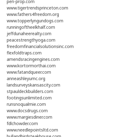
pen-prop.com
www.tigertrendsprinceton.com
www.fathers4freedom.org
www.topperlyngundogs.com
runningoftheelkhalf.com
jeffdunaheerealty.com
peacestrengthyoga.com
freedomfinancialsolutionsinc.com
flexfoldtraps.com
amendsracingengines.com
www.kortormorthai.com
www.fatandqueer.com
anneashleyumc.org
landsurveyskansascity.com
stpauldeckbuilders.com
footingsunlimited.com
runsnoqualmie.com
www.docsdrugs.com
www.margiesdiner.com
fdlchowder.com
www.needlepointsltd.com
bullandbirdsteakhouse.com