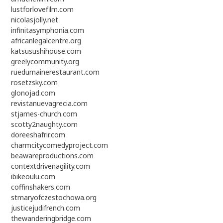
lustforlovefilm.com
nicolasjolly.net
infinitasymphonia.com
africanlegalcentre.org
katsusushihouse.com
greelycommunity.org
ruedumainerestaurant.com
rosetzsky.com
glonojad.com
revistanuevagrecia.com
stjames-church.com
scotty2naughty.com
doreeshafrir.com
charmcitycomedyproject.com
beawareproductions.com
contextdrivenagility.com
ibikeoulu.com
coffinshakers.com
stmaryofczestochowa.org
justicejudifrench.com
thewanderingbridge.com