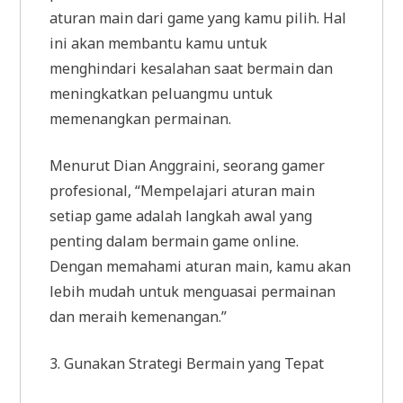
aturan main dari game yang kamu pilih. Hal
ini akan membantu kamu untuk
menghindari kesalahan saat bermain dan
meningkatkan peluangmu untuk
memenangkan permainan.
Menurut Dian Anggraini, seorang gamer
profesional, “Mempelajari aturan main
setiap game adalah langkah awal yang
penting dalam bermain game online.
Dengan memahami aturan main, kamu akan
lebih mudah untuk menguasai permainan
dan meraih kemenangan.”
3. Gunakan Strategi Bermain yang Tepat