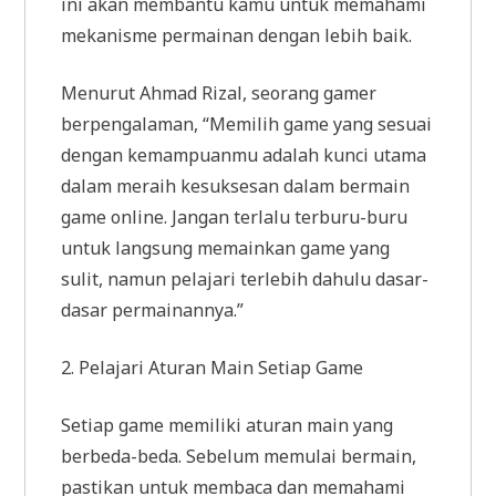
ini akan membantu kamu untuk memahami
mekanisme permainan dengan lebih baik.
Menurut Ahmad Rizal, seorang gamer
berpengalaman, “Memilih game yang sesuai
dengan kemampuanmu adalah kunci utama
dalam meraih kesuksesan dalam bermain
game online. Jangan terlalu terburu-buru
untuk langsung memainkan game yang
sulit, namun pelajari terlebih dahulu dasar-
dasar permainannya.”
2. Pelajari Aturan Main Setiap Game
Setiap game memiliki aturan main yang
berbeda-beda. Sebelum memulai bermain,
pastikan untuk membaca dan memahami