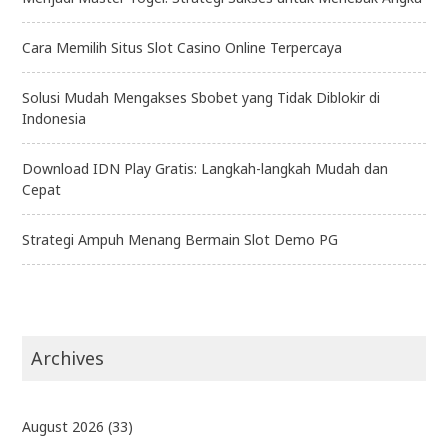
Cara Memilih Situs Slot Casino Online Terpercaya
Solusi Mudah Mengakses Sbobet yang Tidak Diblokir di
Indonesia
Download IDN Play Gratis: Langkah-langkah Mudah dan
Cepat
Strategi Ampuh Menang Bermain Slot Demo PG
Archives
August 2026
(33)