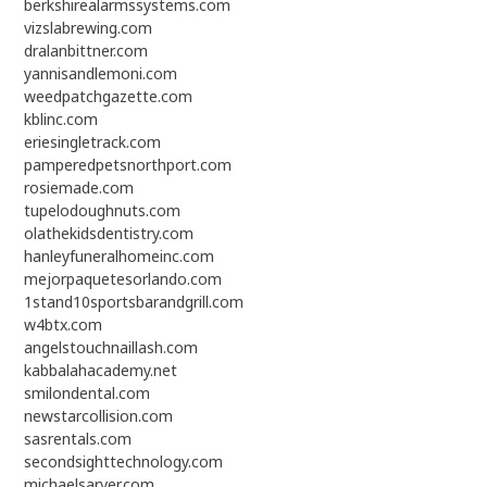
berkshirealarmssystems.com
vizslabrewing.com
dralanbittner.com
yannisandlemoni.com
weedpatchgazette.com
kblinc.com
eriesingletrack.com
pamperedpetsnorthport.com
rosiemade.com
tupelodoughnuts.com
olathekidsdentistry.com
hanleyfuneralhomeinc.com
mejorpaquetesorlando.com
1stand10sportsbarandgrill.com
w4btx.com
angelstouchnaillash.com
kabbalahacademy.net
smilondental.com
newstarcollision.com
sasrentals.com
secondsighttechnology.com
michaelsarver.com