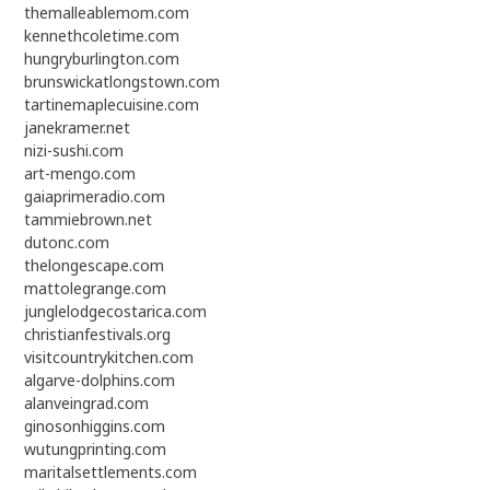
themalleablemom.com
kennethcoletime.com
hungryburlington.com
brunswickatlongstown.com
tartinemaplecuisine.com
janekramer.net
nizi-sushi.com
art-mengo.com
gaiaprimeradio.com
tammiebrown.net
dutonc.com
thelongescape.com
mattolegrange.com
junglelodgecostarica.com
christianfestivals.org
visitcountrykitchen.com
algarve-dolphins.com
alanveingrad.com
ginosonhiggins.com
wutungprinting.com
maritalsettlements.com