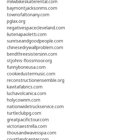
milwbikeskaterental.com
baymontjacksonms.com
townofaltonany.com
pglax.org
negativespacecleveland.com
liuteriapaoletti.com
sunriseandgoodpeople.com
chinesedrywallproblem.com
bendthreesistersinn.com
stjohns-flossmoor.org
funnyboneusa.com
cookiedustermusic.com
reconstructionensemble.org
kavitafabrics.com
luchavolcanica.com
holycownm.com
nationwidetruckservice.com
turtleclubpg.com
greatpacifictour.com
victoriaestrella.com
thousandwavesspa.com
courtlandcenter.com