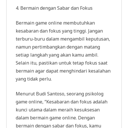
4. Bermain dengan Sabar dan Fokus
Bermain game online membutuhkan
kesabaran dan fokus yang tinggi. Jangan
terburu-buru dalam mengambil keputusan,
namun pertimbangkan dengan matang
setiap langkah yang akan kamu ambil.
Selain itu, pastikan untuk tetap fokus saat
bermain agar dapat menghindari kesalahan
yang tidak perlu.
Menurut Budi Santoso, seorang psikolog
game online, “Kesabaran dan fokus adalah
kunci utama dalam meraih kesuksesan
dalam bermain game online. Dengan
bermain dengan sabar dan fokus, kamu