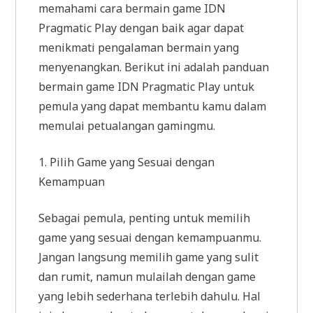
memahami cara bermain game IDN
Pragmatic Play dengan baik agar dapat
menikmati pengalaman bermain yang
menyenangkan. Berikut ini adalah panduan
bermain game IDN Pragmatic Play untuk
pemula yang dapat membantu kamu dalam
memulai petualangan gamingmu.
1. Pilih Game yang Sesuai dengan
Kemampuan
Sebagai pemula, penting untuk memilih
game yang sesuai dengan kemampuanmu.
Jangan langsung memilih game yang sulit
dan rumit, namun mulailah dengan game
yang lebih sederhana terlebih dahulu. Hal