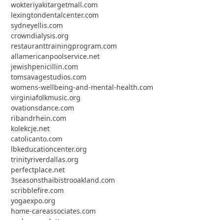
wokteriyakitargetmall.com
lexingtondentalcenter.com
sydneyellis.com
crowndialysis.org
restauranttrainingprogram.com
allamericanpoolservice.net
jewishpenicillin.com
tomsavagestudios.com
womens-wellbeing-and-mental-health.com
virginiafolkmusic.org
ovationsdance.com
ribandrhein.com
kolekcje.net
catolicanto.com
lbkeducationcenter.org
trinityriverdallas.org
perfectplace.net
3seasonsthaibistrooakland.com
scribblefire.com
yogaexpo.org
home-careassociates.com