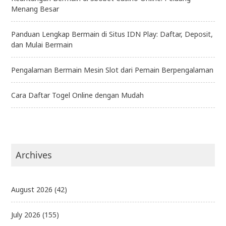
Menang Besar
Panduan Lengkap Bermain di Situs IDN Play: Daftar, Deposit,
dan Mulai Bermain
Pengalaman Bermain Mesin Slot dari Pemain Berpengalaman
Cara Daftar Togel Online dengan Mudah
Archives
August 2026
(42)
July 2026
(155)