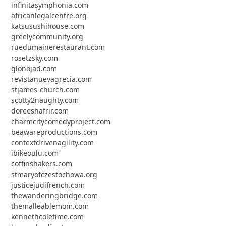
infinitasymphonia.com
africanlegalcentre.org
katsusushihouse.com
greelycommunity.org
ruedumainerestaurant.com
rosetzsky.com
glonojad.com
revistanuevagrecia.com
stjames-church.com
scotty2naughty.com
doreeshafrir.com
charmcitycomedyproject.com
beawareproductions.com
contextdrivenagility.com
ibikeoulu.com
coffinshakers.com
stmaryofczestochowa.org
justicejudifrench.com
thewanderingbridge.com
themalleablemom.com
kennethcoletime.com