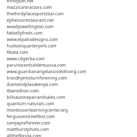
trinityum.net
mazzicontractors.com
thethirdplacesportsbar.com
ephesusrestaurant.net
woodyswellington.com
fatbellyfreds.com
www.elpatiodesigns.com
hudsonquarteryork.com
fibota.com
www.cdgerba.com
parunocentraldemusica.com
www.guardianangelassistedliving.com
trondhjemsturnforening.com
diamondplazakenya.com
tbwredlion.com
billsautorepairandsales.com
quantum-naturals.com
montessorilearningcenter.org
fergusonstreetfest.com
samjayneforever.com
matthurstphoto.com
alltheflorida.com