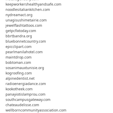
keepworkershealthyandsafe.com
noodlesitaliankitchen.com
nydreamact.org
unagisushimetairie.com
jewelflashtattoos.com
getpcfixtoday.com
bbrtbandra.org
bluebonnetcountry.com
epicclipart.com
pearlmanilahotel.com
maintdrop.com
bobtoman.com
sosanimauxtunisie.org
kogroofing.com
alpinedentist.net
radioenergiadance.com
kookotheek.com
panayiotislamprou.com
southcampusgateway.com
chateaudelisse.com
wellborncommunityassociation.com