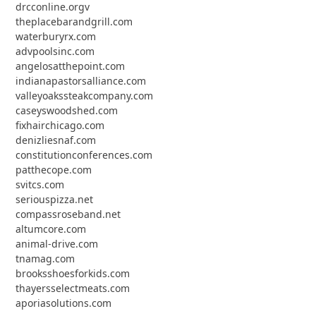
drcconline.org
v
theplacebarandgrill.com
waterburyrx.com
advpoolsinc.com
angelosatthepoint.com
indianapastorsalliance.com
valleyoakssteakcompany.com
caseyswoodshed.com
fixhairchicago.com
denizliesnaf.com
constitutionconferences.com
patthecope.com
svitcs.com
seriouspizza.net
compassroseband.net
altumcore.com
animal-drive.com
tnamag.com
brooksshoesforkids.com
thayersselectmeats.com
aporiasolutions.com