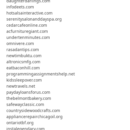
daughterdarlings.com
infodeets.com
hotsalsainteractive.com
serenitysalonanddayspa.org
cedarcafeonline.com
acfurnituregiant.com
undertenminutes.com
omnivere.com
rasadantips.com
newtimbuktu.com
altronicsmfg.com
eatbaconhill.com
programmingassignmentshelp.net
kidssleepover.com
newtravels.net
paydayloansforus.com
thebelmontbakery.com
safewayclassic.com
countrysidewoodcrafts.com
appliancerepairchicagoil.org
ontariotbf.org
instalegendary.com