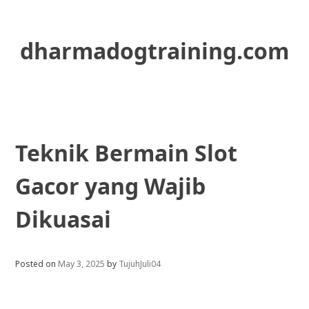
Skip
to
content
dharmadogtraining.com
Teknik Bermain Slot
Gacor yang Wajib
Dikuasai
Posted on
May 3, 2025
by
TujuhJuli04