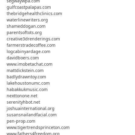
segwaywpa.com
gulfcoastpalapas.com
thebridgehealthclinics.com
waterlinewriters.org
shameddogan.com
parentsoftots.org
creative3drenderings.com
farmerstradecoffee.com
logcabinyardage.com
davidboers.com
www.imobetachat.com
mattdickstein.com
badlydrawntoy.com
lakehoustonumc.com
habakkukmusic.com
nexttonone.net
serenityhbot.net
joshuainternational.org
susansnailandfacial.com
pen-prop.com
www.tigertrendsprinceton.com
www.fathers4freedom.org