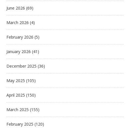
June 2026
(69)
March 2026
(4)
February 2026
(5)
January 2026
(41)
December 2025
(36)
May 2025
(105)
April 2025
(150)
March 2025
(155)
February 2025
(120)