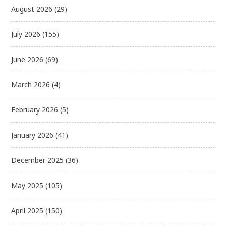
August 2026
(29)
July 2026
(155)
June 2026
(69)
March 2026
(4)
February 2026
(5)
January 2026
(41)
December 2025
(36)
May 2025
(105)
April 2025
(150)