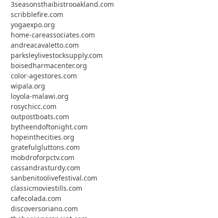
3seasonsthaibistrooakland.com
scribblefire.com
yogaexpo.org
home-careassociates.com
andreacavaletto.com
parksleylivestocksupply.com
boisedharmacenter.org
color-agestores.com
wipala.org
loyola-malawi.org
rosychicc.com
outpostboats.com
bytheendoftonight.com
hopeinthecities.org
gratefulgluttons.com
mobdroforpctv.com
cassandrasturdy.com
sanbenitoolivefestival.com
classicmoviestills.com
cafecolada.com
discoversoriano.com