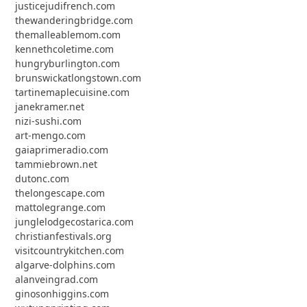
justicejudifrench.com
thewanderingbridge.com
themalleablemom.com
kennethcoletime.com
hungryburlington.com
brunswickatlongstown.com
tartinemaplecuisine.com
janekramer.net
nizi-sushi.com
art-mengo.com
gaiaprimeradio.com
tammiebrown.net
dutonc.com
thelongescape.com
mattolegrange.com
junglelodgecostarica.com
christianfestivals.org
visitcountrykitchen.com
algarve-dolphins.com
alanveingrad.com
ginosonhiggins.com