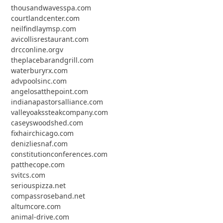
thousandwavesspa.com
courtlandcenter.com
neilfindlaymsp.com
avicollisrestaurant.com
drcconline.org
v
theplacebarandgrill.com
waterburyrx.com
advpoolsinc.com
angelosatthepoint.com
indianapastorsalliance.com
valleyoakssteakcompany.com
caseyswoodshed.com
fixhairchicago.com
denizliesnaf.com
constitutionconferences.com
patthecope.com
svitcs.com
seriouspizza.net
compassroseband.net
altumcore.com
animal-drive.com