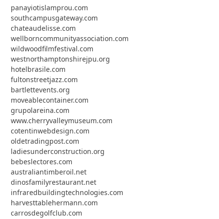
panayiotislamprou.com
southcampusgateway.com
chateaudelisse.com
wellborncommunityassociation.com
wildwoodfilmfestival.com
westnorthamptonshirejpu.org
hotelbrasile.com
fultonstreetjazz.com
bartlettevents.org
moveablecontainer.com
grupolareina.com
www.cherryvalleymuseum.com
cotentinwebdesign.com
oldetradingpost.com
ladiesunderconstruction.org
bebeslectores.com
australiantimberoil.net
dinosfamilyrestaurant.net
infraredbuildingtechnologies.com
harvesttablehermann.com
carrosdegolfclub.com