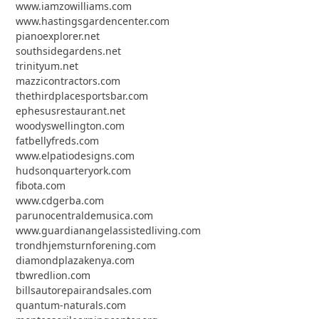
www.iamzowilliams.com
www.hastingsgardencenter.com
pianoexplorer.net
southsidegardens.net
trinityum.net
mazzicontractors.com
thethirdplacesportsbar.com
ephesusrestaurant.net
woodyswellington.com
fatbellyfreds.com
www.elpatiodesigns.com
hudsonquarteryork.com
fibota.com
www.cdgerba.com
parunocentraldemusica.com
www.guardianangelassistedliving.com
trondhjemsturnforening.com
diamondplazakenya.com
tbwredlion.com
billsautorepairandsales.com
quantum-naturals.com