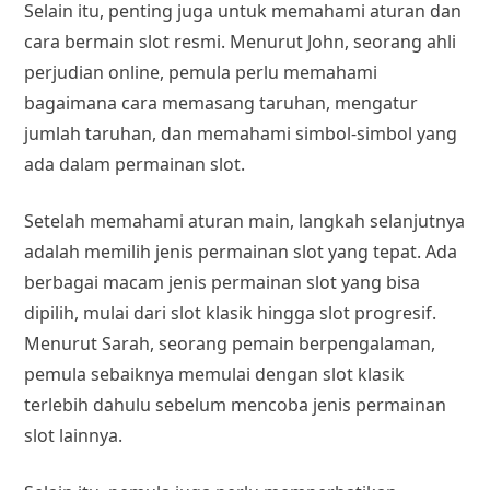
Selain itu, penting juga untuk memahami aturan dan
cara bermain slot resmi. Menurut John, seorang ahli
perjudian online, pemula perlu memahami
bagaimana cara memasang taruhan, mengatur
jumlah taruhan, dan memahami simbol-simbol yang
ada dalam permainan slot.
Setelah memahami aturan main, langkah selanjutnya
adalah memilih jenis permainan slot yang tepat. Ada
berbagai macam jenis permainan slot yang bisa
dipilih, mulai dari slot klasik hingga slot progresif.
Menurut Sarah, seorang pemain berpengalaman,
pemula sebaiknya memulai dengan slot klasik
terlebih dahulu sebelum mencoba jenis permainan
slot lainnya.