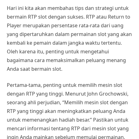
Hari ini kita akan membahas tips dan strategi untuk
bermain RTP slot dengan sukses. RTP atau Return to
Player merupakan persentase rata-rata dari uang
yang dipertaruhkan dalam permainan slot yang akan
kembali ke pemain dalam jangka waktu tertentu.
Oleh karena itu, penting untuk mengetahui
bagaimana cara memaksimalkan peluang menang
Anda saat bermain slot.
Pertama-tama, penting untuk memilih mesin slot
dengan RTP yang tinggi. Menurut John Grochowski,
seorang ahli perjudian, “Memilih mesin slot dengan
RTP yang tinggi akan meningkatkan peluang Anda
untuk memenangkan hadiah besar.” Pastikan untuk
mencari informasi tentang RTP dari mesin slot yang
ingin Anda mainkan sebelum memulai permainan.