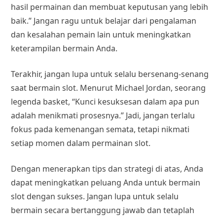
hasil permainan dan membuat keputusan yang lebih
baik.” Jangan ragu untuk belajar dari pengalaman
dan kesalahan pemain lain untuk meningkatkan
keterampilan bermain Anda.
Terakhir, jangan lupa untuk selalu bersenang-senang
saat bermain slot. Menurut Michael Jordan, seorang
legenda basket, “Kunci kesuksesan dalam apa pun
adalah menikmati prosesnya.” Jadi, jangan terlalu
fokus pada kemenangan semata, tetapi nikmati
setiap momen dalam permainan slot.
Dengan menerapkan tips dan strategi di atas, Anda
dapat meningkatkan peluang Anda untuk bermain
slot dengan sukses. Jangan lupa untuk selalu
bermain secara bertanggung jawab dan tetaplah