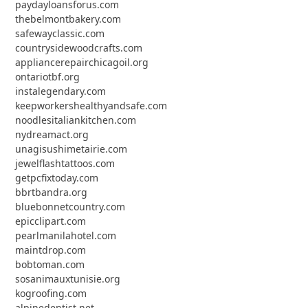
paydayloansforus.com
thebelmontbakery.com
safewayclassic.com
countrysidewoodcrafts.com
appliancerepairchicagoil.org
ontariotbf.org
instalegendary.com
keepworkershealthyandsafe.com
noodlesitaliankitchen.com
nydreamact.org
unagisushimetairie.com
jewelflashtattoos.com
getpcfixtoday.com
bbrtbandra.org
bluebonnetcountry.com
epicclipart.com
pearlmanilahotel.com
maintdrop.com
bobtoman.com
sosanimauxtunisie.org
kogroofing.com
alpinedentist.net