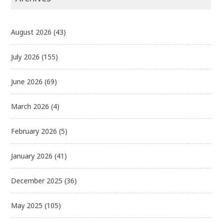
August 2026
(43)
July 2026
(155)
June 2026
(69)
March 2026
(4)
February 2026
(5)
January 2026
(41)
December 2025
(36)
May 2025
(105)