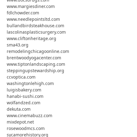
www.margiesdiner.com
fdlchowder.com
www.needlepointsltd.com
bullandbirdsteakhouse.com
lascolinasplasticsurgery.com
www.cliftonheritage.org
sma43.org
remodelingchicagoonline.com
brentwoodyogacenter.com
www.tiptonlandscaping.com
steppingupstewardship.org
ccvoptica.com
washingtonlehigh.com
luigisbakery.com
hanabi-sushi.com
wolfandzed.com
dekuta.com
www.cinemabuzz.com
mixdepot.net
rosewoodmcs.com
sycamorehistory.org