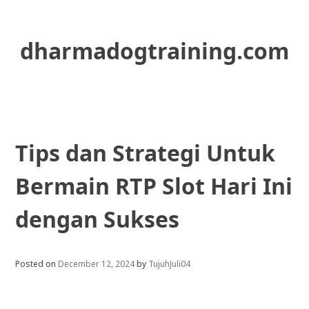
Skip
to
content
dharmadogtraining.com
Tips dan Strategi Untuk
Bermain RTP Slot Hari Ini
dengan Sukses
Posted on
December 12, 2024
by
TujuhJuli04