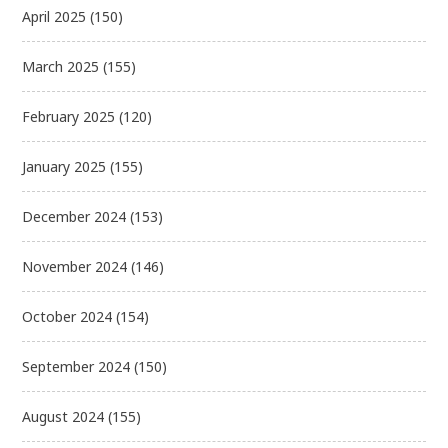
April 2025
(150)
March 2025
(155)
February 2025
(120)
January 2025
(155)
December 2024
(153)
November 2024
(146)
October 2024
(154)
September 2024
(150)
August 2024
(155)