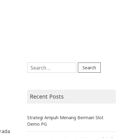
Search
for:
Recent Posts
Strategi Ampuh Menang Bermain Slot
Demo PG
erada