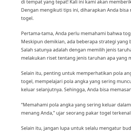
di tempat yang tepat! Kali ini kami akan memberi
Dengan mengikuti tips ini, diharapkan Anda bi
togel.
Pertama-tama, Anda perlu memahami bahwa toge
Meskipun demikian, ada beberapa strategi yang
Salah satunya adalah dengan memilih jenis taru
melakukan riset tentang jenis taruhan apa yang 
Selain itu, penting untuk memperhatikan pola an
togel, mempelajari pola angka yang sering mun
keluar selanjutnya. Sehingga, Anda bisa memasan
“Memahami pola angka yang sering keluar dalam
menang Anda,” ujar seorang pakar togel terkenal
Selain itu, jangan lupa untuk selalu mengatur b