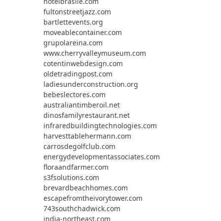
hotelbrasile.com
fultonstreetjazz.com
bartlettevents.org
moveablecontainer.com
grupolareina.com
www.cherryvalleymuseum.com
cotentinwebdesign.com
oldetradingpost.com
ladiesunderconstruction.org
bebeslectores.com
australiantimberoil.net
dinosfamilyrestaurant.net
infraredbuildingtechnologies.com
harvesttablehermann.com
carrosdegolfclub.com
energydevelopmentassociates.com
floraandfarmer.com
s3fsolutions.com
brevardbeachhomes.com
escapefromtheivorytower.com
743southchadwick.com
india-northeast.com