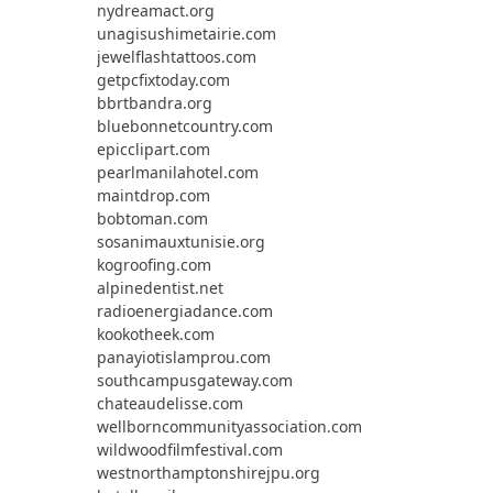
nydreamact.org
unagisushimetairie.com
jewelflashtattoos.com
getpcfixtoday.com
bbrtbandra.org
bluebonnetcountry.com
epicclipart.com
pearlmanilahotel.com
maintdrop.com
bobtoman.com
sosanimauxtunisie.org
kogroofing.com
alpinedentist.net
radioenergiadance.com
kookotheek.com
panayiotislamprou.com
southcampusgateway.com
chateaudelisse.com
wellborncommunityassociation.com
wildwoodfilmfestival.com
westnorthamptonshirejpu.org