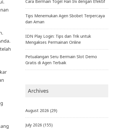
i.
Cara Bermain Togel Hari Ini dengan Efektif
inan
Tips Menemukan Agen Sbobet Terpercaya
dan Aman
n.
IDN Play Login: Tips dan Trik untuk
Anda.
Mengakses Permainan Online
telah
Petualangan Seru Bermain Slot Demo
Gratis di Agen Terbaik
kar
an
Archives
ng
August 2026
(29)
July 2026
(155)
sang