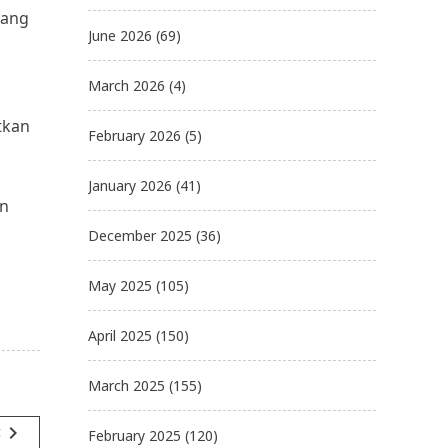
yang
June 2026
(69)
March 2026
(4)
tkan
February 2026
(5)
January 2026
(41)
an
December 2025
(36)
May 2025
(105)
April 2025
(150)
March 2025
(155)
navigate_next
t
February 2025
(120)