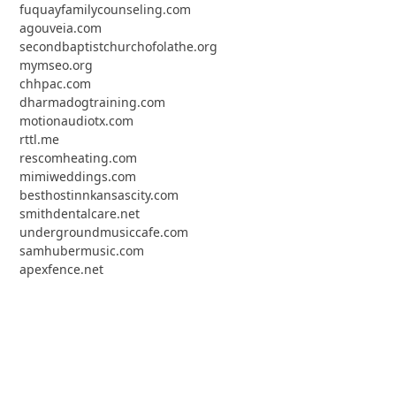
fuquayfamilycounseling.com
agouveia.com
secondbaptistchurchofolathe.org
mymseo.org
chhpac.com
dharmadogtraining.com
motionaudiotx.com
rttl.me
rescomheating.com
mimiweddings.com
besthostinnkansascity.com
smithdentalcare.net
undergroundmusiccafe.com
samhubermusic.com
apexfence.net