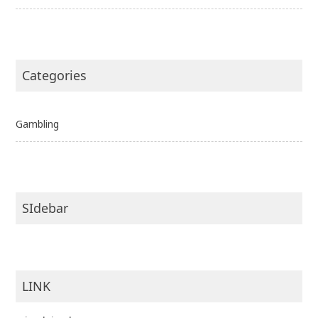
Categories
Gambling
SIdebar
LINK