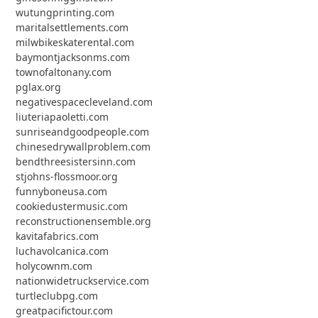
wutungprinting.com
maritalsettlements.com
milwbikeskaterental.com
baymontjacksonms.com
townofaltonany.com
pglax.org
negativespacecleveland.com
liuteriapaoletti.com
sunriseandgoodpeople.com
chinesedrywallproblem.com
bendthreesistersinn.com
stjohns-flossmoor.org
funnyboneusa.com
cookiedustermusic.com
reconstructionensemble.org
kavitafabrics.com
luchavolcanica.com
holycownm.com
nationwidetruckservice.com
turtleclubpg.com
greatpacifictour.com