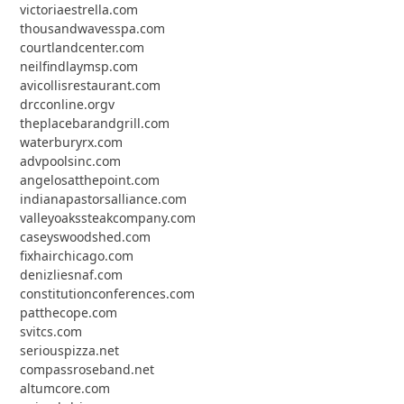
victoriaestrella.com
thousandwavesspa.com
courtlandcenter.com
neilfindlaymsp.com
avicollisrestaurant.com
drcconline.org
v
theplacebarandgrill.com
waterburyrx.com
advpoolsinc.com
angelosatthepoint.com
indianapastorsalliance.com
valleyoakssteakcompany.com
caseyswoodshed.com
fixhairchicago.com
denizliesnaf.com
constitutionconferences.com
patthecope.com
svitcs.com
seriouspizza.net
compassroseband.net
altumcore.com