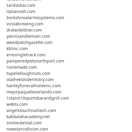
sardosbar.com
italianvolt.com
berkshirealarmssystems.com
vizslabrewing.com
dralanbittner.com
yannisandlemoni.com
weedpatchgazette.com
kblinc.com
eriesingletrack.com
pamperedpetsnorthport.com
rosiemade.com
tupelodoughnuts.com
olathekidsdentistry.com
hanleyfuneralhomeinc.com
mejorpaquetesorlando.com
1stand10sportsbarandgrill.com
w4btx.com
angelstouchnaillash.com
kabbalahacademy.net
smilondental.com
newstarcollision.com