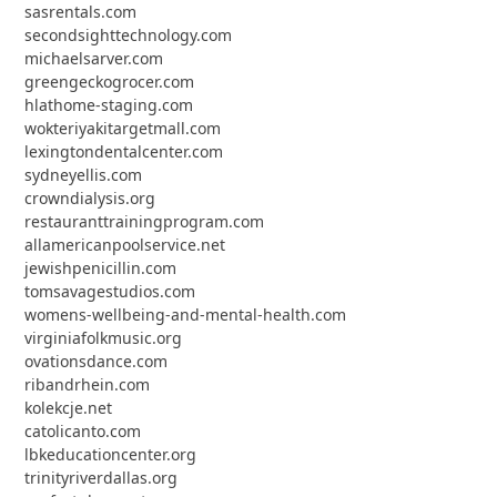
sasrentals.com
secondsighttechnology.com
michaelsarver.com
greengeckogrocer.com
hlathome-staging.com
wokteriyakitargetmall.com
lexingtondentalcenter.com
sydneyellis.com
crowndialysis.org
restauranttrainingprogram.com
allamericanpoolservice.net
jewishpenicillin.com
tomsavagestudios.com
womens-wellbeing-and-mental-health.com
virginiafolkmusic.org
ovationsdance.com
ribandrhein.com
kolekcje.net
catolicanto.com
lbkeducationcenter.org
trinityriverdallas.org