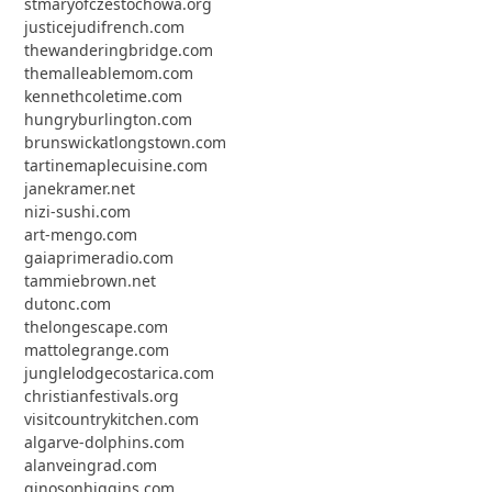
stmaryofczestochowa.org
justicejudifrench.com
thewanderingbridge.com
themalleablemom.com
kennethcoletime.com
hungryburlington.com
brunswickatlongstown.com
tartinemaplecuisine.com
janekramer.net
nizi-sushi.com
art-mengo.com
gaiaprimeradio.com
tammiebrown.net
dutonc.com
thelongescape.com
mattolegrange.com
junglelodgecostarica.com
christianfestivals.org
visitcountrykitchen.com
algarve-dolphins.com
alanveingrad.com
ginosonhiggins.com