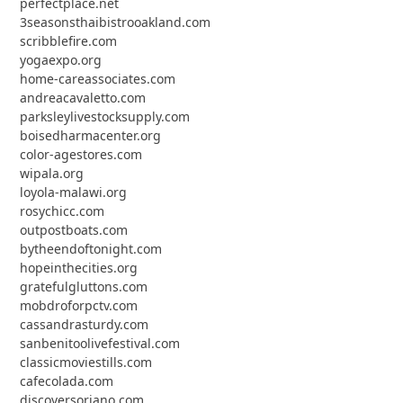
perfectplace.net
3seasonsthaibistrooakland.com
scribblefire.com
yogaexpo.org
home-careassociates.com
andreacavaletto.com
parksleylivestocksupply.com
boisedharmacenter.org
color-agestores.com
wipala.org
loyola-malawi.org
rosychicc.com
outpostboats.com
bytheendoftonight.com
hopeinthecities.org
gratefulgluttons.com
mobdroforpctv.com
cassandrasturdy.com
sanbenitoolivefestival.com
classicmoviestills.com
cafecolada.com
discoversoriano.com