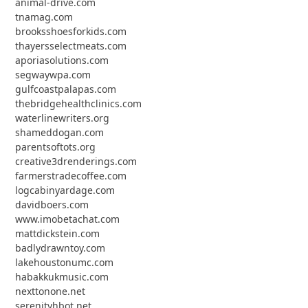
animal-drive.com
tnamag.com
brooksshoesforkids.com
thayersselectmeats.com
aporiasolutions.com
segwaywpa.com
gulfcoastpalapas.com
thebridgehealthclinics.com
waterlinewriters.org
shameddogan.com
parentsoftots.org
creative3drenderings.com
farmerstradecoffee.com
logcabinyardage.com
davidboers.com
www.imobetachat.com
mattdickstein.com
badlydrawntoy.com
lakehoustonumc.com
habakkukmusic.com
nexttonone.net
serenityhbot.net