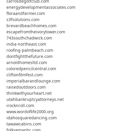
carrosdegolfclub.com
energydevelopmentassociates.com
floraandfarmer.com
s3fsolutions.com
brevardbeachhomes.com
escapefromtheivorytower.com
743southchadwick.com
india-northeast.com
roofing-palmbeach.com
dontfightthefuture.com
arnoldhomesltd.com
coloredpencilcentral.com
cliftonfilmfest.com
imperialbarandlounge.com
raisedoutdoors.com
thinkwithyourheart.net
utahbankruptcyattorneys.net
irocknroll.com
www.wordoflife2000.org
idahosquaredancing.com
tawawcabins.com
folksemantic.com