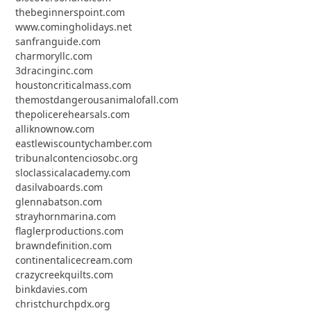
thebeginnerspoint.com
www.comingholidays.net
sanfranguide.com
charmoryllc.com
3dracinginc.com
houstoncriticalmass.com
themostdangerousanimalofall.com
thepolicerehearsals.com
alliknownow.com
eastlewiscountychamber.com
tribunalcontenciosobc.org
sloclassicalacademy.com
dasilvaboards.com
glennabatson.com
strayhornmarina.com
flaglerproductions.com
brawndefinition.com
continentalicecream.com
crazycreekquilts.com
binkdavies.com
christchurchpdx.org