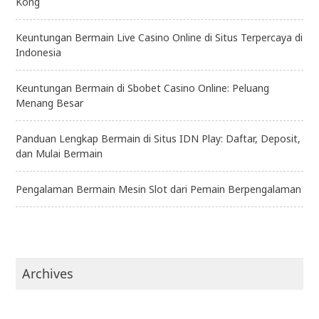
Kong
Keuntungan Bermain Live Casino Online di Situs Terpercaya di
Indonesia
Keuntungan Bermain di Sbobet Casino Online: Peluang
Menang Besar
Panduan Lengkap Bermain di Situs IDN Play: Daftar, Deposit,
dan Mulai Bermain
Pengalaman Bermain Mesin Slot dari Pemain Berpengalaman
Archives