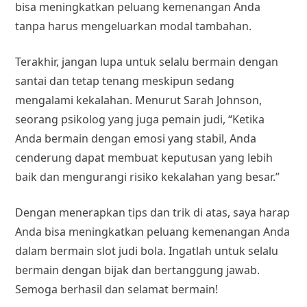
bisa meningkatkan peluang kemenangan Anda
tanpa harus mengeluarkan modal tambahan.
Terakhir, jangan lupa untuk selalu bermain dengan
santai dan tetap tenang meskipun sedang
mengalami kekalahan. Menurut Sarah Johnson,
seorang psikolog yang juga pemain judi, “Ketika
Anda bermain dengan emosi yang stabil, Anda
cenderung dapat membuat keputusan yang lebih
baik dan mengurangi risiko kekalahan yang besar.”
Dengan menerapkan tips dan trik di atas, saya harap
Anda bisa meningkatkan peluang kemenangan Anda
dalam bermain slot judi bola. Ingatlah untuk selalu
bermain dengan bijak dan bertanggung jawab.
Semoga berhasil dan selamat bermain!