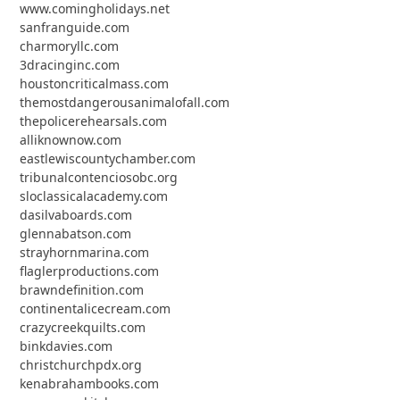
www.comingholidays.net
sanfranguide.com
charmoryllc.com
3dracinginc.com
houstoncriticalmass.com
themostdangerousanimalofall.com
thepolicerehearsals.com
alliknownow.com
eastlewiscountychamber.com
tribunalcontenciosobc.org
sloclassicalacademy.com
dasilvaboards.com
glennabatson.com
strayhornmarina.com
flaglerproductions.com
brawndefinition.com
continentalicecream.com
crazycreekquilts.com
binkdavies.com
christchurchpdx.org
kenabrahambooks.com