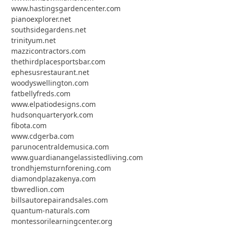
www.hastingsgardencenter.com
pianoexplorer.net
southsidegardens.net
trinityum.net
mazzicontractors.com
thethirdplacesportsbar.com
ephesusrestaurant.net
woodyswellington.com
fatbellyfreds.com
www.elpatiodesigns.com
hudsonquarteryork.com
fibota.com
www.cdgerba.com
parunocentraldemusica.com
www.guardianangelassistedliving.com
trondhjemsturnforening.com
diamondplazakenya.com
tbwredlion.com
billsautorepairandsales.com
quantum-naturals.com
montessorilearningcenter.org