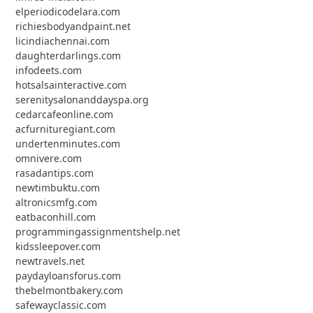
elperiodicodelara.com
richiesbodyandpaint.net
licindiachennai.com
daughterdarlings.com
infodeets.com
hotsalsainteractive.com
serenitysalonanddayspa.org
cedarcafeonline.com
acfurnituregiant.com
undertenminutes.com
omnivere.com
rasadantips.com
newtimbuktu.com
altronicsmfg.com
eatbaconhill.com
programmingassignmentshelp.net
kidssleepover.com
newtravels.net
paydayloansforus.com
thebelmontbakery.com
safewayclassic.com