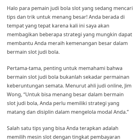
Halo para pemain judi bola slot yang sedang mencari
tips dan trik untuk menang besar! Anda berada di
tempat yang tepat karena kali ini saya akan
membagikan beberapa strategi yang mungkin dapat
membantu Anda meraih kemenangan besar dalam
bermain slot judi bola.
Pertama-tama, penting untuk memahami bahwa
bermain slot judi bola bukanlah sekadar permainan
keberuntungan semata. Menurut ahli judi online, Jim
Wong, “Untuk bisa menang besar dalam bermain
slot judi bola, Anda perlu memiliki strategi yang
matang dan disiplin dalam mengelola modal Anda.”
Salah satu tips yang bisa Anda terapkan adalah
memilih mesin slot dengan tingkat pembayaran