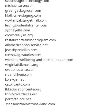
secondsighttechnology.com
michaelsarver.com
greengeckogrocer.com
hlathome-staging.com
wokteriyakitargetmall.com
lexingtondentalcenter.com
sydneyellis.com
crowndialysis.org
restauranttrainingprogram.com
allamericanpoolservice.net
jewishpenicillin.com
tomsavagestudios.com
womens-wellbeing-and-mental-health.com
virginiafolkmusic.org
ovationsdance.com
ribandrhein.com
kolekcje.net
catolicanto.com
lbkeducationcenter.org
trinityriverdallas.org
perfectplace.net
3seasonsthaibistrooakland.com