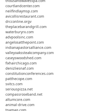
thousandwavesspa.com
courtlandcenter.com
neilfindlaymsp.com
avicollisrestaurant.com
drcconline.org
v
theplacebarandgrill.com
waterburyrx.com
advpoolsinc.com
angelosatthepoint.com
indianapastorsalliance.com
valleyoakssteakcompany.com
caseyswoodshed.com
fixhairchicago.com
denizliesnaf.com
constitutionconferences.com
patthecope.com
svitcs.com
seriouspizza.net
compassroseband.net
altumcore.com
animal-drive.com
tnamag.com