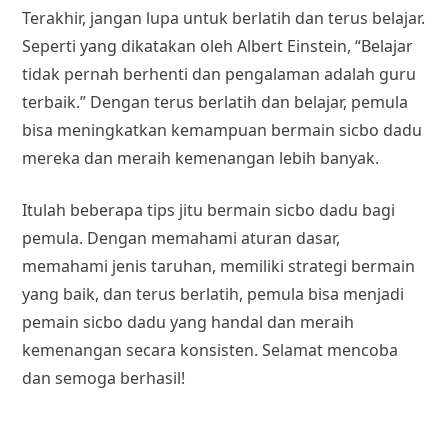
Terakhir, jangan lupa untuk berlatih dan terus belajar.
Seperti yang dikatakan oleh Albert Einstein, “Belajar
tidak pernah berhenti dan pengalaman adalah guru
terbaik.” Dengan terus berlatih dan belajar, pemula
bisa meningkatkan kemampuan bermain sicbo dadu
mereka dan meraih kemenangan lebih banyak.
Itulah beberapa tips jitu bermain sicbo dadu bagi
pemula. Dengan memahami aturan dasar,
memahami jenis taruhan, memiliki strategi bermain
yang baik, dan terus berlatih, pemula bisa menjadi
pemain sicbo dadu yang handal dan meraih
kemenangan secara konsisten. Selamat mencoba
dan semoga berhasil!