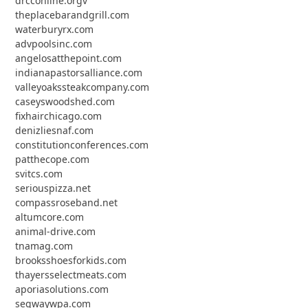
drcconline.org
v
theplacebarandgrill.com
waterburyrx.com
advpoolsinc.com
angelosatthepoint.com
indianapastorsalliance.com
valleyoakssteakcompany.com
caseyswoodshed.com
fixhairchicago.com
denizliesnaf.com
constitutionconferences.com
patthecope.com
svitcs.com
seriouspizza.net
compassroseband.net
altumcore.com
animal-drive.com
tnamag.com
brooksshoesforkids.com
thayersselectmeats.com
aporiasolutions.com
segwaywpa.com