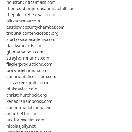
houstoncriticalmass.com
themostdangerousanimalofall.com
thepolicerehearsals.com
alliknownow.com
eastlewiscountychamber.com
tribunalcontenciosobc.org
sloclassicalacademy.com
dasilvaboards.com
glennabatson.com
strayhornmarina.com
flaglerproductions.com
brawndefinition.com
continentalicecream.com
crazycreekquilts.com
binkdavies.com
christchurchpdx.org
kenabrahambooks.com
commune-kitchen.com
amuthefilm.com
lustforlovefilm.com
nicolasjolly.net