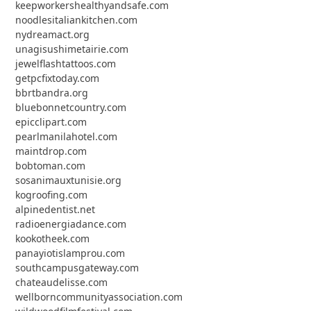
keepworkershealthyandsafe.com
noodlesitaliankitchen.com
nydreamact.org
unagisushimetairie.com
jewelflashtattoos.com
getpcfixtoday.com
bbrtbandra.org
bluebonnetcountry.com
epicclipart.com
pearlmanilahotel.com
maintdrop.com
bobtoman.com
sosanimauxtunisie.org
kogroofing.com
alpinedentist.net
radioenergiadance.com
kookotheek.com
panayiotislamprou.com
southcampusgateway.com
chateaudelisse.com
wellborncommunityassociation.com