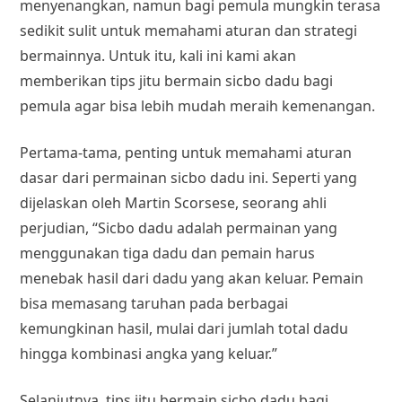
menyenangkan, namun bagi pemula mungkin terasa
sedikit sulit untuk memahami aturan dan strategi
bermainnya. Untuk itu, kali ini kami akan
memberikan tips jitu bermain sicbo dadu bagi
pemula agar bisa lebih mudah meraih kemenangan.
Pertama-tama, penting untuk memahami aturan
dasar dari permainan sicbo dadu ini. Seperti yang
dijelaskan oleh Martin Scorsese, seorang ahli
perjudian, “Sicbo dadu adalah permainan yang
menggunakan tiga dadu dan pemain harus
menebak hasil dari dadu yang akan keluar. Pemain
bisa memasang taruhan pada berbagai
kemungkinan hasil, mulai dari jumlah total dadu
hingga kombinasi angka yang keluar.”
Selanjutnya, tips jitu bermain sicbo dadu bagi