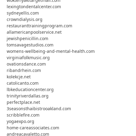
wokteriyakitargetmall.com
lexingtondentalcenter.com
sydneyellis.com
crowndialysis.org
restauranttrainingprogram.com
allamericanpoolservice.net
jewishpenicillin.com
tomsavagestudios.com
womens-wellbeing-and-mental-health.com
virginiafolkmusic.org
ovationsdance.com
ribandrhein.com
kolekcje.net
catolicanto.com
lbkeducationcenter.org
trinityriverdallas.org
perfectplace.net
3seasonsthaibistrooakland.com
scribblefire.com
yogaexpo.org
home-careassociates.com
andreacavaletto.com