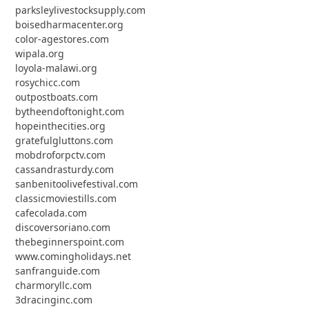
parksleylivestocksupply.com
boisedharmacenter.org
color-agestores.com
wipala.org
loyola-malawi.org
rosychicc.com
outpostboats.com
bytheendoftonight.com
hopeinthecities.org
gratefulgluttons.com
mobdroforpctv.com
cassandrasturdy.com
sanbenitoolivefestival.com
classicmoviestills.com
cafecolada.com
discoversoriano.com
thebeginnerspoint.com
www.comingholidays.net
sanfranguide.com
charmoryllc.com
3dracinginc.com