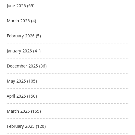
June 2026
(69)
March 2026
(4)
February 2026
(5)
January 2026
(41)
December 2025
(36)
May 2025
(105)
April 2025
(150)
March 2025
(155)
February 2025
(120)