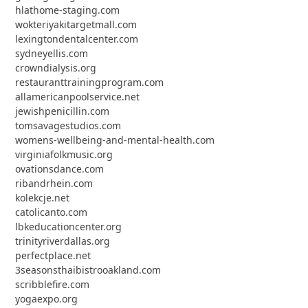
hlathome-staging.com
wokteriyakitargetmall.com
lexingtondentalcenter.com
sydneyellis.com
crowndialysis.org
restauranttrainingprogram.com
allamericanpoolservice.net
jewishpenicillin.com
tomsavagestudios.com
womens-wellbeing-and-mental-health.com
virginiafolkmusic.org
ovationsdance.com
ribandrhein.com
kolekcje.net
catolicanto.com
lbkeducationcenter.org
trinityriverdallas.org
perfectplace.net
3seasonsthaibistrooakland.com
scribblefire.com
yogaexpo.org