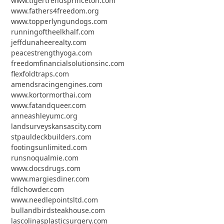
www.tigertrendsprinceton.com
www.fathers4freedom.org
www.topperlyngundogs.com
runningoftheelkhalf.com
jeffdunaheerealty.com
peacestrengthyoga.com
freedomfinancialsolutionsinc.com
flexfoldtraps.com
amendsracingengines.com
www.kortormorthai.com
www.fatandqueer.com
anneashleyumc.org
landsurveyskansascity.com
stpauldeckbuilders.com
footingsunlimited.com
runsnoqualmie.com
www.docsdrugs.com
www.margiesdiner.com
fdlchowder.com
www.needlepointsltd.com
bullandbirdsteakhouse.com
lascolinasplasticsurgery.com