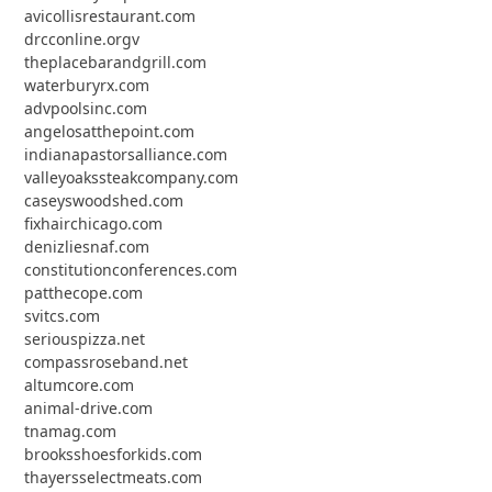
avicollisrestaurant.com
drcconline.org
v
theplacebarandgrill.com
waterburyrx.com
advpoolsinc.com
angelosatthepoint.com
indianapastorsalliance.com
valleyoakssteakcompany.com
caseyswoodshed.com
fixhairchicago.com
denizliesnaf.com
constitutionconferences.com
patthecope.com
svitcs.com
seriouspizza.net
compassroseband.net
altumcore.com
animal-drive.com
tnamag.com
brooksshoesforkids.com
thayersselectmeats.com