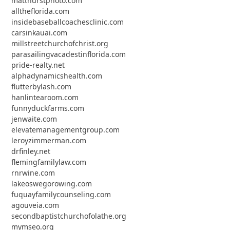
matthurstphoto.com
alltheflorida.com
insidebaseballcoachesclinic.com
carsinkauai.com
millstreetchurchofchrist.org
parasailingvacadestinflorida.com
pride-realty.net
alphadynamicshealth.com
flutterbylash.com
hanlintearoom.com
funnyduckfarms.com
jenwaite.com
elevatemanagementgroup.com
leroyzimmerman.com
drfinley.net
flemingfamilylaw.com
rnrwine.com
lakeoswegorowing.com
fuquayfamilycounseling.com
agouveia.com
secondbaptistchurchofolathe.org
mymseo.org