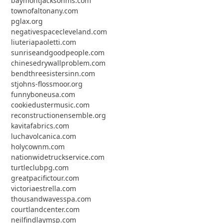
baymontjacksonms.com
townofaltonany.com
pglax.org
negativespacecleveland.com
liuteriapaoletti.com
sunriseandgoodpeople.com
chinesedrywallproblem.com
bendthreesistersinn.com
stjohns-flossmoor.org
funnyboneusa.com
cookiedustermusic.com
reconstructionensemble.org
kavitafabrics.com
luchavolcanica.com
holycownm.com
nationwidetruckservice.com
turtleclubpg.com
greatpacifictour.com
victoriaestrella.com
thousandwavesspa.com
courtlandcenter.com
neilfindlaymsp.com