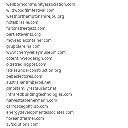
wellborncommunityassociation.com
wildwoodfilmfestival.com
westnorthamptonshirejpu.org
hotelbrasile.com
fultonstreetjazz.com
bartlettevents.org
moveablecontainer.com
grupolareina.com
www.cherryvalleymuseum.com
cotentinwebdesign.com
oldetradingpost.com
ladiesunderconstruction.org
bebeslectores.com
australiantimberoil.net
dinosfamilyrestaurant.net
infraredbuildingtechnologies.com
harvesttablehermann.com
carrosdegolfclub.com
energydevelopmentassociates.com
floraandfarmer.com
s3fsolutions.com