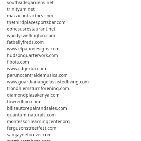
southsidegardens.net
trinityum.net
mazzicontractors.com
thethirdplacesportsbar.com
ephesusrestaurant.net
woodyswellington.com
fatbellyfreds.com
www.elpatiodesigns.com
hudsonquarteryork.com
fibota.com
www.cdgerba.com
parunocentraldemusica.com
www.guardianangelassistedliving.com
trondhjemsturnforening.com
diamondplazakenya.com
tbwredlion.com
billsautorepairandsales.com
quantum-naturals.com
montessorilearningcenter.org
fergusonstreetfest.com
samjayneforever.com