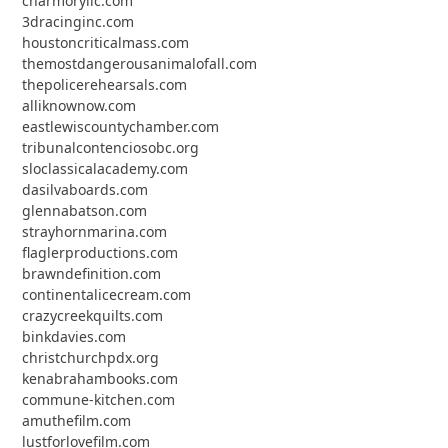
charmoryllc.com
3dracinginc.com
houstoncriticalmass.com
themostdangerousanimalofall.com
thepolicerehearsals.com
alliknownow.com
eastlewiscountychamber.com
tribunalcontenciosobc.org
sloclassicalacademy.com
dasilvaboards.com
glennabatson.com
strayhornmarina.com
flaglerproductions.com
brawndefinition.com
continentalicecream.com
crazycreekquilts.com
binkdavies.com
christchurchpdx.org
kenabrahambooks.com
commune-kitchen.com
amuthefilm.com
lustforlovefilm.com