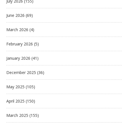
July 2026
(155)
June 2026
(69)
March 2026
(4)
February 2026
(5)
January 2026
(41)
December 2025
(36)
May 2025
(105)
April 2025
(150)
March 2025
(155)