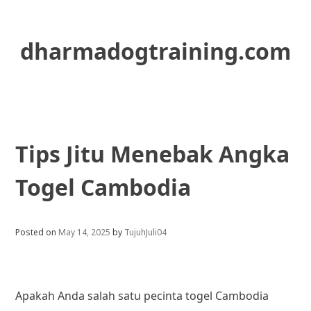
Skip
to
content
dharmadogtraining.com
Tips Jitu Menebak Angka
Togel Cambodia
Posted on
May 14, 2025
by
TujuhJuli04
Apakah Anda salah satu pecinta togel Cambodia