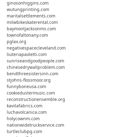
ginosonhiggins.com
wutungprinting.com
maritalsettlements.com
milwbikeskaterental.com
baymontjacksonms.com
townofaltonany.com
pglax.org
negativespacecleveland.com
liuteriapaoletti.com
sunriseandgoodpeople.com
chinesedrywallproblem.com
bendthreesistersinn.com
stjohns-flossmoor.org
funnyboneusa.com
cookiedustermusic.com
reconstructionensemble.org
kavitafabrics.com
luchavolcanica.com
holycownm.com
nationwidetruckservice.com
turtleclubpg.com