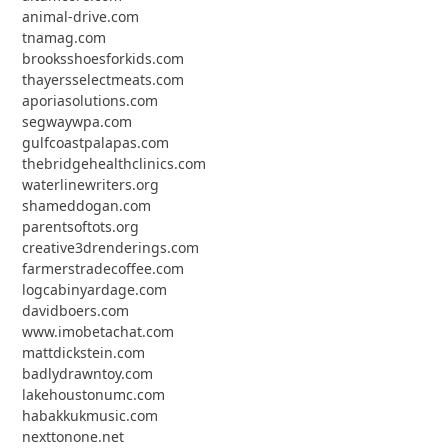
animal-drive.com
tnamag.com
brooksshoesforkids.com
thayersselectmeats.com
aporiasolutions.com
segwaywpa.com
gulfcoastpalapas.com
thebridgehealthclinics.com
waterlinewriters.org
shameddogan.com
parentsoftots.org
creative3drenderings.com
farmerstradecoffee.com
logcabinyardage.com
davidboers.com
www.imobetachat.com
mattdickstein.com
badlydrawntoy.com
lakehoustonumc.com
habakkukmusic.com
nexttonone.net