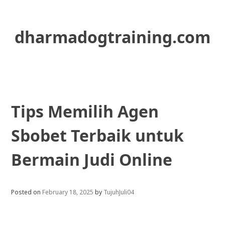
Skip
to
content
dharmadogtraining.com
Tips Memilih Agen
Sbobet Terbaik untuk
Bermain Judi Online
Posted on
February 18, 2025
by
TujuhJuli04