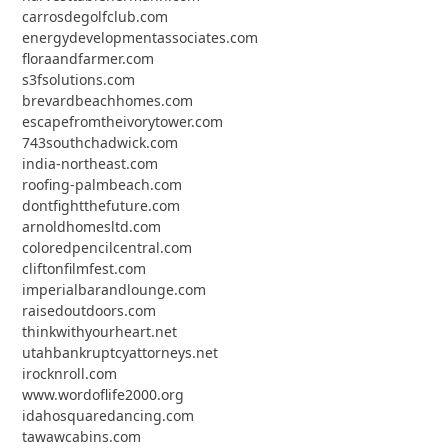
carrosdegolfclub.com
energydevelopmentassociates.com
floraandfarmer.com
s3fsolutions.com
brevardbeachhomes.com
escapefromtheivorytower.com
743southchadwick.com
india-northeast.com
roofing-palmbeach.com
dontfightthefuture.com
arnoldhomesltd.com
coloredpencilcentral.com
cliftonfilmfest.com
imperialbarandlounge.com
raisedoutdoors.com
thinkwithyourheart.net
utahbankruptcyattorneys.net
irocknroll.com
www.wordoflife2000.org
idahosquaredancing.com
tawawcabins.com