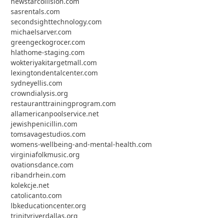
newstarcollision.com
sasrentals.com
secondsighttechnology.com
michaelsarver.com
greengeckogrocer.com
hlathome-staging.com
wokteriyakitargetmall.com
lexingtondentalcenter.com
sydneyellis.com
crowndialysis.org
restauranttrainingprogram.com
allamericanpoolservice.net
jewishpenicillin.com
tomsavagestudios.com
womens-wellbeing-and-mental-health.com
virginiafolkmusic.org
ovationsdance.com
ribandrhein.com
kolekcje.net
catolicanto.com
lbkeducationcenter.org
trinityriverdallas.org