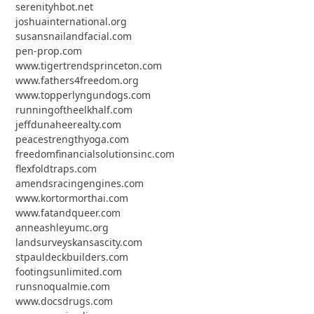
serenityhbot.net
joshuainternational.org
susansnailandfacial.com
pen-prop.com
www.tigertrendsprinceton.com
www.fathers4freedom.org
www.topperlyngundogs.com
runningoftheelkhalf.com
jeffdunaheerealty.com
peacestrengthyoga.com
freedomfinancialsolutionsinc.com
flexfoldtraps.com
amendsracingengines.com
www.kortormorthai.com
www.fatandqueer.com
anneashleyumc.org
landsurveyskansascity.com
stpauldeckbuilders.com
footingsunlimited.com
runsnoqualmie.com
www.docsdrugs.com