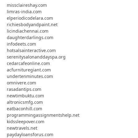
missclaireshay.com
limras-india.com
elperiodicodelara.com
richiesbodyandpaint.net
licindiachennai.com
daughterdarlings.com
infodeets.com
hotsalsainteractive.com
serenitysalonanddayspa.org
cedarcafeonline.com
acfurnituregiant.com
undertenminutes.com
omnivere.com
rasadantips.com
newtimbuktu.com
altronicsmfg.com
eatbaconhill.com
programmingassignmentshelp.net
kidssleepover.com
newtravels.net
paydayloansforus.com