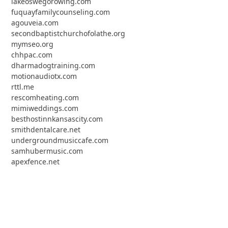
lakeoswegorowing.com
fuquayfamilycounseling.com
agouveia.com
secondbaptistchurchofolathe.org
mymseo.org
chhpac.com
dharmadogtraining.com
motionaudiotx.com
rttl.me
rescomheating.com
mimiweddings.com
besthostinnkansascity.com
smithdentalcare.net
undergroundmusiccafe.com
samhubermusic.com
apexfence.net