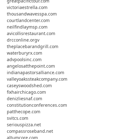
greatpacifictour.com
victoriaestrella.com
thousandwavesspa.com
courtlandcenter.com
neilfindlaymsp.com
avicollisrestaurant.com
drcconline.org
v
theplacebarandgrill.com
waterburyrx.com
advpoolsinc.com
angelosatthepoint.com
indianapastorsalliance.com
valleyoakssteakcompany.com
caseyswoodshed.com
fixhairchicago.com
denizliesnaf.com
constitutionconferences.com
patthecope.com
svitcs.com
seriouspizza.net
compassroseband.net
altumcore.com