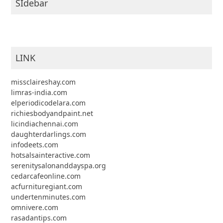
SIdebar
LINK
missclaireshay.com
limras-india.com
elperiodicodelara.com
richiesbodyandpaint.net
licindiachennai.com
daughterdarlings.com
infodeets.com
hotsalsainteractive.com
serenitysalonanddayspa.org
cedarcafeonline.com
acfurnituregiant.com
undertenminutes.com
omnivere.com
rasadantips.com