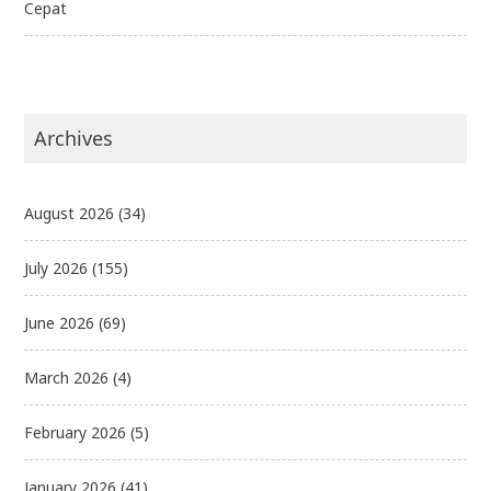
Cepat
Archives
August 2026
(34)
July 2026
(155)
June 2026
(69)
March 2026
(4)
February 2026
(5)
January 2026
(41)