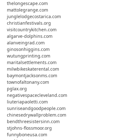
thelongescape.com
mattolegrange.com
junglelodgecostarica.com
christianfestivals.org
visitcountrykitchen.com
algarve-dolphins.com
alanveingrad.com
ginosonhiggins.com
wutungprinting.com
maritalsettlements.com
milwbikeskaterental.com
baymontjacksonms.com
townofaltonany.com
pglax.org
negativespacecleveland.com
liuteriapaoletti.com
sunriseandgoodpeople.com
chinesedrywallproblem.com
bendthreesistersinn.com
stjohns-flossmoor.org
funnyboneusa.com