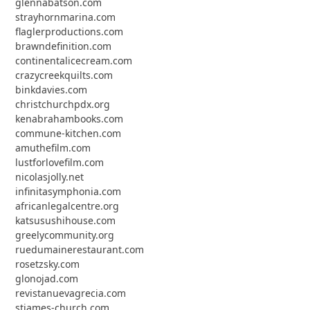
glennabatson.com
strayhornmarina.com
flaglerproductions.com
brawndefinition.com
continentalicecream.com
crazycreekquilts.com
binkdavies.com
christchurchpdx.org
kenabrahambooks.com
commune-kitchen.com
amuthefilm.com
lustforlovefilm.com
nicolasjolly.net
infinitasymphonia.com
africanlegalcentre.org
katsusushihouse.com
greelycommunity.org
ruedumainerestaurant.com
rosetzsky.com
glonojad.com
revistanuevagrecia.com
stjames-church.com