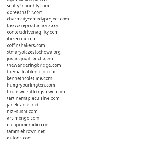
scotty2naughty.com
doreeshafrir.com
charmcitycomedyproject.com
beawareproductions.com
contextdrivenagility.com
ibikeoulu.com
coffinshakers.com
stmaryofczestochowa.org
justicejudifrench.com
thewanderingbridge.com
themalleablemom.com
kennethcoletime.com
hungryburlington.com
brunswickatlongstown.com
tartinemaplecuisine.com
janekramer.net
nizi-sushi.com
art-mengo.com
gaiaprimeradio.com
tammiebrown.net
dutonc.com