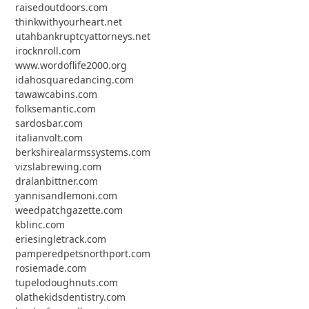
raisedoutdoors.com
thinkwithyourheart.net
utahbankruptcyattorneys.net
irocknroll.com
www.wordoflife2000.org
idahosquaredancing.com
tawawcabins.com
folksemantic.com
sardosbar.com
italianvolt.com
berkshirealarmssystems.com
vizslabrewing.com
dralanbittner.com
yannisandlemoni.com
weedpatchgazette.com
kblinc.com
eriesingletrack.com
pamperedpetsnorthport.com
rosiemade.com
tupelodoughnuts.com
olathekidsdentistry.com