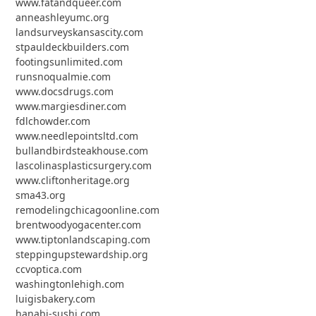
www.fatandqueer.com
anneashleyumc.org
landsurveyskansascity.com
stpauldeckbuilders.com
footingsunlimited.com
runsnoqualmie.com
www.docsdrugs.com
www.margiesdiner.com
fdlchowder.com
www.needlepointsltd.com
bullandbirdsteakhouse.com
lascolinasplasticsurgery.com
www.cliftonheritage.org
sma43.org
remodelingchicagoonline.com
brentwoodyogacenter.com
www.tiptonlandscaping.com
steppingupstewardship.org
ccvoptica.com
washingtonlehigh.com
luigisbakery.com
hanabi-sushi.com