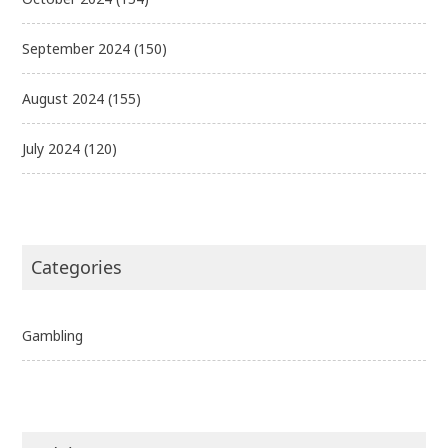
September 2024
(150)
August 2024
(155)
July 2024
(120)
Categories
Gambling