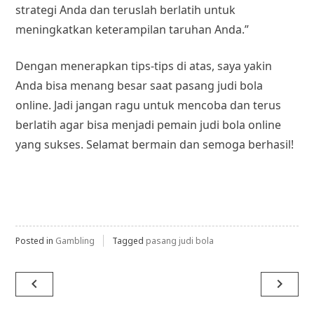
strategi Anda dan teruslah berlatih untuk
meningkatkan keterampilan taruhan Anda.”
Dengan menerapkan tips-tips di atas, saya yakin
Anda bisa menang besar saat pasang judi bola
online. Jadi jangan ragu untuk mencoba dan terus
berlatih agar bisa menjadi pemain judi bola online
yang sukses. Selamat bermain dan semoga berhasil!
Posted in
Gambling
Tagged
pasang judi bola
Post
navigate_before
navigate_next
navigation