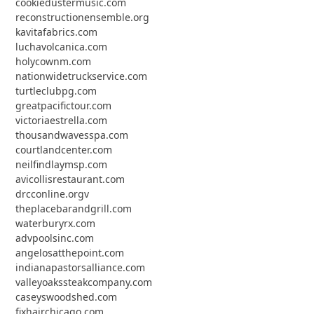
cookiedustermusic.com
reconstructionensemble.org
kavitafabrics.com
luchavolcanica.com
holycownm.com
nationwidetruckservice.com
turtleclubpg.com
greatpacifictour.com
victoriaestrella.com
thousandwavesspa.com
courtlandcenter.com
neilfindlaymsp.com
avicollisrestaurant.com
drcconline.org
v
theplacebarandgrill.com
waterburyrx.com
advpoolsinc.com
angelosatthepoint.com
indianapastorsalliance.com
valleyoakssteakcompany.com
caseyswoodshed.com
fixhairchicago.com