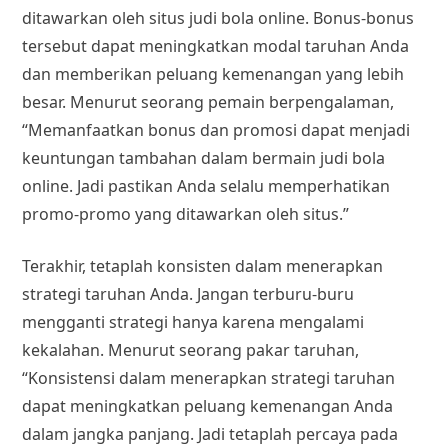
ditawarkan oleh situs judi bola online. Bonus-bonus
tersebut dapat meningkatkan modal taruhan Anda
dan memberikan peluang kemenangan yang lebih
besar. Menurut seorang pemain berpengalaman,
“Memanfaatkan bonus dan promosi dapat menjadi
keuntungan tambahan dalam bermain judi bola
online. Jadi pastikan Anda selalu memperhatikan
promo-promo yang ditawarkan oleh situs.”
Terakhir, tetaplah konsisten dalam menerapkan
strategi taruhan Anda. Jangan terburu-buru
mengganti strategi hanya karena mengalami
kekalahan. Menurut seorang pakar taruhan,
“Konsistensi dalam menerapkan strategi taruhan
dapat meningkatkan peluang kemenangan Anda
dalam jangka panjang. Jadi tetaplah percaya pada