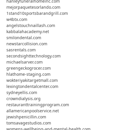
hanleyfuneralhomeinc.com
mejorpaquetesorlando.com
1stand10sportsbarandgrill.com
w4btx.com
angelstouchnaillash.com
kabbalahacademy.net
smilondental.com
newstarcollision.com
sasrentals.com
secondsighttechnology.com
michaelsarver.com
greengeckogrocer.com
hlathome-staging.com
wokteriyakitargetmall.com
lexingtondentalcenter.com
sydneyellis.com
crowndialysis.org
restauranttrainingprogram.com
allamericanpoolservice.net
jewishpenicillin.com
tomsavagestudios.com
womens-wellbeing-and-mental-health.com