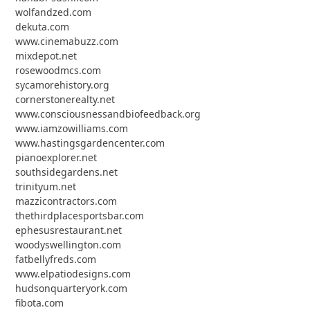
wolfandzed.com
dekuta.com
www.cinemabuzz.com
mixdepot.net
rosewoodmcs.com
sycamorehistory.org
cornerstonerealty.net
www.consciousnessandbiofeedback.org
www.iamzowilliams.com
www.hastingsgardencenter.com
pianoexplorer.net
southsidegardens.net
trinityum.net
mazzicontractors.com
thethirdplacesportsbar.com
ephesusrestaurant.net
woodyswellington.com
fatbellyfreds.com
www.elpatiodesigns.com
hudsonquarteryork.com
fibota.com