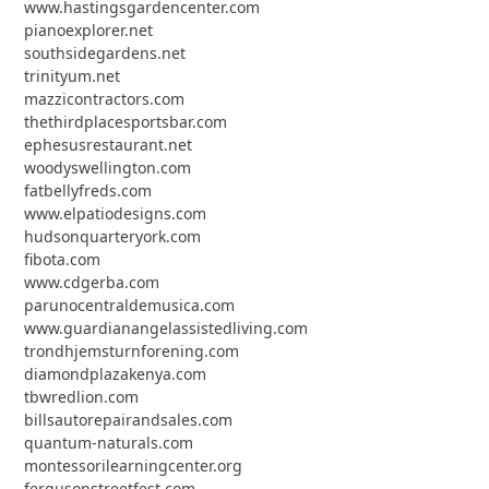
www.hastingsgardencenter.com
pianoexplorer.net
southsidegardens.net
trinityum.net
mazzicontractors.com
thethirdplacesportsbar.com
ephesusrestaurant.net
woodyswellington.com
fatbellyfreds.com
www.elpatiodesigns.com
hudsonquarteryork.com
fibota.com
www.cdgerba.com
parunocentraldemusica.com
www.guardianangelassistedliving.com
trondhjemsturnforening.com
diamondplazakenya.com
tbwredlion.com
billsautorepairandsales.com
quantum-naturals.com
montessorilearningcenter.org
fergusonstreetfest.com