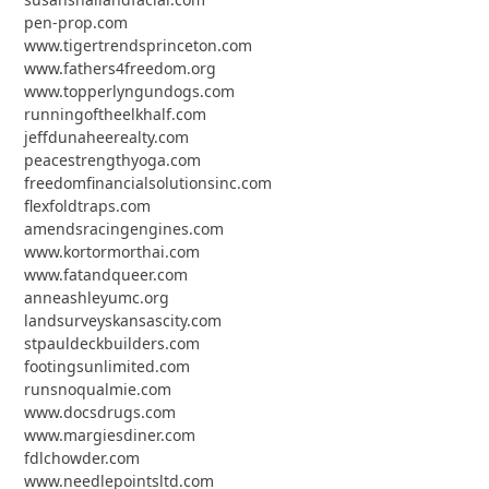
pen-prop.com
www.tigertrendsprinceton.com
www.fathers4freedom.org
www.topperlyngundogs.com
runningoftheelkhalf.com
jeffdunaheerealty.com
peacestrengthyoga.com
freedomfinancialsolutionsinc.com
flexfoldtraps.com
amendsracingengines.com
www.kortormorthai.com
www.fatandqueer.com
anneashleyumc.org
landsurveyskansascity.com
stpauldeckbuilders.com
footingsunlimited.com
runsnoqualmie.com
www.docsdrugs.com
www.margiesdiner.com
fdlchowder.com
www.needlepointsltd.com