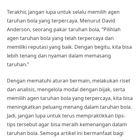
Terakhir, jangan lupa untuk selalu memilih agen
taruhan bola yang terpercaya. Menurut David
Anderson, seorang pakar taruhan bola, “Pilihlah
agen taruhan bola yang telah terpercaya dan
memiliki reputasi yang baik. Dengan begitu, kita bisa
lebih tenang dan nyaman dalam memasang
taruhan.”
Dengan mematuhi aturan bermain, melakukan riset
dan analisis, mengelola modal dengan bijak, serta
memilih agen taruhan bola yang terpercaya, kita bisa
meningkatkan peluang menang dalam taruhan bola.
Jadi, jangan lupa untuk terus mempraktikkan tips-
tips tersebut agar bisa meraih kemenangan dalam
taruhan bola. Semoga artikel ini bermanfaat bagi