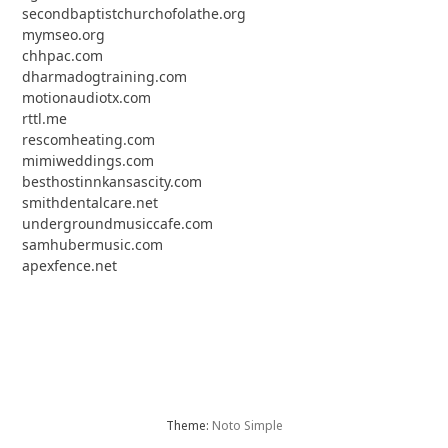
secondbaptistchurchofolathe.org
mymseo.org
chhpac.com
dharmadogtraining.com
motionaudiotx.com
rttl.me
rescomheating.com
mimiweddings.com
besthostinnkansascity.com
smithdentalcare.net
undergroundmusiccafe.com
samhubermusic.com
apexfence.net
Theme:
Noto Simple