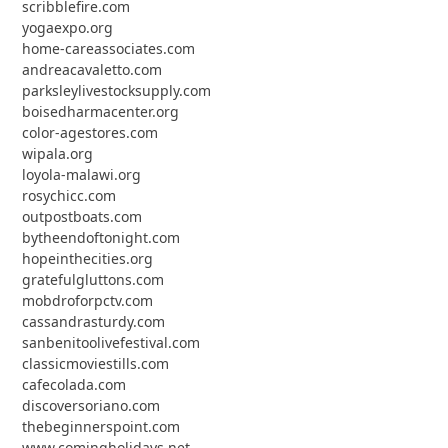
scribblefire.com
yogaexpo.org
home-careassociates.com
andreacavaletto.com
parksleylivestocksupply.com
boisedharmacenter.org
color-agestores.com
wipala.org
loyola-malawi.org
rosychicc.com
outpostboats.com
bytheendoftonight.com
hopeinthecities.org
gratefulgluttons.com
mobdroforpctv.com
cassandrasturdy.com
sanbenitoolivefestival.com
classicmoviestills.com
cafecolada.com
discoversoriano.com
thebeginnerspoint.com
www.comingholidays.net