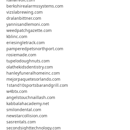
berkshirealarmssystems.com
vizslabrewing.com
dralanbittner.com
yannisandlemoni.com
weedpatchgazette.com
kblinc.com
eriesingletrack.com
pamperedpetsnorthport.com
rosiemade.com
tupelodoughnuts.com
olathekidsdentistry.com
hanleyfuneralhomeinc.com
mejorpaquetesorlando.com
1stand10sportsbarandgrill.com
w4btx.com
angelstouchnaillash.com
kabbalahacademy.net
smilondental.com
newstarcollision.com
sasrentals.com
secondsighttechnology.com