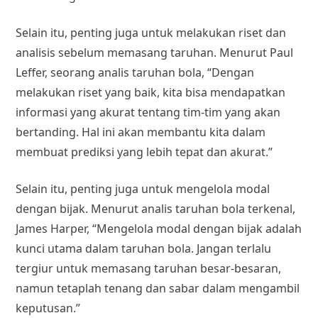
Selain itu, penting juga untuk melakukan riset dan
analisis sebelum memasang taruhan. Menurut Paul
Leffer, seorang analis taruhan bola, “Dengan
melakukan riset yang baik, kita bisa mendapatkan
informasi yang akurat tentang tim-tim yang akan
bertanding. Hal ini akan membantu kita dalam
membuat prediksi yang lebih tepat dan akurat.”
Selain itu, penting juga untuk mengelola modal
dengan bijak. Menurut analis taruhan bola terkenal,
James Harper, “Mengelola modal dengan bijak adalah
kunci utama dalam taruhan bola. Jangan terlalu
tergiur untuk memasang taruhan besar-besaran,
namun tetaplah tenang dan sabar dalam mengambil
keputusan.”