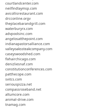
courtlandcenter.com
neilfindlaymsp.com
avicollisrestaurant.com
drcconline.org
v
theplacebarandgrill.com
waterburyrx.com
advpoolsinc.com
angelosatthepoint.com
indianapastorsalliance.com
valleyoakssteakcompany.com
caseyswoodshed.com
fixhairchicago.com
denizliesnaf.com
constitutionconferences.com
patthecope.com
svitcs.com
seriouspizza.net
compassroseband.net
altumcore.com
animal-drive.com
tnamag.com