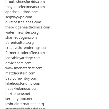
brooksshoesforkids.com
thayersselectmeats.com
aporiasolutions.com
segwaywpa.com
gulfcoastpalapas.com
thebridgehealthclinics.com
waterlinewriters.org
shameddogan.com
parentsoftots.org
creative3drenderings.com
farmerstradecoffee.com
logcabinyardage.com
davidboers.com
www.imobetachat.com
mattdickstein.com
badlydrawntoy.com
lakehoustonumc.com
habakkukmusic.com
nexttonone.net
serenityhbot.net
joshuainternational.org
susansnailandfacial.com