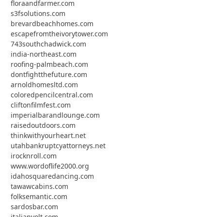
floraandfarmer.com
s3fsolutions.com
brevardbeachhomes.com
escapefromtheivorytower.com
743southchadwick.com
india-northeast.com
roofing-palmbeach.com
dontfightthefuture.com
arnoldhomesltd.com
coloredpencilcentral.com
cliftonfilmfest.com
imperialbarandlounge.com
raisedoutdoors.com
thinkwithyourheart.net
utahbankruptcyattorneys.net
irocknroll.com
www.wordoflife2000.org
idahosquaredancing.com
tawawcabins.com
folksemantic.com
sardosbar.com
italianvolt.com