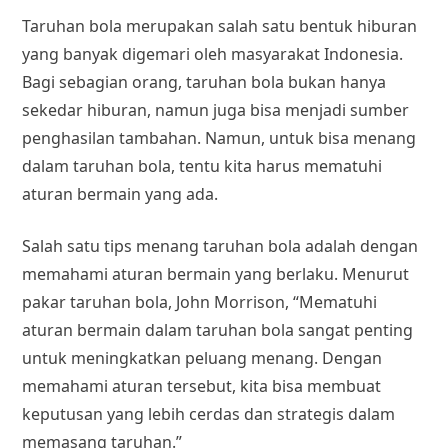
Taruhan bola merupakan salah satu bentuk hiburan
yang banyak digemari oleh masyarakat Indonesia.
Bagi sebagian orang, taruhan bola bukan hanya
sekedar hiburan, namun juga bisa menjadi sumber
penghasilan tambahan. Namun, untuk bisa menang
dalam taruhan bola, tentu kita harus mematuhi
aturan bermain yang ada.
Salah satu tips menang taruhan bola adalah dengan
memahami aturan bermain yang berlaku. Menurut
pakar taruhan bola, John Morrison, “Mematuhi
aturan bermain dalam taruhan bola sangat penting
untuk meningkatkan peluang menang. Dengan
memahami aturan tersebut, kita bisa membuat
keputusan yang lebih cerdas dan strategis dalam
memasang taruhan.”