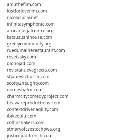
amuthefilm.com
lustforlovefilm.com
nicolasjolly.net
infinitasymphonia.com
africanlegalcentre.org
katsusushihouse.com
greelycommunity.org
ruedumainerestaurant.com
rosetzsky.com
glonojad.com
revistanuevagrecia.com
stjames-church.com
scotty2naughty.com
doreeshafrir.com
charmcitycomedyproject.com
beawareproductions.com
contextdrivenagility.com
ibikeoulu.com
coffinshakers.com
stmaryofczestochowa.org
justicejudifrench.com