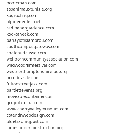
bobtoman.com
sosanimauxtunisie.org
kogroofing.com
alpinedentist.net
radioenergiadance.com
kookotheek.com
panayiotislamprou.com
southcampusgateway.com
chateaudelisse.com
wellborncommunityassociation.com
wildwoodfilmfestival.com
westnorthamptonshirejpu.org
hotelbrasile.com
fultonstreetjazz.com
bartlettevents.org
moveablecontainer.com
grupolareina.com
www.cherryvalleymuseum.com
cotentinwebdesign.com
oldetradingpost.com
ladiesunderconstruction.org