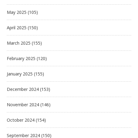
May 2025
(105)
April 2025
(150)
March 2025
(155)
February 2025
(120)
January 2025
(155)
December 2024
(153)
November 2024
(146)
October 2024
(154)
September 2024
(150)