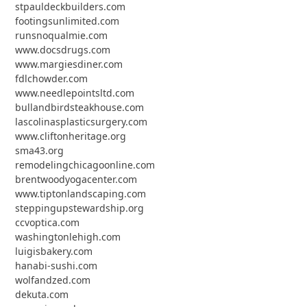
stpauldeckbuilders.com
footingsunlimited.com
runsnoqualmie.com
www.docsdrugs.com
www.margiesdiner.com
fdlchowder.com
www.needlepointsltd.com
bullandbirdsteakhouse.com
lascolinasplasticsurgery.com
www.cliftonheritage.org
sma43.org
remodelingchicagoonline.com
brentwoodyogacenter.com
www.tiptonlandscaping.com
steppingupstewardship.org
ccvoptica.com
washingtonlehigh.com
luigisbakery.com
hanabi-sushi.com
wolfandzed.com
dekuta.com