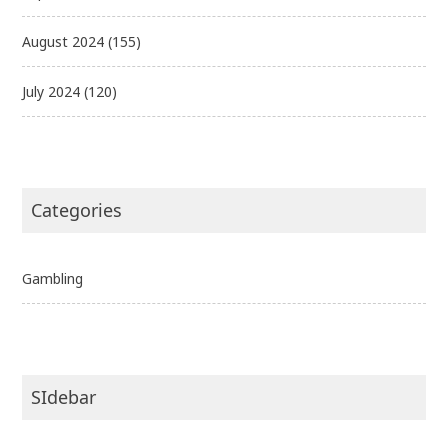
August 2024
(155)
July 2024
(120)
Categories
Gambling
SIdebar