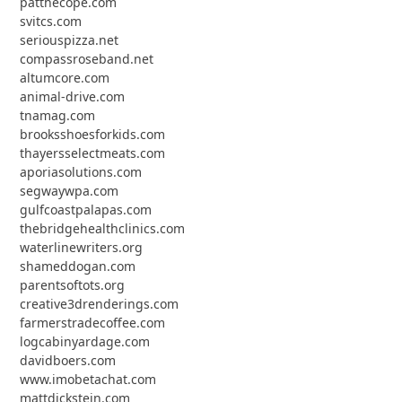
patthecope.com
svitcs.com
seriouspizza.net
compassroseband.net
altumcore.com
animal-drive.com
tnamag.com
brooksshoesforkids.com
thayersselectmeats.com
aporiasolutions.com
segwaywpa.com
gulfcoastpalapas.com
thebridgehealthclinics.com
waterlinewriters.org
shameddogan.com
parentsoftots.org
creative3drenderings.com
farmerstradecoffee.com
logcabinyardage.com
davidboers.com
www.imobetachat.com
mattdickstein.com