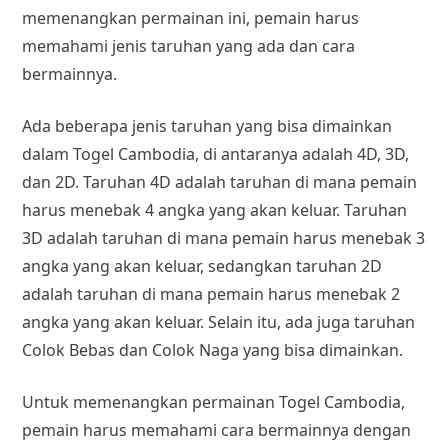
memenangkan permainan ini, pemain harus
memahami jenis taruhan yang ada dan cara
bermainnya.
Ada beberapa jenis taruhan yang bisa dimainkan
dalam Togel Cambodia, di antaranya adalah 4D, 3D,
dan 2D. Taruhan 4D adalah taruhan di mana pemain
harus menebak 4 angka yang akan keluar. Taruhan
3D adalah taruhan di mana pemain harus menebak 3
angka yang akan keluar, sedangkan taruhan 2D
adalah taruhan di mana pemain harus menebak 2
angka yang akan keluar. Selain itu, ada juga taruhan
Colok Bebas dan Colok Naga yang bisa dimainkan.
Untuk memenangkan permainan Togel Cambodia,
pemain harus memahami cara bermainnya dengan