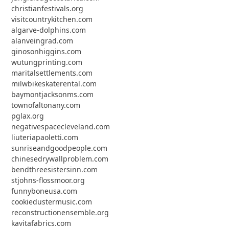
christianfestivals.org
visitcountrykitchen.com
algarve-dolphins.com
alanveingrad.com
ginosonhiggins.com
wutungprinting.com
maritalsettlements.com
milwbikeskaterental.com
baymontjacksonms.com
townofaltonany.com
pglax.org
negativespacecleveland.com
liuteriapaoletti.com
sunriseandgoodpeople.com
chinesedrywallproblem.com
bendthreesistersinn.com
stjohns-flossmoor.org
funnyboneusa.com
cookiedustermusic.com
reconstructionensemble.org
kavitafabrics.com