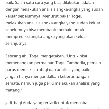
baik. Salah satu cara yang bisa dilakukan adalah
dengan melakukan analisis angka-angka yang sudah
keluar sebelumnya. Menurut pakar Togel,
melakukan analisis angka-angka yang sudah keluar
sebelumnya bisa membantu pemain untuk
memprediksi angka-angka yang akan keluar
selanjutnya.
Seorang ahli Togel mengatakan, “Untuk bisa
memenangkan permainan Togel Cambodia, pemain
harus memiliki strategi dan analisis yang baik.
Jangan hanya mengandalkan keberuntungan
semata, namun juga perlu melakukan analisis yang
matang.”
Jadi, bagi Anda yang tertarik untuk mencoba