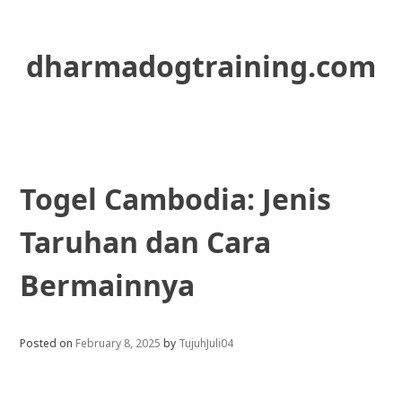
Skip
to
content
dharmadogtraining.com
Togel Cambodia: Jenis
Taruhan dan Cara
Bermainnya
Posted on
February 8, 2025
by
TujuhJuli04