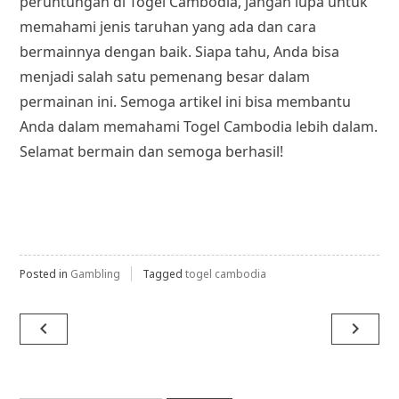
peruntungan di Togel Cambodia, jangan lupa untuk
memahami jenis taruhan yang ada dan cara
bermainnya dengan baik. Siapa tahu, Anda bisa
menjadi salah satu pemenang besar dalam
permainan ini. Semoga artikel ini bisa membantu
Anda dalam memahami Togel Cambodia lebih dalam.
Selamat bermain dan semoga berhasil!
Posted in
Gambling
Tagged
togel cambodia
Post
navigate_before
navigate_next
navigation