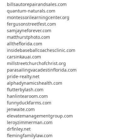
billsautorepairandsales.com
quantum-naturals.com
montessorilearningcenter.org
fergusonstreetfest.com
samjayneforever.com
matthurstphoto.com
alltheflorida.com
insidebaseballcoachesclinic.com
carsinkauai.com
millstreetchurchofchrist.org
parasailingvacadestinflorida.com
pride-realty.net
alphadynamicshealth.com
flutterbylash.com
hanlintearoom.com
funnyduckfarms.com
jenwaite.com
elevatemanagementgroup.com
leroyzimmerman.com
drfinley.net
flemingfamilylaw.com