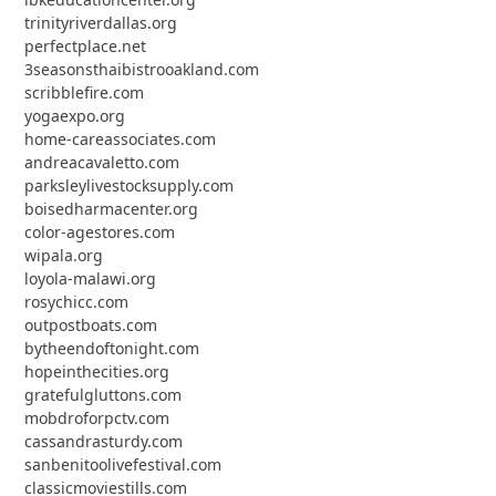
trinityriverdallas.org
perfectplace.net
3seasonsthaibistrooakland.com
scribblefire.com
yogaexpo.org
home-careassociates.com
andreacavaletto.com
parksleylivestocksupply.com
boisedharmacenter.org
color-agestores.com
wipala.org
loyola-malawi.org
rosychicc.com
outpostboats.com
bytheendoftonight.com
hopeinthecities.org
gratefulgluttons.com
mobdroforpctv.com
cassandrasturdy.com
sanbenitoolivefestival.com
classicmoviestills.com