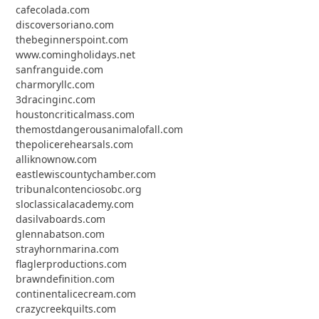
cafecolada.com
discoversoriano.com
thebeginnerspoint.com
www.comingholidays.net
sanfranguide.com
charmoryllc.com
3dracinginc.com
houstoncriticalmass.com
themostdangerousanimalofall.com
thepolicerehearsals.com
alliknownow.com
eastlewiscountychamber.com
tribunalcontenciosobc.org
sloclassicalacademy.com
dasilvaboards.com
glennabatson.com
strayhornmarina.com
flaglerproductions.com
brawndefinition.com
continentalicecream.com
crazycreekquilts.com