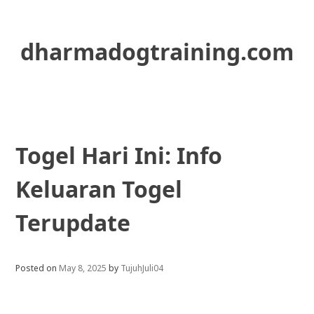
Skip
to
content
dharmadogtraining.com
Togel Hari Ini: Info
Keluaran Togel
Terupdate
Posted on
May 8, 2025
by
TujuhJuli04