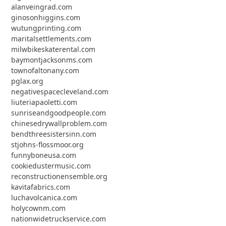
alanveingrad.com
ginosonhiggins.com
wutungprinting.com
maritalsettlements.com
milwbikeskaterental.com
baymontjacksonms.com
townofaltonany.com
pglax.org
negativespacecleveland.com
liuteriapaoletti.com
sunriseandgoodpeople.com
chinesedrywallproblem.com
bendthreesistersinn.com
stjohns-flossmoor.org
funnyboneusa.com
cookiedustermusic.com
reconstructionensemble.org
kavitafabrics.com
luchavolcanica.com
holycownm.com
nationwidetruckservice.com