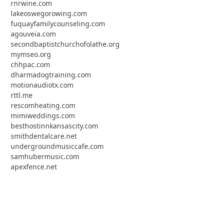
rnrwine.com
lakeoswegorowing.com
fuquayfamilycounseling.com
agouveia.com
secondbaptistchurchofolathe.org
mymseo.org
chhpac.com
dharmadogtraining.com
motionaudiotx.com
rttl.me
rescomheating.com
mimiweddings.com
besthostinnkansascity.com
smithdentalcare.net
undergroundmusiccafe.com
samhubermusic.com
apexfence.net