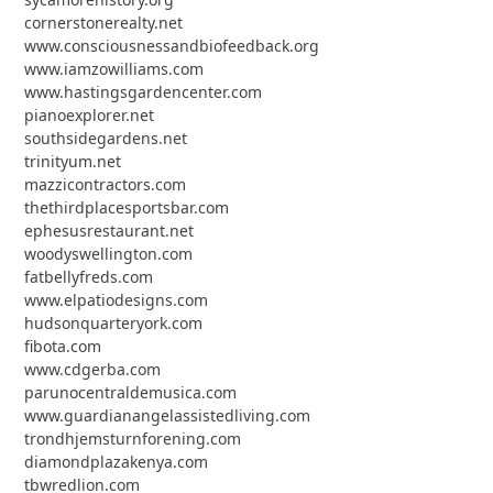
cornerstonerealty.net
www.consciousnessandbiofeedback.org
www.iamzowilliams.com
www.hastingsgardencenter.com
pianoexplorer.net
southsidegardens.net
trinityum.net
mazzicontractors.com
thethirdplacesportsbar.com
ephesusrestaurant.net
woodyswellington.com
fatbellyfreds.com
www.elpatiodesigns.com
hudsonquarteryork.com
fibota.com
www.cdgerba.com
parunocentraldemusica.com
www.guardianangelassistedliving.com
trondhjemsturnforening.com
diamondplazakenya.com
tbwredlion.com