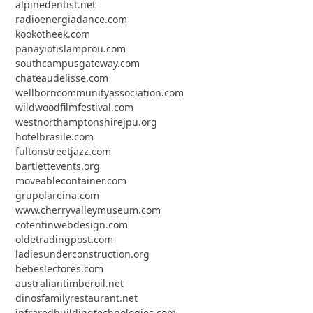
alpinedentist.net
radioenergiadance.com
kookotheek.com
panayiotislamprou.com
southcampusgateway.com
chateaudelisse.com
wellborncommunityassociation.com
wildwoodfilmfestival.com
westnorthamptonshirejpu.org
hotelbrasile.com
fultonstreetjazz.com
bartlettevents.org
moveablecontainer.com
grupolareina.com
www.cherryvalleymuseum.com
cotentinwebdesign.com
oldetradingpost.com
ladiesunderconstruction.org
bebeslectores.com
australiantimberoil.net
dinosfamilyrestaurant.net
infraredbuildingtechnologies.com