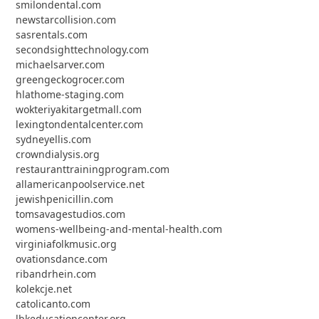
smilondental.com
newstarcollision.com
sasrentals.com
secondsighttechnology.com
michaelsarver.com
greengeckogrocer.com
hlathome-staging.com
wokteriyakitargetmall.com
lexingtondentalcenter.com
sydneyellis.com
crowndialysis.org
restauranttrainingprogram.com
allamericanpoolservice.net
jewishpenicillin.com
tomsavagestudios.com
womens-wellbeing-and-mental-health.com
virginiafolkmusic.org
ovationsdance.com
ribandrhein.com
kolekcje.net
catolicanto.com
lbkeducationcenter.org