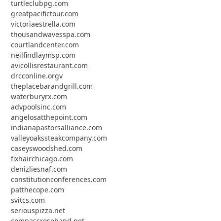
turtleclubpg.com
greatpacifictour.com
victoriaestrella.com
thousandwavesspa.com
courtlandcenter.com
neilfindlaymsp.com
avicollisrestaurant.com
drcconline.org
v
theplacebarandgrill.com
waterburyrx.com
advpoolsinc.com
angelosatthepoint.com
indianapastorsalliance.com
valleyoakssteakcompany.com
caseyswoodshed.com
fixhairchicago.com
denizliesnaf.com
constitutionconferences.com
patthecope.com
svitcs.com
seriouspizza.net
compassroseband.net