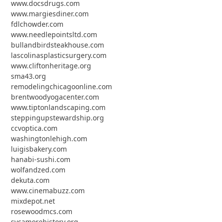
www.docsdrugs.com
www.margiesdiner.com
fdlchowder.com
www.needlepointsltd.com
bullandbirdsteakhouse.com
lascolinasplasticsurgery.com
www.cliftonheritage.org
sma43.org
remodelingchicagoonline.com
brentwoodyogacenter.com
www.tiptonlandscaping.com
steppingupstewardship.org
ccvoptica.com
washingtonlehigh.com
luigisbakery.com
hanabi-sushi.com
wolfandzed.com
dekuta.com
www.cinemabuzz.com
mixdepot.net
rosewoodmcs.com
sycamorehistory.org