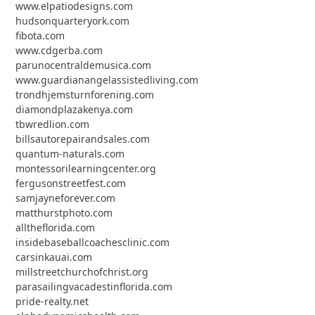
www.elpatiodesigns.com
hudsonquarteryork.com
fibota.com
www.cdgerba.com
parunocentraldemusica.com
www.guardianangelassistedliving.com
trondhjemsturnforening.com
diamondplazakenya.com
tbwredlion.com
billsautorepairandsales.com
quantum-naturals.com
montessorilearningcenter.org
fergusonstreetfest.com
samjayneforever.com
matthurstphoto.com
alltheflorida.com
insidebaseballcoachesclinic.com
carsinkauai.com
millstreetchurchofchrist.org
parasailingvacadestinflorida.com
pride-realty.net