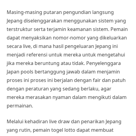
Masing-masing putaran pengundian langsung
Jepang diselenggarakan menggunakan sistem yang
terstruktur serta terjamin keamanan sistem. Pemain
dapat menyaksikan nomor-nomor yang dikeluarkan
secara live, di mana hasil pengeluaran Jepang ini
menjadi referensi untuk mereka untuk mengetahui
jika mereka beruntung atau tidak. Penyelenggara
Japan pools bertanggung jawab dalam menjamin
proses ini proses ini berjalan dengan fair dan patuh
dengan peraturan yang sedang berlaku, agar
mereka merasakan nyaman dalam mengikuti dalam
permainan.
Melalui kehadiran live draw dan penarikan Jepang
yang rutin, pemain togel lotto dapat membuat