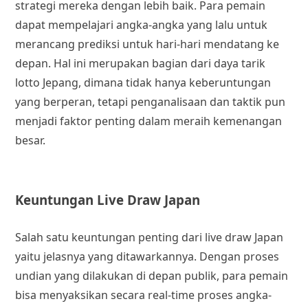
strategi mereka dengan lebih baik. Para pemain
dapat mempelajari angka-angka yang lalu untuk
merancang prediksi untuk hari-hari mendatang ke
depan. Hal ini merupakan bagian dari daya tarik
lotto Jepang, dimana tidak hanya keberuntungan
yang berperan, tetapi penganalisaan dan taktik pun
menjadi faktor penting dalam meraih kemenangan
besar.
Keuntungan Live Draw Japan
Salah satu keuntungan penting dari live draw Japan
yaitu jelasnya yang ditawarkannya. Dengan proses
undian yang dilakukan di depan publik, para pemain
bisa menyaksikan secara real-time proses angka-