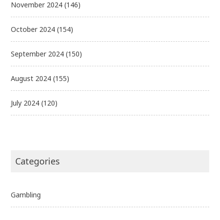
November 2024
(146)
October 2024
(154)
September 2024
(150)
August 2024
(155)
July 2024
(120)
Categories
Gambling