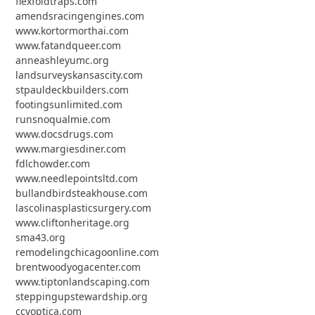
flexfoldtraps.com
amendsracingengines.com
www.kortormorthai.com
www.fatandqueer.com
anneashleyumc.org
landsurveyskansascity.com
stpauldeckbuilders.com
footingsunlimited.com
runsnoqualmie.com
www.docsdrugs.com
www.margiesdiner.com
fdlchowder.com
www.needlepointsltd.com
bullandbirdsteakhouse.com
lascolinasplasticsurgery.com
www.cliftonheritage.org
sma43.org
remodelingchicagoonline.com
brentwoodyogacenter.com
www.tiptonlandscaping.com
steppingupstewardship.org
ccvoptica.com