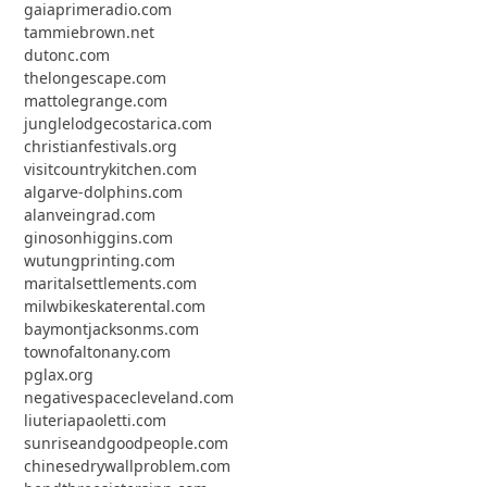
gaiaprimeradio.com
tammiebrown.net
dutonc.com
thelongescape.com
mattolegrange.com
junglelodgecostarica.com
christianfestivals.org
visitcountrykitchen.com
algarve-dolphins.com
alanveingrad.com
ginosonhiggins.com
wutungprinting.com
maritalsettlements.com
milwbikeskaterental.com
baymontjacksonms.com
townofaltonany.com
pglax.org
negativespacecleveland.com
liuteriapaoletti.com
sunriseandgoodpeople.com
chinesedrywallproblem.com