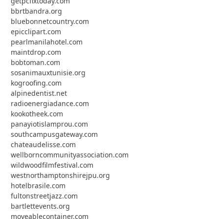
getpcfixtoday.com
bbrtbandra.org
bluebonnetcountry.com
epicclipart.com
pearlmanilahotel.com
maintdrop.com
bobtoman.com
sosanimauxtunisie.org
kogroofing.com
alpinedentist.net
radioenergiadance.com
kookotheek.com
panayiotislamprou.com
southcampusgateway.com
chateaudelisse.com
wellborncommunityassociation.com
wildwoodfilmfestival.com
westnorthamptonshirejpu.org
hotelbrasile.com
fultonstreetjazz.com
bartlettevents.org
moveablecontainer.com