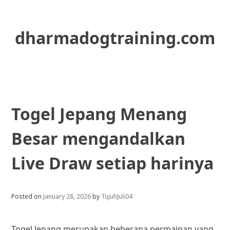
Skip
to
content
dharmadogtraining.com
Togel Jepang Menang
Besar mengandalkan
Live Draw setiap harinya
Posted on
January 28, 2026
by
TujuhJuli04
Togel Jepang merupakan beberapa permainan yang