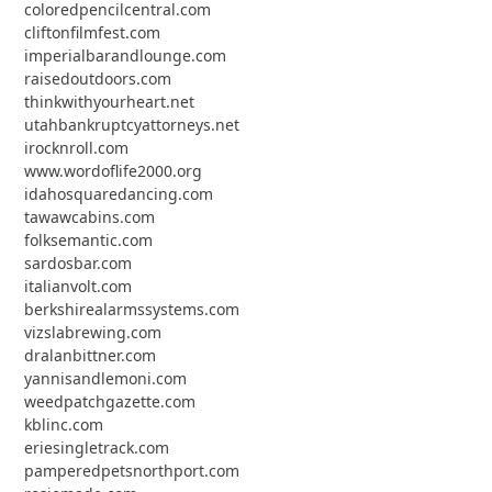
coloredpencilcentral.com
cliftonfilmfest.com
imperialbarandlounge.com
raisedoutdoors.com
thinkwithyourheart.net
utahbankruptcyattorneys.net
irocknroll.com
www.wordoflife2000.org
idahosquaredancing.com
tawawcabins.com
folksemantic.com
sardosbar.com
italianvolt.com
berkshirealarmssystems.com
vizslabrewing.com
dralanbittner.com
yannisandlemoni.com
weedpatchgazette.com
kblinc.com
eriesingletrack.com
pamperedpetsnorthport.com