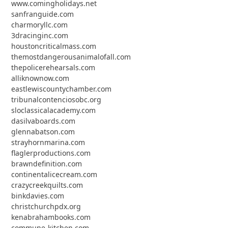
www.comingholidays.net
sanfranguide.com
charmoryllc.com
3dracinginc.com
houstoncriticalmass.com
themostdangerousanimalofall.com
thepolicerehearsals.com
alliknownow.com
eastlewiscountychamber.com
tribunalcontenciosobc.org
sloclassicalacademy.com
dasilvaboards.com
glennabatson.com
strayhornmarina.com
flaglerproductions.com
brawndefinition.com
continentalicecream.com
crazycreekquilts.com
binkdavies.com
christchurchpdx.org
kenabrahambooks.com
commune-kitchen.com