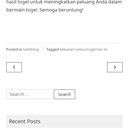
hasil togel untuk meningkatkan peluang Anda dalam
bermain togel. Semoga beruntung!
Posted in
Gambling
Tagged
keluaran semua togel hari ini
Post
navigate_before
navigate_next
navigation
Search
for:
Recent Posts