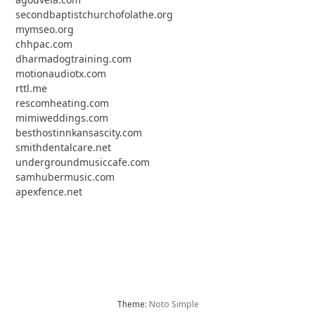
secondbaptistchurchofolathe.org
mymseo.org
chhpac.com
dharmadogtraining.com
motionaudiotx.com
rttl.me
rescomheating.com
mimiweddings.com
besthostinnkansascity.com
smithdentalcare.net
undergroundmusiccafe.com
samhubermusic.com
apexfence.net
Theme:
Noto Simple