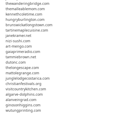
thewanderingbridge.com
themalleablemom.com
kennethcoletime.com
hungryburlington.com
brunswickatlongstown.com
tartinemaplecuisine.com
janekramer.net
nizi-sushi.com
art-mengo.com
gaiaprimeradio.com
tammiebrown.net
dutonc.com
thelongescape.com
mattolegrange.com
junglelodgecostarica.com
christianfestivals.org
visitcountrykitchen.com
algarve-dolphins.com
alanveingrad.com
ginosonhiggins.com
wutungprinting.com