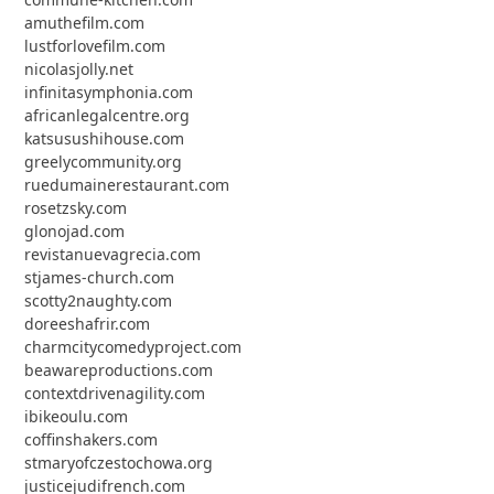
amuthefilm.com
lustforlovefilm.com
nicolasjolly.net
infinitasymphonia.com
africanlegalcentre.org
katsusushihouse.com
greelycommunity.org
ruedumainerestaurant.com
rosetzsky.com
glonojad.com
revistanuevagrecia.com
stjames-church.com
scotty2naughty.com
doreeshafrir.com
charmcitycomedyproject.com
beawareproductions.com
contextdrivenagility.com
ibikeoulu.com
coffinshakers.com
stmaryofczestochowa.org
justicejudifrench.com