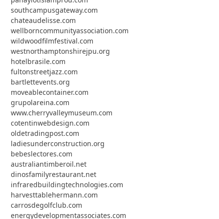
southcampusgateway.com
chateaudelisse.com
wellborncommunityassociation.com
wildwoodfilmfestival.com
westnorthamptonshirejpu.org
hotelbrasile.com
fultonstreetjazz.com
bartlettevents.org
moveablecontainer.com
grupolareina.com
www.cherryvalleymuseum.com
cotentinwebdesign.com
oldetradingpost.com
ladiesunderconstruction.org
bebeslectores.com
australiantimberoil.net
dinosfamilyrestaurant.net
infraredbuildingtechnologies.com
harvesttablehermann.com
carrosdegolfclub.com
energydevelopmentassociates.com