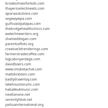
brooksshoesforkids.com
thayersselectmeats.com
aporiasolutions.com
segwaywpa.com
gulfcoastpalapas.com
thebridgehealthclinics.com
waterlinewriters.org
shameddogan.com
parentsoftots.org
creative3drenderings.com
farmerstradecoffee.com
logcabinyardage.com
davidboers.com
www.imobetachat.com
mattdickstein.com
badlydrawntoy.com
lakehoustonumc.com
habakkukmusic.com
nexttonone.net
serenityhbot.net
joshuainternational.org