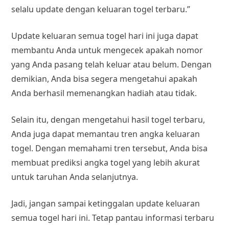
selalu update dengan keluaran togel terbaru.”
Update keluaran semua togel hari ini juga dapat
membantu Anda untuk mengecek apakah nomor
yang Anda pasang telah keluar atau belum. Dengan
demikian, Anda bisa segera mengetahui apakah
Anda berhasil memenangkan hadiah atau tidak.
Selain itu, dengan mengetahui hasil togel terbaru,
Anda juga dapat memantau tren angka keluaran
togel. Dengan memahami tren tersebut, Anda bisa
membuat prediksi angka togel yang lebih akurat
untuk taruhan Anda selanjutnya.
Jadi, jangan sampai ketinggalan update keluaran
semua togel hari ini. Tetap pantau informasi terbaru