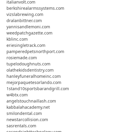
italianvolt.com
berkshirealarmssystems.com
vizslabrewing.com
dralanbittner.com
yannisandlemoni.com
weedpatchgazette.com
kblinc.com
eriesingletrack.com
pamperedpetsnorthport.com
rosiemade.com
tupelodoughnuts.com
olathekidsdentistry.com
hanleyfuneralhomeinc.com
mejorpaquetesorlando.com
1stand10sportsbarandgrill.com
w4btx.com
angelstouchnaillash.com
kabbalahacademy.net
smilondental.com
newstarcollision.com
sasrentals.com
secondsighttechnology.com