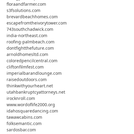
floraandfarmer.com
s3fsolutions.com
brevardbeachhomes.com
escapefromtheivorytower.com
743southchadwick.com
india-northeast.com
roofing-palmbeach.com
dontfightthefuture.com
arnoldhomesltd.com
coloredpencilcentral.com
cliftonfilmfest.com
imperialbarandlounge.com
raisedoutdoors.com
thinkwithyourheart.net
utahbankruptcyattorneys.net
irocknroll.com
www.wordoflife2000.org
idahosquaredancing.com
tawawcabins.com
folksemantic.com
sardosbar.com