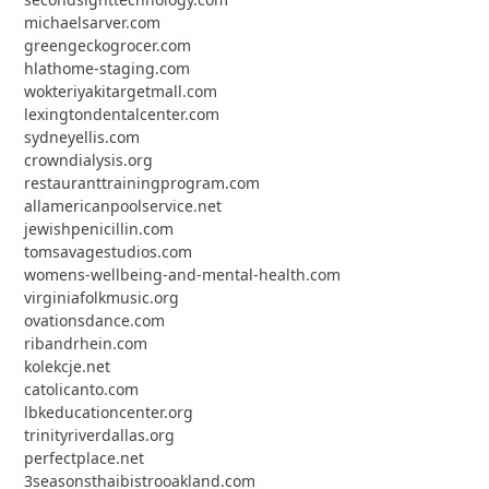
michaelsarver.com
greengeckogrocer.com
hlathome-staging.com
wokteriyakitargetmall.com
lexingtondentalcenter.com
sydneyellis.com
crowndialysis.org
restauranttrainingprogram.com
allamericanpoolservice.net
jewishpenicillin.com
tomsavagestudios.com
womens-wellbeing-and-mental-health.com
virginiafolkmusic.org
ovationsdance.com
ribandrhein.com
kolekcje.net
catolicanto.com
lbkeducationcenter.org
trinityriverdallas.org
perfectplace.net
3seasonsthaibistrooakland.com