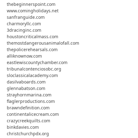
thebeginnerspoint.com
www.comingholidays.net
sanfranguide.com
charmoryllc.com
3dracinginc.com
houstoncriticalmass.com
themostdangerousanimalofall.com
thepolicerehearsals.com
alliknownow.com
eastlewiscountychamber.com
tribunalcontenciosobc.org
sloclassicalacademy.com
dasilvaboards.com
glennabatson.com
strayhornmarina.com
flaglerproductions.com
brawndefinition.com
continentalicecream.com
crazycreekquilts.com
binkdavies.com
christchurchpdx.org