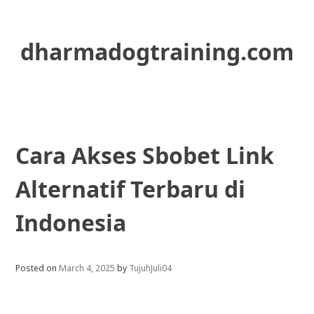
Skip
to
content
dharmadogtraining.com
Cara Akses Sbobet Link
Alternatif Terbaru di
Indonesia
Posted on
March 4, 2025
by
TujuhJuli04