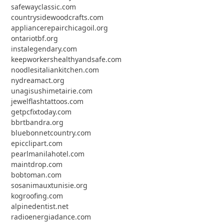
safewayclassic.com
countrysidewoodcrafts.com
appliancerepairchicagoil.org
ontariotbf.org
instalegendary.com
keepworkershealthyandsafe.com
noodlesitaliankitchen.com
nydreamact.org
unagisushimetairie.com
jewelflashtattoos.com
getpcfixtoday.com
bbrtbandra.org
bluebonnetcountry.com
epicclipart.com
pearlmanilahotel.com
maintdrop.com
bobtoman.com
sosanimauxtunisie.org
kogroofing.com
alpinedentist.net
radioenergiadance.com