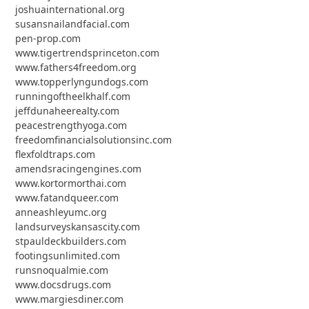
joshuainternational.org
susansnailandfacial.com
pen-prop.com
www.tigertrendsprinceton.com
www.fathers4freedom.org
www.topperlyngundogs.com
runningoftheelkhalf.com
jeffdunaheerealty.com
peacestrengthyoga.com
freedomfinancialsolutionsinc.com
flexfoldtraps.com
amendsracingengines.com
www.kortormorthai.com
www.fatandqueer.com
anneashleyumc.org
landsurveyskansascity.com
stpauldeckbuilders.com
footingsunlimited.com
runsnoqualmie.com
www.docsdrugs.com
www.margiesdiner.com