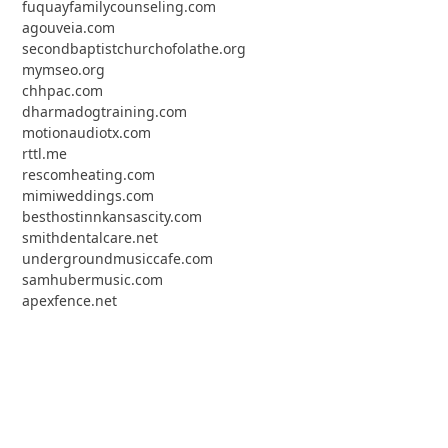
fuquayfamilycounseling.com
agouveia.com
secondbaptistchurchofolathe.org
mymseo.org
chhpac.com
dharmadogtraining.com
motionaudiotx.com
rttl.me
rescomheating.com
mimiweddings.com
besthostinnkansascity.com
smithdentalcare.net
undergroundmusiccafe.com
samhubermusic.com
apexfence.net