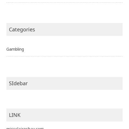
Categories
Gambling
SIdebar
LINK
missclaireshay.com