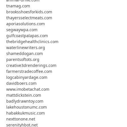
tnamag.com
brooksshoesforkids.com
thayersselectmeats.com
aporiasolutions.com
segwaywpa.com
gulfcoastpalapas.com
thebridgehealthclinics.com
waterlinewriters.org
shameddogan.com
parentsoftots.org
creative3drenderings.com
farmerstradecoffee.com
logcabinyardage.com
davidboers.com
www.imobetachat.com
mattdickstein.com
badlydrawntoy.com
lakehoustonumc.com
habakkukmusic.com
nexttonone.net
serenityhbot.net