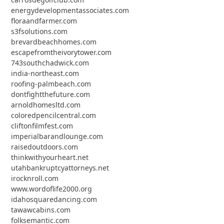
energydevelopmentassociates.com
floraandfarmer.com
s3fsolutions.com
brevardbeachhomes.com
escapefromtheivorytower.com
743southchadwick.com
india-northeast.com
roofing-palmbeach.com
dontfightthefuture.com
arnoldhomesltd.com
coloredpencilcentral.com
cliftonfilmfest.com
imperialbarandlounge.com
raisedoutdoors.com
thinkwithyourheart.net
utahbankruptcyattorneys.net
irocknroll.com
www.wordoflife2000.org
idahosquaredancing.com
tawawcabins.com
folksemantic.com