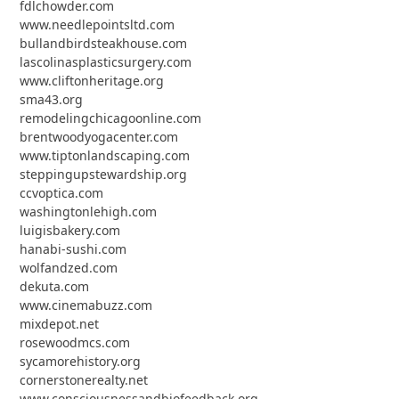
fdlchowder.com
www.needlepointsltd.com
bullandbirdsteakhouse.com
lascolinasplasticsurgery.com
www.cliftonheritage.org
sma43.org
remodelingchicagoonline.com
brentwoodyogacenter.com
www.tiptonlandscaping.com
steppingupstewardship.org
ccvoptica.com
washingtonlehigh.com
luigisbakery.com
hanabi-sushi.com
wolfandzed.com
dekuta.com
www.cinemabuzz.com
mixdepot.net
rosewoodmcs.com
sycamorehistory.org
cornerstonerealty.net
www.consciousnessandbiofeedback.org