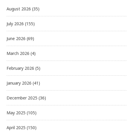
August 2026
(35)
July 2026
(155)
June 2026
(69)
March 2026
(4)
February 2026
(5)
January 2026
(41)
December 2025
(36)
May 2025
(105)
April 2025
(150)