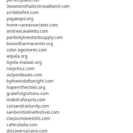
3seasonsthaibistrooakland.com
scribblefire.com
yogaexpo.org
home-careassociates.com
andreacavaletto.com
parksleylivestocksupply.com
boisedharmacenter.org
color-agestores.com
wipala.org
loyola-malawi.org
rosychicc.com
outpostboats.com
bytheendoftonight.com
hopeinthecities.org
gratefulgluttons.com
mobdroforpctv.com
cassandrasturdy.com
sanbenitoolivefestival.com
classicmoviestills.com
cafecolada.com
discoversoriano.com