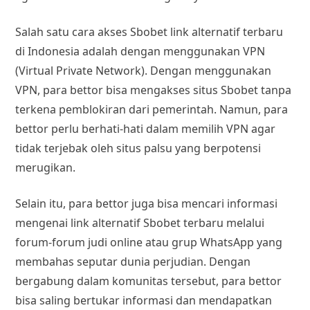
Salah satu cara akses Sbobet link alternatif terbaru
di Indonesia adalah dengan menggunakan VPN
(Virtual Private Network). Dengan menggunakan
VPN, para bettor bisa mengakses situs Sbobet tanpa
terkena pemblokiran dari pemerintah. Namun, para
bettor perlu berhati-hati dalam memilih VPN agar
tidak terjebak oleh situs palsu yang berpotensi
merugikan.
Selain itu, para bettor juga bisa mencari informasi
mengenai link alternatif Sbobet terbaru melalui
forum-forum judi online atau grup WhatsApp yang
membahas seputar dunia perjudian. Dengan
bergabung dalam komunitas tersebut, para bettor
bisa saling bertukar informasi dan mendapatkan