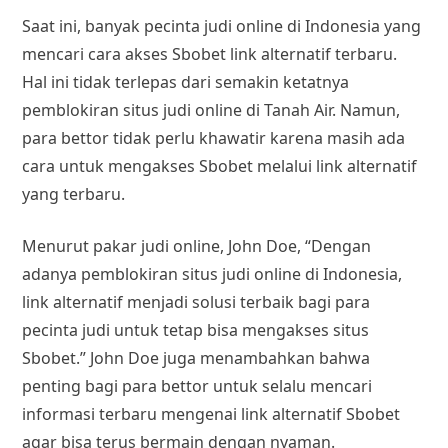
Saat ini, banyak pecinta judi online di Indonesia yang
mencari cara akses Sbobet link alternatif terbaru.
Hal ini tidak terlepas dari semakin ketatnya
pemblokiran situs judi online di Tanah Air. Namun,
para bettor tidak perlu khawatir karena masih ada
cara untuk mengakses Sbobet melalui link alternatif
yang terbaru.
Menurut pakar judi online, John Doe, “Dengan
adanya pemblokiran situs judi online di Indonesia,
link alternatif menjadi solusi terbaik bagi para
pecinta judi untuk tetap bisa mengakses situs
Sbobet.” John Doe juga menambahkan bahwa
penting bagi para bettor untuk selalu mencari
informasi terbaru mengenai link alternatif Sbobet
agar bisa terus bermain dengan nyaman.