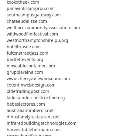
kookotheek.com
panayiotislamprou.com
southcampusgateway.com
chateaudelisse.com
wellborncommunityassociation.com
wildwoodfilmfestival.com
westnorthamptonshirejpu.org
hotelbrasile.com
fultonstreetjazz.com
bartlettevents.org
moveablecontainer.com
grupolareina.com
www.cherryvalleymuseum.com
cotentinwebdesign.com
oldetradingpost.com
ladiesunderconstruction.org
bebeslectores.com
australiantimberoil.net
dinosfamilyrestaurant.net
infraredbuildingtechnologies.com
harvesttablehermann.com
carrosdegolfclub.com