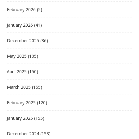
February 2026
(5)
January 2026
(41)
December 2025
(36)
May 2025
(105)
April 2025
(150)
March 2025
(155)
February 2025
(120)
January 2025
(155)
December 2024
(153)