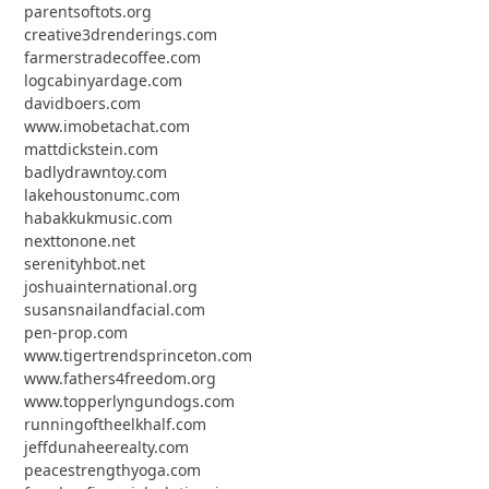
parentsoftots.org
creative3drenderings.com
farmerstradecoffee.com
logcabinyardage.com
davidboers.com
www.imobetachat.com
mattdickstein.com
badlydrawntoy.com
lakehoustonumc.com
habakkukmusic.com
nexttonone.net
serenityhbot.net
joshuainternational.org
susansnailandfacial.com
pen-prop.com
www.tigertrendsprinceton.com
www.fathers4freedom.org
www.topperlyngundogs.com
runningoftheelkhalf.com
jeffdunaheerealty.com
peacestrengthyoga.com