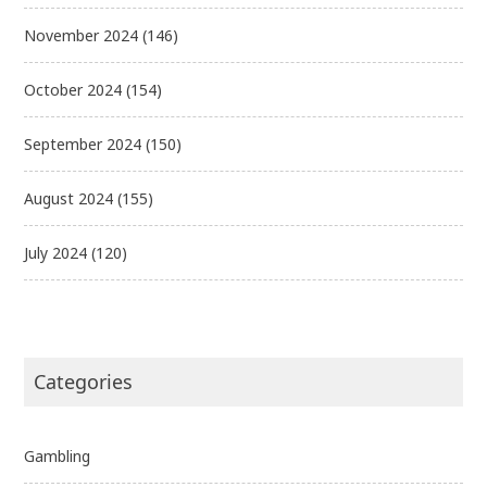
November 2024
(146)
October 2024
(154)
September 2024
(150)
August 2024
(155)
July 2024
(120)
Categories
Gambling