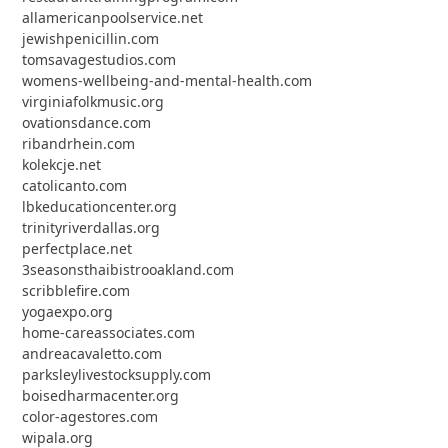
allamericanpoolservice.net
jewishpenicillin.com
tomsavagestudios.com
womens-wellbeing-and-mental-health.com
virginiafolkmusic.org
ovationsdance.com
ribandrhein.com
kolekcje.net
catolicanto.com
lbkeducationcenter.org
trinityriverdallas.org
perfectplace.net
3seasonsthaibistrooakland.com
scribblefire.com
yogaexpo.org
home-careassociates.com
andreacavaletto.com
parksleylivestocksupply.com
boisedharmacenter.org
color-agestores.com
wipala.org