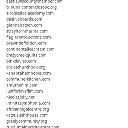
eastlewiscountychamber.com
tribunalcontenciosobc.org
sloclassicalacademy.com
dasilvaboards.com
glennabatson.com
strayhornmarina.com
flaglerproductions.com
brawndefinition.com
continentalicecream.com
crazycreekquilts.com
binkdavies.com
christchurchpdx.org
kenabrahambooks.com
commune-kitchen.com
amuthefilm.com
lustforlovefilm.com
nicolasjolly.net
infinitasymphonia.com
africanlegalcentre.org
katsusushihouse.com
greelycommunity.org
ruedumainerestaurant.com