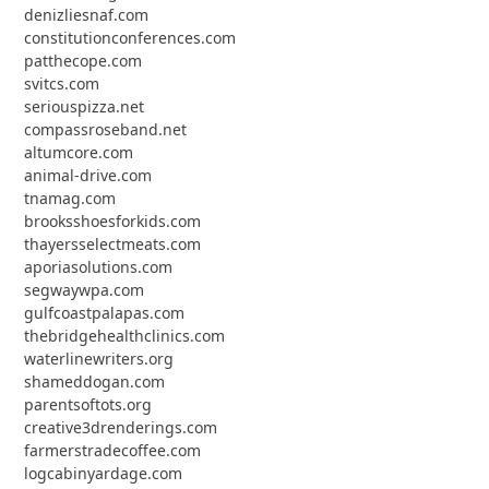
denizliesnaf.com
constitutionconferences.com
patthecope.com
svitcs.com
seriouspizza.net
compassroseband.net
altumcore.com
animal-drive.com
tnamag.com
brooksshoesforkids.com
thayersselectmeats.com
aporiasolutions.com
segwaywpa.com
gulfcoastpalapas.com
thebridgehealthclinics.com
waterlinewriters.org
shameddogan.com
parentsoftots.org
creative3drenderings.com
farmerstradecoffee.com
logcabinyardage.com