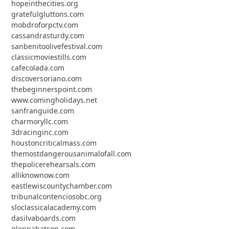
hopeinthecities.org
gratefulgluttons.com
mobdroforpctv.com
cassandrasturdy.com
sanbenitoolivefestival.com
classicmoviestills.com
cafecolada.com
discoversoriano.com
thebeginnerspoint.com
www.comingholidays.net
sanfranguide.com
charmoryllc.com
3dracinginc.com
houstoncriticalmass.com
themostdangerousanimalofall.com
thepolicerehearsals.com
alliknownow.com
eastlewiscountychamber.com
tribunalcontenciosobc.org
sloclassicalacademy.com
dasilvaboards.com
glennabatson.com