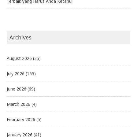
Terbaik yang Harus Anda Ketahui
Archives
August 2026
(25)
July 2026
(155)
June 2026
(69)
March 2026
(4)
February 2026
(5)
January 2026
(41)