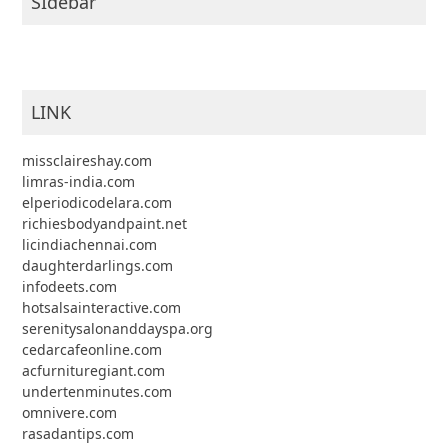
SIdebar
LINK
missclaireshay.com
limras-india.com
elperiodicodelara.com
richiesbodyandpaint.net
licindiachennai.com
daughterdarlings.com
infodeets.com
hotsalsainteractive.com
serenitysalonanddayspa.org
cedarcafeonline.com
acfurnituregiant.com
undertenminutes.com
omnivere.com
rasadantips.com