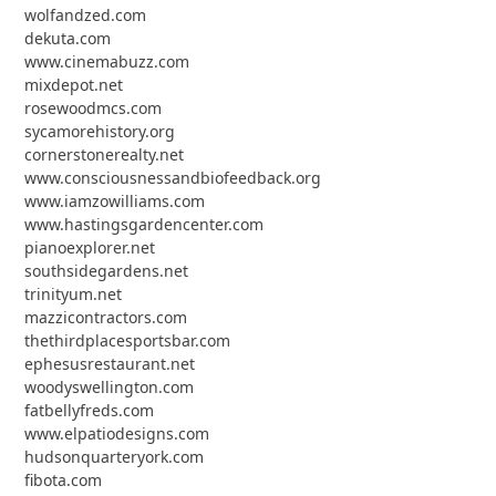
wolfandzed.com
dekuta.com
www.cinemabuzz.com
mixdepot.net
rosewoodmcs.com
sycamorehistory.org
cornerstonerealty.net
www.consciousnessandbiofeedback.org
www.iamzowilliams.com
www.hastingsgardencenter.com
pianoexplorer.net
southsidegardens.net
trinityum.net
mazzicontractors.com
thethirdplacesportsbar.com
ephesusrestaurant.net
woodyswellington.com
fatbellyfreds.com
www.elpatiodesigns.com
hudsonquarteryork.com
fibota.com