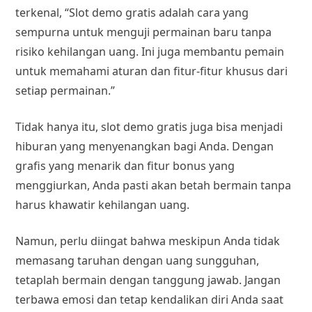
terkenal, “Slot demo gratis adalah cara yang
sempurna untuk menguji permainan baru tanpa
risiko kehilangan uang. Ini juga membantu pemain
untuk memahami aturan dan fitur-fitur khusus dari
setiap permainan.”
Tidak hanya itu, slot demo gratis juga bisa menjadi
hiburan yang menyenangkan bagi Anda. Dengan
grafis yang menarik dan fitur bonus yang
menggiurkan, Anda pasti akan betah bermain tanpa
harus khawatir kehilangan uang.
Namun, perlu diingat bahwa meskipun Anda tidak
memasang taruhan dengan uang sungguhan,
tetaplah bermain dengan tanggung jawab. Jangan
terbawa emosi dan tetap kendalikan diri Anda saat