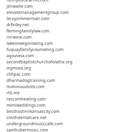
jenwaite.com
elevatemanagementgroup.com
leroyzimmerman.com
drfinley.net
flemingfamilylaw.com
rnrwine.com
lakeoswegorowing.com
fuquayfamilycounseling.com
agouveia.com
secondbaptistchurchofolathe.org
mymseo.org
chhpac.com
dharmadogtraining.com
motionaudiotx.com
rttl.me
rescomheating.com
mimiweddings.com
besthostinnkansascity.com
smithdentalcare.net
undergroundmusiccafe.com
samhubermusic.com