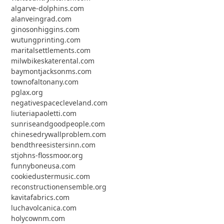
algarve-dolphins.com
alanveingrad.com
ginosonhiggins.com
wutungprinting.com
maritalsettlements.com
milwbikeskaterental.com
baymontjacksonms.com
townofaltonany.com
pglax.org
negativespacecleveland.com
liuteriapaoletti.com
sunriseandgoodpeople.com
chinesedrywallproblem.com
bendthreesistersinn.com
stjohns-flossmoor.org
funnyboneusa.com
cookiedustermusic.com
reconstructionensemble.org
kavitafabrics.com
luchavolcanica.com
holycownm.com