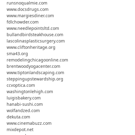
runsnoqualmie.com
www.docsdrugs.com
www.margiesdiner.com
fdlchowder.com
www.needlepointsltd.com
bullandbirdsteakhouse.com
lascolinasplasticsurgery.com
www.cliftonheritage.org
sma43.org
remodelingchicagoonline.com
brentwoodyogacenter.com
www.tiptonlandscaping.com
steppingupstewardship.org
ccvoptica.com
washingtonlehigh.com
luigisbakery.com
hanabi-sushi.com
wolfandzed.com
dekuta.com
www.cinemabuzz.com
mixdepot.net