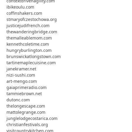
contextdrivenagility.com
ibikeoulu.com
coffinshakers.com
stmaryofczestochowa.org
justicejudifrench.com
thewanderingbridge.com
themalleablemom.com
kennethcoletime.com
hungryburlington.com
brunswickatlongstown.com
tartinemaplecuisine.com
janekramer.net
nizi-sushi.com
art-mengo.com
gaiaprimeradio.com
tammiebrown.net
dutonc.com
thelongescape.com
mattolegrange.com
junglelodgecostarica.com
christianfestivals.org
visitcountrykitchen.com