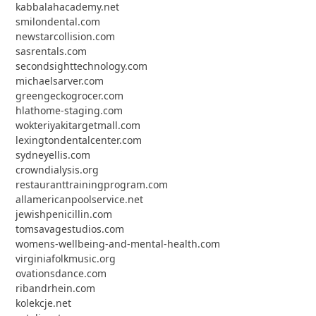
kabbalahacademy.net
smilondental.com
newstarcollision.com
sasrentals.com
secondsighttechnology.com
michaelsarver.com
greengeckogrocer.com
hlathome-staging.com
wokteriyakitargetmall.com
lexingtondentalcenter.com
sydneyellis.com
crowndialysis.org
restauranttrainingprogram.com
allamericanpoolservice.net
jewishpenicillin.com
tomsavagestudios.com
womens-wellbeing-and-mental-health.com
virginiafolkmusic.org
ovationsdance.com
ribandrhein.com
kolekcje.net