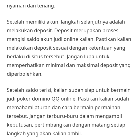
nyaman dan tenang.
Setelah memiliki akun, langkah selanjutnya adalah
melakukan deposit. Deposit merupakan proses
mengisi saldo akun judi online kalian. Pastikan kalian
melakukan deposit sesuai dengan ketentuan yang
berlaku di situs tersebut. Jangan lupa untuk
memperhatikan minimal dan maksimal deposit yang
diperbolehkan.
Setelah saldo terisi, kalian sudah siap untuk bermain
judi poker domino QQ online. Pastikan kalian sudah
memahami aturan dan cara bermain permainan
tersebut. Jangan terburu-buru dalam mengambil
keputusan, pertimbangkan dengan matang setiap
langkah yang akan kalian ambil.