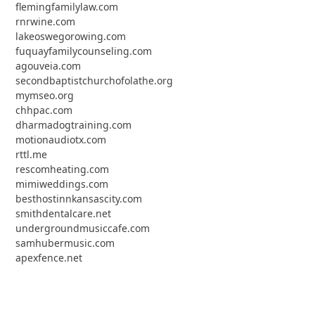
flemingfamilylaw.com
rnrwine.com
lakeoswegorowing.com
fuquayfamilycounseling.com
agouveia.com
secondbaptistchurchofolathe.org
mymseo.org
chhpac.com
dharmadogtraining.com
motionaudiotx.com
rttl.me
rescomheating.com
mimiweddings.com
besthostinnkansascity.com
smithdentalcare.net
undergroundmusiccafe.com
samhubermusic.com
apexfence.net