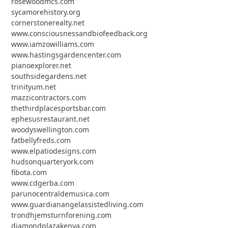
rosewoodmcs.com
sycamorehistory.org
cornerstonerealty.net
www.consciousnessandbiofeedback.org
www.iamzowilliams.com
www.hastingsgardencenter.com
pianoexplorer.net
southsidegardens.net
trinityum.net
mazzicontractors.com
thethirdplacesportsbar.com
ephesusrestaurant.net
woodyswellington.com
fatbellyfreds.com
www.elpatiodesigns.com
hudsonquarteryork.com
fibota.com
www.cdgerba.com
parunocentraldemusica.com
www.guardianangelassistedliving.com
trondhjemsturnforening.com
diamondplazakenya.com