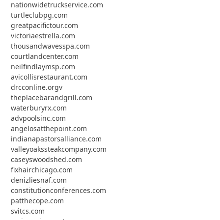
nationwidetruckservice.com
turtleclubpg.com
greatpacifictour.com
victoriaestrella.com
thousandwavesspa.com
courtlandcenter.com
neilfindlaymsp.com
avicollisrestaurant.com
drcconline.org
v
theplacebarandgrill.com
waterburyrx.com
advpoolsinc.com
angelosatthepoint.com
indianapastorsalliance.com
valleyoakssteakcompany.com
caseyswoodshed.com
fixhairchicago.com
denizliesnaf.com
constitutionconferences.com
patthecope.com
svitcs.com