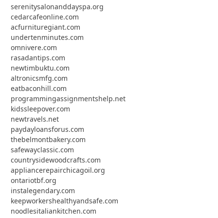
serenitysalonanddayspa.org
cedarcafeonline.com
acfurnituregiant.com
undertenminutes.com
omnivere.com
rasadantips.com
newtimbuktu.com
altronicsmfg.com
eatbaconhill.com
programmingassignmentshelp.net
kidssleepover.com
newtravels.net
paydayloansforus.com
thebelmontbakery.com
safewayclassic.com
countrysidewoodcrafts.com
appliancerepairchicagoil.org
ontariotbf.org
instalegendary.com
keepworkershealthyandsafe.com
noodlesitaliankitchen.com