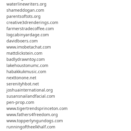
waterlinewriters.org
shameddogan.com
parentsoftots.org
creative3drenderings.com
farmerstradecoffee.com
logcabinyardage.com
davidboers.com
www.imobetachat.com
mattdickstein.com
badlydrawntoy.com
lakehoustonumc.com
habakkukmusic.com
nexttonone.net
serenityhbot.net
joshuainternational.org
susansnailandfacial.com
pen-prop.com
www.tigertrendsprinceton.com
www.fathers4freedom.org
www.topperlyngundogs.com
runningoftheelkhalf.com