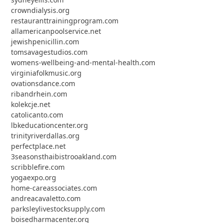
crowndialysis.org
restauranttrainingprogram.com
allamericanpoolservice.net
jewishpenicillin.com
tomsavagestudios.com
womens-wellbeing-and-mental-health.com
virginiafolkmusic.org
ovationsdance.com
ribandrhein.com
kolekcje.net
catolicanto.com
lbkeducationcenter.org
trinityriverdallas.org
perfectplace.net
3seasonsthaibistrooakland.com
scribblefire.com
yogaexpo.org
home-careassociates.com
andreacavaletto.com
parksleylivestocksupply.com
boisedharmacenter.org