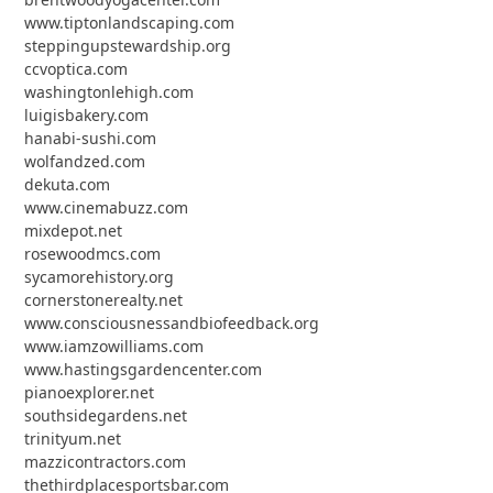
www.tiptonlandscaping.com
steppingupstewardship.org
ccvoptica.com
washingtonlehigh.com
luigisbakery.com
hanabi-sushi.com
wolfandzed.com
dekuta.com
www.cinemabuzz.com
mixdepot.net
rosewoodmcs.com
sycamorehistory.org
cornerstonerealty.net
www.consciousnessandbiofeedback.org
www.iamzowilliams.com
www.hastingsgardencenter.com
pianoexplorer.net
southsidegardens.net
trinityum.net
mazzicontractors.com
thethirdplacesportsbar.com