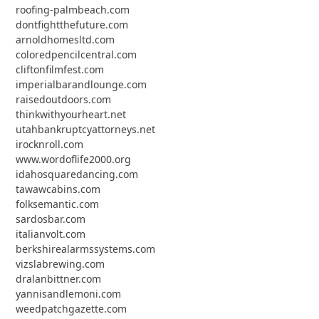
roofing-palmbeach.com
dontfightthefuture.com
arnoldhomesltd.com
coloredpencilcentral.com
cliftonfilmfest.com
imperialbarandlounge.com
raisedoutdoors.com
thinkwithyourheart.net
utahbankruptcyattorneys.net
irocknroll.com
www.wordoflife2000.org
idahosquaredancing.com
tawawcabins.com
folksemantic.com
sardosbar.com
italianvolt.com
berkshirealarmssystems.com
vizslabrewing.com
dralanbittner.com
yannisandlemoni.com
weedpatchgazette.com