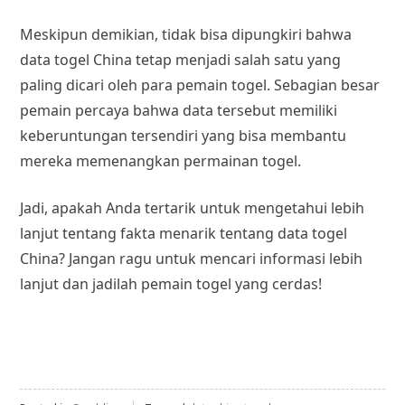
Meskipun demikian, tidak bisa dipungkiri bahwa
data togel China tetap menjadi salah satu yang
paling dicari oleh para pemain togel. Sebagian besar
pemain percaya bahwa data tersebut memiliki
keberuntungan tersendiri yang bisa membantu
mereka memenangkan permainan togel.
Jadi, apakah Anda tertarik untuk mengetahui lebih
lanjut tentang fakta menarik tentang data togel
China? Jangan ragu untuk mencari informasi lebih
lanjut dan jadilah pemain togel yang cerdas!