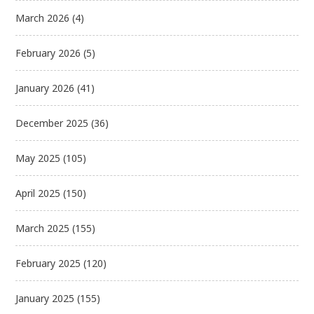
March 2026
(4)
February 2026
(5)
January 2026
(41)
December 2025
(36)
May 2025
(105)
April 2025
(150)
March 2025
(155)
February 2025
(120)
January 2025
(155)