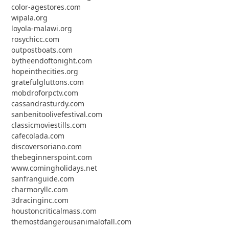
color-agestores.com
wipala.org
loyola-malawi.org
rosychicc.com
outpostboats.com
bytheendoftonight.com
hopeinthecities.org
gratefulgluttons.com
mobdroforpctv.com
cassandrasturdy.com
sanbenitoolivefestival.com
classicmoviestills.com
cafecolada.com
discoversoriano.com
thebeginnerspoint.com
www.comingholidays.net
sanfranguide.com
charmoryllc.com
3dracinginc.com
houstoncriticalmass.com
themostdangerousanimalofall.com