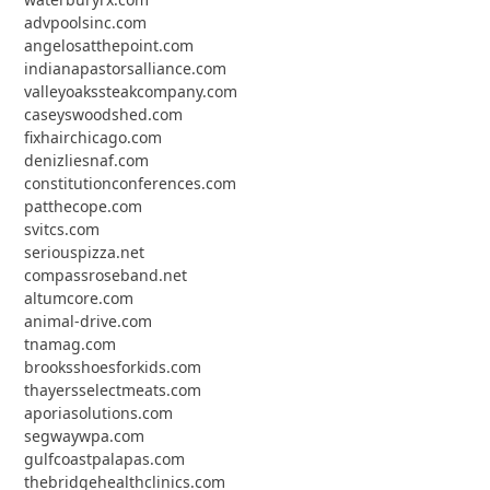
advpoolsinc.com
angelosatthepoint.com
indianapastorsalliance.com
valleyoakssteakcompany.com
caseyswoodshed.com
fixhairchicago.com
denizliesnaf.com
constitutionconferences.com
patthecope.com
svitcs.com
seriouspizza.net
compassroseband.net
altumcore.com
animal-drive.com
tnamag.com
brooksshoesforkids.com
thayersselectmeats.com
aporiasolutions.com
segwaywpa.com
gulfcoastpalapas.com
thebridgehealthclinics.com