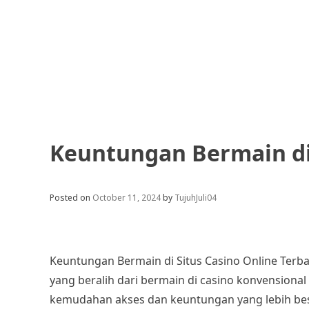
Skip
to
content
Keuntungan Bermain di 
Posted on
October 11, 2024
by
TujuhJuli04
Keuntungan Bermain di Situs Casino Online Terbai
yang beralih dari bermain di casino konvensional
kemudahan akses dan keuntungan yang lebih bes