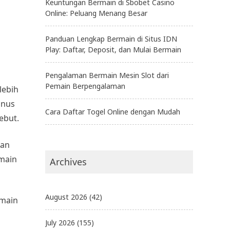
Keuntungan Bermain di Sbobet Casino
Online: Peluang Menang Besar
Panduan Lengkap Bermain di Situs IDN
Play: Daftar, Deposit, dan Mulai Bermain
Pengalaman Bermain Mesin Slot dari
Pemain Berpengalaman
lebih
onus
Cara Daftar Togel Online dengan Mudah
ebut.
nan
emain
Archives
August 2026
(42)
emain
July 2026
(155)