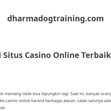
dharmadogtraining.com
Situs Casino Online Terbaik
k memang tidak bisa dipungkiri lagi. Saat ini, banyak oran
 ke casino online karena berbagai alasan, salah satunya ada
ar.