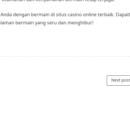
Anda dengan bermain di situs casino online terbaik. Dapa
alaman bermain yang seru dan menghibur!
Next pos