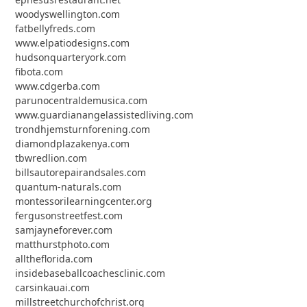
woodyswellington.com
fatbellyfreds.com
www.elpatiodesigns.com
hudsonquarteryork.com
fibota.com
www.cdgerba.com
parunocentraldemusica.com
www.guardianangelassistedliving.com
trondhjemsturnforening.com
diamondplazakenya.com
tbwredlion.com
billsautorepairandsales.com
quantum-naturals.com
montessorilearningcenter.org
fergusonstreetfest.com
samjayneforever.com
matthurstphoto.com
alltheflorida.com
insidebaseballcoachesclinic.com
carsinkauai.com
millstreetchurchofchrist.org