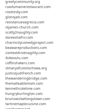
greelycommunity.org
ruedumainerestaurant.com
rosetzsky.com
glonojad.com
revistanuevagrecia.com
stjames-church.com
scotty2naughty.com
doreeshafrir.com
charmcitycomedyproject.com
beawareproductions.com
contextdrivenagility.com
ibikeoulu.com
coffinshakers.com
stmaryofczestochowa.org
justicejudifrench.com
thewanderingbridge.com
themalleablemom.com
kennethcoletime.com
hungryburlington.com
brunswickatlongstown.com
tartinemaplecuisine.com
janekramer.net