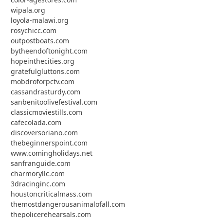
wipala.org
loyola-malawi.org
rosychicc.com
outpostboats.com
bytheendoftonight.com
hopeinthecities.org
gratefulgluttons.com
mobdroforpctv.com
cassandrasturdy.com
sanbenitoolivefestival.com
classicmoviestills.com
cafecolada.com
discoversoriano.com
thebeginnerspoint.com
www.comingholidays.net
sanfranguide.com
charmoryllc.com
3dracinginc.com
houstoncriticalmass.com
themostdangerousanimalofall.com
thepolicerehearsals.com