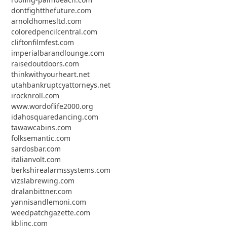
dontfightthefuture.com
arnoldhomesltd.com
coloredpencilcentral.com
cliftonfilmfest.com
imperialbarandlounge.com
raisedoutdoors.com
thinkwithyourheart.net
utahbankruptcyattorneys.net
irocknroll.com
www.wordoflife2000.org
idahosquaredancing.com
tawawcabins.com
folksemantic.com
sardosbar.com
italianvolt.com
berkshirealarmssystems.com
vizslabrewing.com
dralanbittner.com
yannisandlemoni.com
weedpatchgazette.com
kblinc.com