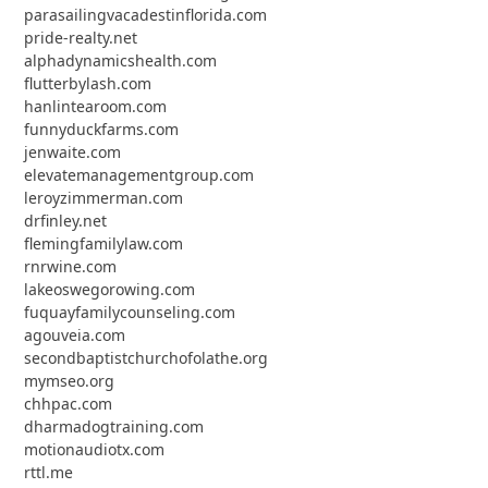
parasailingvacadestinflorida.com
pride-realty.net
alphadynamicshealth.com
flutterbylash.com
hanlintearoom.com
funnyduckfarms.com
jenwaite.com
elevatemanagementgroup.com
leroyzimmerman.com
drfinley.net
flemingfamilylaw.com
rnrwine.com
lakeoswegorowing.com
fuquayfamilycounseling.com
agouveia.com
secondbaptistchurchofolathe.org
mymseo.org
chhpac.com
dharmadogtraining.com
motionaudiotx.com
rttl.me