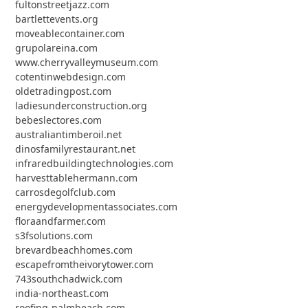
fultonstreetjazz.com
bartlettevents.org
moveablecontainer.com
grupolareina.com
www.cherryvalleymuseum.com
cotentinwebdesign.com
oldetradingpost.com
ladiesunderconstruction.org
bebeslectores.com
australiantimberoil.net
dinosfamilyrestaurant.net
infraredbuildingtechnologies.com
harvesttablehermann.com
carrosdegolfclub.com
energydevelopmentassociates.com
floraandfarmer.com
s3fsolutions.com
brevardbeachhomes.com
escapefromtheivorytower.com
743southchadwick.com
india-northeast.com
roofing-palmbeach.com