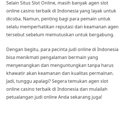
Selain Situs Slot Online, masih banyak agen slot
online casino terbaik di Indonesia yang layak untuk
dicoba. Namun, penting bagi para pemain untuk
selalu memperhatikan reputasi dan keamanan agen
tersebut sebelum memutuskan untuk bergabung.
Dengan begitu, para pecinta judi online di Indonesia
bisa menikmati pengalaman bermain yang
menyenangkan dan menguntungkan tanpa harus
khawatir akan keamanan dan kualitas permainan.
Jadi, tunggu apalagi? Segera temukan agen slot
online casino terbaik di Indonesia dan mulailah
petualangan judi online Anda sekarang juga!