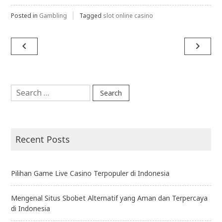
Posted in
Gambling
Tagged
slot online casino
Post
navigate_before
navigate_next
navigation
Search
for:
Recent Posts
Pilihan Game Live Casino Terpopuler di Indonesia
Mengenal Situs Sbobet Alternatif yang Aman dan Terpercaya
di Indonesia