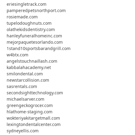
eriesingletrack.com
pamperedpetsnorthport.com
rosiemade.com
tupelodoughnuts.com
olathekidsdentistry.com
hanleyfuneralhomeinc.com
mejorpaquetesorlando.com
1stand10sportsbarandgrill.com
w4btx.com
angelstouchnaillash.com
kabbalahacademy.net
smilondental.com
newstarcollision.com
sasrentals.com
secondsighttechnology.com
michaelsarver.com
greengeckogrocer.com
hlathome-staging.com
wokteriyakitargetmall.com
lexingtondentalcenter.com
sydneyellis.com