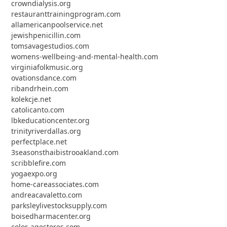
crowndialysis.org
restauranttrainingprogram.com
allamericanpoolservice.net
jewishpenicillin.com
tomsavagestudios.com
womens-wellbeing-and-mental-health.com
virginiafolkmusic.org
ovationsdance.com
ribandrhein.com
kolekcje.net
catolicanto.com
lbkeducationcenter.org
trinityriverdallas.org
perfectplace.net
3seasonsthaibistrooakland.com
scribblefire.com
yogaexpo.org
home-careassociates.com
andreacavaletto.com
parksleylivestocksupply.com
boisedharmacenter.org
color-agestores.com