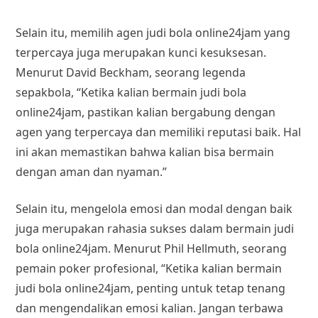
Selain itu, memilih agen judi bola online24jam yang
terpercaya juga merupakan kunci kesuksesan.
Menurut David Beckham, seorang legenda
sepakbola, “Ketika kalian bermain judi bola
online24jam, pastikan kalian bergabung dengan
agen yang terpercaya dan memiliki reputasi baik. Hal
ini akan memastikan bahwa kalian bisa bermain
dengan aman dan nyaman.”
Selain itu, mengelola emosi dan modal dengan baik
juga merupakan rahasia sukses dalam bermain judi
bola online24jam. Menurut Phil Hellmuth, seorang
pemain poker profesional, “Ketika kalian bermain
judi bola online24jam, penting untuk tetap tenang
dan mengendalikan emosi kalian. Jangan terbawa