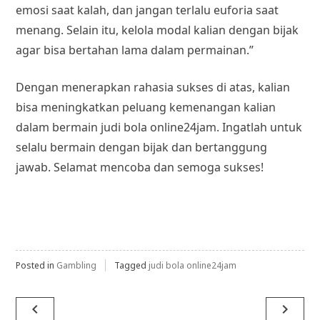
emosi saat kalah, dan jangan terlalu euforia saat
menang. Selain itu, kelola modal kalian dengan bijak
agar bisa bertahan lama dalam permainan.”
Dengan menerapkan rahasia sukses di atas, kalian
bisa meningkatkan peluang kemenangan kalian
dalam bermain judi bola online24jam. Ingatlah untuk
selalu bermain dengan bijak dan bertanggung
jawab. Selamat mencoba dan semoga sukses!
Posted in
Gambling
Tagged
judi bola online24jam
Post
navigate_before
navigate_next