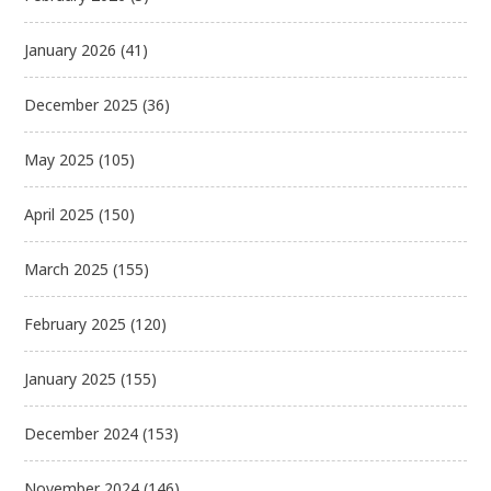
January 2026
(41)
December 2025
(36)
May 2025
(105)
April 2025
(150)
March 2025
(155)
February 2025
(120)
January 2025
(155)
December 2024
(153)
November 2024
(146)