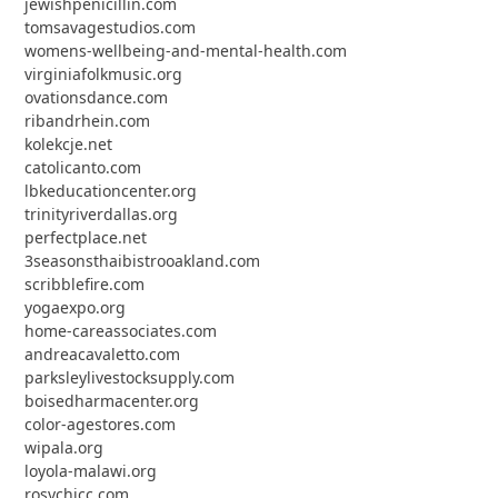
jewishpenicillin.com
tomsavagestudios.com
womens-wellbeing-and-mental-health.com
virginiafolkmusic.org
ovationsdance.com
ribandrhein.com
kolekcje.net
catolicanto.com
lbkeducationcenter.org
trinityriverdallas.org
perfectplace.net
3seasonsthaibistrooakland.com
scribblefire.com
yogaexpo.org
home-careassociates.com
andreacavaletto.com
parksleylivestocksupply.com
boisedharmacenter.org
color-agestores.com
wipala.org
loyola-malawi.org
rosychicc.com