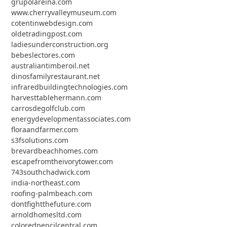
grupolareina.com
www.cherryvalleymuseum.com
cotentinwebdesign.com
oldetradingpost.com
ladiesunderconstruction.org
bebeslectores.com
australiantimberoil.net
dinosfamilyrestaurant.net
infraredbuildingtechnologies.com
harvesttablehermann.com
carrosdegolfclub.com
energydevelopmentassociates.com
floraandfarmer.com
s3fsolutions.com
brevardbeachhomes.com
escapefromtheivorytower.com
743southchadwick.com
india-northeast.com
roofing-palmbeach.com
dontfightthefuture.com
arnoldhomesltd.com
coloredpencilcentral.com