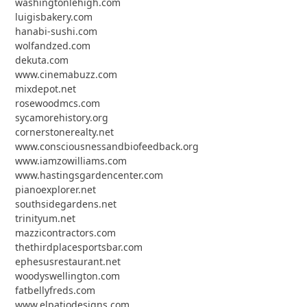
washingtonlehigh.com
luigisbakery.com
hanabi-sushi.com
wolfandzed.com
dekuta.com
www.cinemabuzz.com
mixdepot.net
rosewoodmcs.com
sycamorehistory.org
cornerstonerealty.net
www.consciousnessandbiofeedback.org
www.iamzowilliams.com
www.hastingsgardencenter.com
pianoexplorer.net
southsidegardens.net
trinityum.net
mazzicontractors.com
thethirdplacesportsbar.com
ephesusrestaurant.net
woodyswellington.com
fatbellyfreds.com
www.elpatiodesigns.com