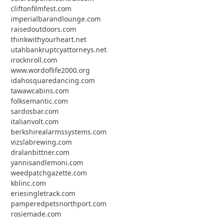
cliftonfilmfest.com
imperialbarandlounge.com
raisedoutdoors.com
thinkwithyourheart.net
utahbankruptcyattorneys.net
irocknroll.com
www.wordoflife2000.org
idahosquaredancing.com
tawawcabins.com
folksemantic.com
sardosbar.com
italianvolt.com
berkshirealarmssystems.com
vizslabrewing.com
dralanbittner.com
yannisandlemoni.com
weedpatchgazette.com
kblinc.com
eriesingletrack.com
pamperedpetsnorthport.com
rosiemade.com