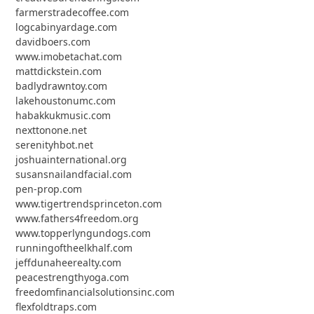
farmerstradecoffee.com
logcabinyardage.com
davidboers.com
www.imobetachat.com
mattdickstein.com
badlydrawntoy.com
lakehoustonumc.com
habakkukmusic.com
nexttonone.net
serenityhbot.net
joshuainternational.org
susansnailandfacial.com
pen-prop.com
www.tigertrendsprinceton.com
www.fathers4freedom.org
www.topperlyngundogs.com
runningoftheelkhalf.com
jeffdunaheerealty.com
peacestrengthyoga.com
freedomfinancialsolutionsinc.com
flexfoldtraps.com