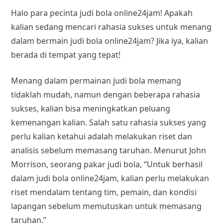
Halo para pecinta judi bola online24jam! Apakah
kalian sedang mencari rahasia sukses untuk menang
dalam bermain judi bola online24jam? Jika iya, kalian
berada di tempat yang tepat!
Menang dalam permainan judi bola memang
tidaklah mudah, namun dengan beberapa rahasia
sukses, kalian bisa meningkatkan peluang
kemenangan kalian. Salah satu rahasia sukses yang
perlu kalian ketahui adalah melakukan riset dan
analisis sebelum memasang taruhan. Menurut John
Morrison, seorang pakar judi bola, “Untuk berhasil
dalam judi bola online24jam, kalian perlu melakukan
riset mendalam tentang tim, pemain, dan kondisi
lapangan sebelum memutuskan untuk memasang
taruhan.”