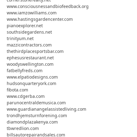
www.consciousnessandbiofeedback.org
www.iamzowilliams.com
www.hastingsgardencenter.com
pianoexplorer.net
southsidegardens.net
trinityum.net
mazzicontractors.com
thethirdplacesportsbar.com
ephesusrestaurant.net
woodyswellington.com
fatbellyfreds.com
www.elpatiodesigns.com
hudsonquarteryork.com
fibota.com
www.cdgerba.com
parunocentraldemusica.com
www.guardianangelassistedliving.com
trondhjemsturnforening.com
diamondplazakenya.com
tbwredlion.com
billsautorepairandsales.com