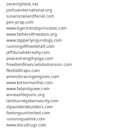
serenityhbot.net
joshuainternational.org
susansnailandfacial.com
pen-prop.com
www.tigertrendsprinceton.com
www.fathers4freedom.org
www.topperlyngundogs.com
runningoftheelkhalf.com
jeffdunaheerealty.com
peacestrengthyoga.com
freedomfinancialsolutionsinc.com
flexfoldtraps.com
amendsracingengines.com
www.kortormorthai.com
www.fatandqueer.com
anneashleyumc.org
landsurveyskansascity.com
stpauldeckbuilders.com
footingsunlimited.com
runsnoqualmie.com
www.docsdrugs.com