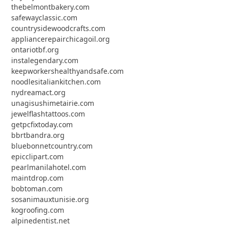
thebelmontbakery.com
safewayclassic.com
countrysidewoodcrafts.com
appliancerepairchicagoil.org
ontariotbf.org
instalegendary.com
keepworkershealthyandsafe.com
noodlesitaliankitchen.com
nydreamact.org
unagisushimetairie.com
jewelflashtattoos.com
getpcfixtoday.com
bbrtbandra.org
bluebonnetcountry.com
epicclipart.com
pearlmanilahotel.com
maintdrop.com
bobtoman.com
sosanimauxtunisie.org
kogroofing.com
alpinedentist.net