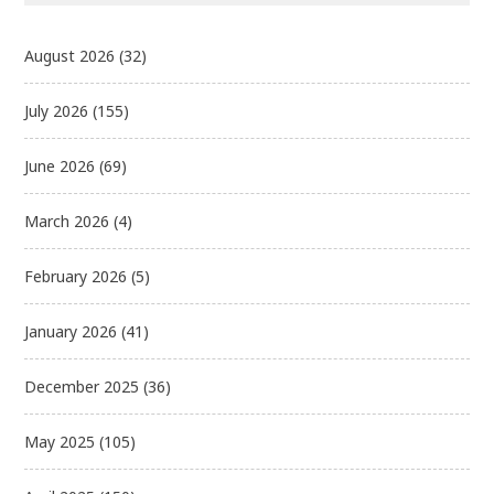
August 2026
(32)
July 2026
(155)
June 2026
(69)
March 2026
(4)
February 2026
(5)
January 2026
(41)
December 2025
(36)
May 2025
(105)