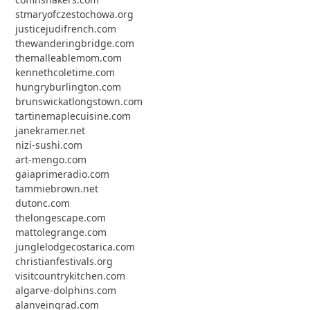
stmaryofczestochowa.org
justicejudifrench.com
thewanderingbridge.com
themalleablemom.com
kennethcoletime.com
hungryburlington.com
brunswickatlongstown.com
tartinemaplecuisine.com
janekramer.net
nizi-sushi.com
art-mengo.com
gaiaprimeradio.com
tammiebrown.net
dutonc.com
thelongescape.com
mattolegrange.com
junglelodgecostarica.com
christianfestivals.org
visitcountrykitchen.com
algarve-dolphins.com
alanveingrad.com