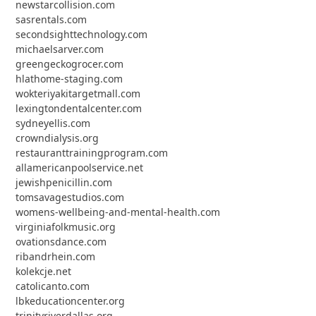
newstarcollision.com
sasrentals.com
secondsighttechnology.com
michaelsarver.com
greengeckogrocer.com
hlathome-staging.com
wokteriyakitargetmall.com
lexingtondentalcenter.com
sydneyellis.com
crowndialysis.org
restauranttrainingprogram.com
allamericanpoolservice.net
jewishpenicillin.com
tomsavagestudios.com
womens-wellbeing-and-mental-health.com
virginiafolkmusic.org
ovationsdance.com
ribandrhein.com
kolekcje.net
catolicanto.com
lbkeducationcenter.org
trinityriverdallas.org