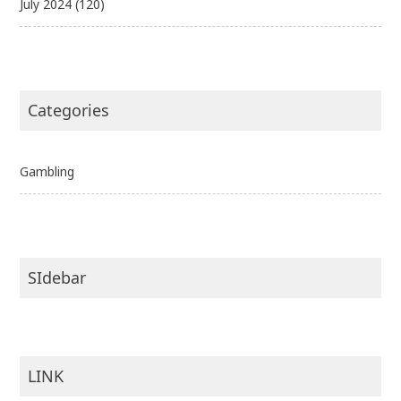
July 2024
(120)
Categories
Gambling
SIdebar
LINK