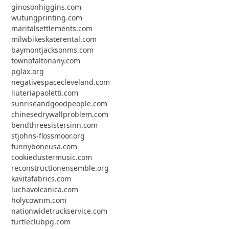
ginosonhiggins.com
wutungprinting.com
maritalsettlements.com
milwbikeskaterental.com
baymontjacksonms.com
townofaltonany.com
pglax.org
negativespacecleveland.com
liuteriapaoletti.com
sunriseandgoodpeople.com
chinesedrywallproblem.com
bendthreesistersinn.com
stjohns-flossmoor.org
funnyboneusa.com
cookiedustermusic.com
reconstructionensemble.org
kavitafabrics.com
luchavolcanica.com
holycownm.com
nationwidetruckservice.com
turtleclubpg.com