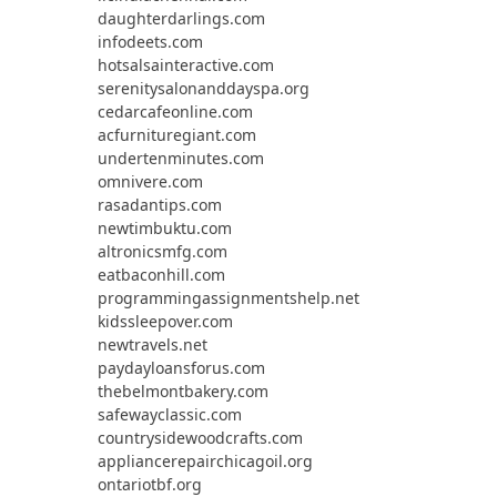
daughterdarlings.com
infodeets.com
hotsalsainteractive.com
serenitysalonanddayspa.org
cedarcafeonline.com
acfurnituregiant.com
undertenminutes.com
omnivere.com
rasadantips.com
newtimbuktu.com
altronicsmfg.com
eatbaconhill.com
programmingassignmentshelp.net
kidssleepover.com
newtravels.net
paydayloansforus.com
thebelmontbakery.com
safewayclassic.com
countrysidewoodcrafts.com
appliancerepairchicagoil.org
ontariotbf.org