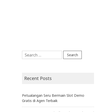
Search
for:
Recent Posts
Petualangan Seru Bermain Slot Demo
Gratis di Agen Terbaik