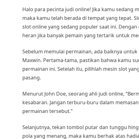
Halo para pecinta judi online! Jika kamu sedan
maka kamu telah berada di tempat yang tepat. 
slot online yang sedang populer saat ini. Dengan 
heran jika banyak pemain yang tertarik untuk me
Sebelum memulai permainan, ada baiknya untuk
Maxwin. Pertama-tama, pastikan bahwa kamu suda
permainan ini. Setelah itu, pilihlah mesin slot 
pasang.
Menurut John Doe, seorang ahli judi online, “B
kesabaran. Jangan terburu-buru dalam memasang
permainan tersebut.”
Selanjutnya, tekan tombol putar dan tunggu hin
pola yang menang, maka kamu berhak atas hadiah 