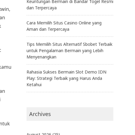
Keuntungan Bermain di Bandar Togel Resmi
dan Terpercaya
xwin,
nan
Cara Memilih Situs Casino Online yang
k
Aman dan Terpercaya
Tips Memilih Situs Alternatif Sbobet Terbaik
c
untuk Pengalaman Bermain yang Lebih
Menyenangkan
 kamu
Rahasia Sukses Bermain Slot Demo IDN
Play: Strategi Terbaik yang Harus Anda
Ketahui
dan
i
Archives
entuk
August 2026
(25)