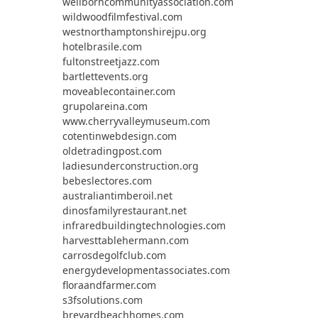
wellborncommunityassociation.com
wildwoodfilmfestival.com
westnorthamptonshirejpu.org
hotelbrasile.com
fultonstreetjazz.com
bartlettevents.org
moveablecontainer.com
grupolareina.com
www.cherryvalleymuseum.com
cotentinwebdesign.com
oldetradingpost.com
ladiesunderconstruction.org
bebeslectores.com
australiantimberoil.net
dinosfamilyrestaurant.net
infraredbuildingtechnologies.com
harvesttablehermann.com
carrosdegolfclub.com
energydevelopmentassociates.com
floraandfarmer.com
s3fsolutions.com
brevardbeachhomes.com