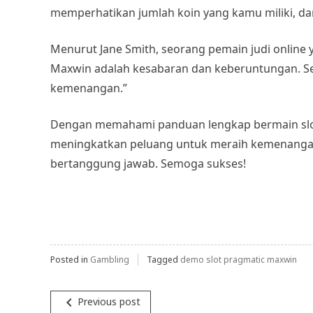
memperhatikan jumlah koin yang kamu miliki, dan
Menurut Jane Smith, seorang pemain judi online
Maxwin adalah kesabaran dan keberuntungan. Sela
kemenangan.”
Dengan memahami panduan lengkap bermain slo
meningkatkan peluang untuk meraih kemenangan.
bertanggung jawab. Semoga sukses!
Posted in
Gambling
Tagged
demo slot pragmatic maxwin
Post
navigate_before
Previous post