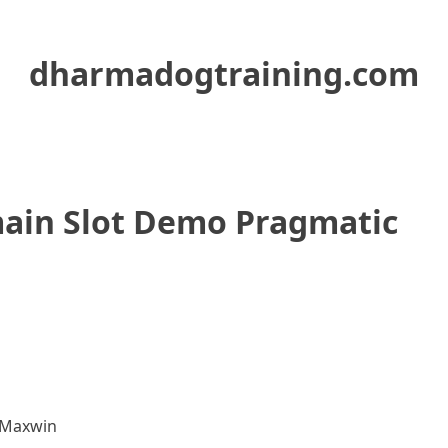
dharmadogtraining.com
ain Slot Demo Pragmatic
 Maxwin