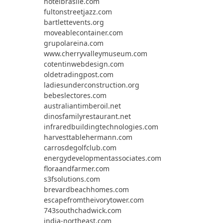
hotelbrasile.com
fultonstreetjazz.com
bartlettevents.org
moveablecontainer.com
grupolareina.com
www.cherryvalleymuseum.com
cotentinwebdesign.com
oldetradingpost.com
ladiesunderconstruction.org
bebeslectores.com
australiantimberoil.net
dinosfamilyrestaurant.net
infraredbuildingtechnologies.com
harvesttablehermann.com
carrosdegolfclub.com
energydevelopmentassociates.com
floraandfarmer.com
s3fsolutions.com
brevardbeachhomes.com
escapefromtheivorytower.com
743southchadwick.com
india-northeast.com