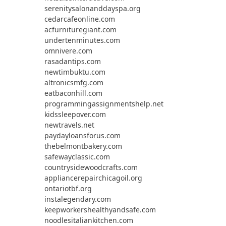
serenitysalonanddayspa.org
cedarcafeonline.com
acfurnituregiant.com
undertenminutes.com
omnivere.com
rasadantips.com
newtimbuktu.com
altronicsmfg.com
eatbaconhill.com
programmingassignmentshelp.net
kidssleepover.com
newtravels.net
paydayloansforus.com
thebelmontbakery.com
safewayclassic.com
countrysidewoodcrafts.com
appliancerepairchicagoil.org
ontariotbf.org
instalegendary.com
keepworkershealthyandsafe.com
noodlesitaliankitchen.com