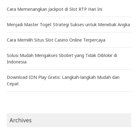
Cara Memenangkan Jackpot di Slot RTP Hari Ini
Menjadi Master Togel: Strategi Sukses untuk Menebak Angka
Cara Memilih Situs Slot Casino Online Terpercaya
Solusi Mudah Mengakses Sbobet yang Tidak Diblokir di
Indonesia
Download IDN Play Gratis: Langkah-langkah Mudah dan
Cepat
Archives