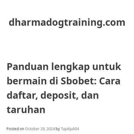
Skip
to
content
dharmadogtraining.com
Panduan lengkap untuk
bermain di Sbobet: Cara
daftar, deposit, dan
taruhan
Posted on
October 29, 2024
by
TujuhJuli04