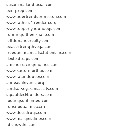
susansnailandfacial.com
pen-prop.com
www.tigertrendsprinceton.com
www.fathers4freedom.org
www.topperlyngundogs.com
runningoftheelkhalf.com
jeffdunaheerealty.com
peacestrengthyoga.com
freedomfinancialsolutionsinc.com
flexfoldtraps.com
amendsracingengines.com
www.kortormorthai.com
www.fatandqueer.com
anneashleyumc.org
landsurveyskansascity.com
stpauldeckbuilders.com
footingsunlimited.com
runsnoqualmie.com
www.docsdrugs.com
www.margiesdiner.com
fdlchowder.com