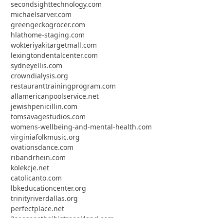
secondsighttechnology.com
michaelsarver.com
greengeckogrocer.com
hlathome-staging.com
wokteriyakitargetmall.com
lexingtondentalcenter.com
sydneyellis.com
crowndialysis.org
restauranttrainingprogram.com
allamericanpoolservice.net
jewishpenicillin.com
tomsavagestudios.com
womens-wellbeing-and-mental-health.com
virginiafolkmusic.org
ovationsdance.com
ribandrhein.com
kolekcje.net
catolicanto.com
lbkeducationcenter.org
trinityriverdallas.org
perfectplace.net