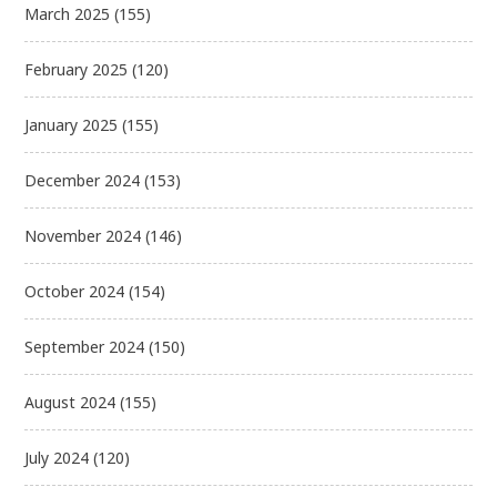
March 2025
(155)
February 2025
(120)
January 2025
(155)
December 2024
(153)
November 2024
(146)
October 2024
(154)
September 2024
(150)
August 2024
(155)
July 2024
(120)