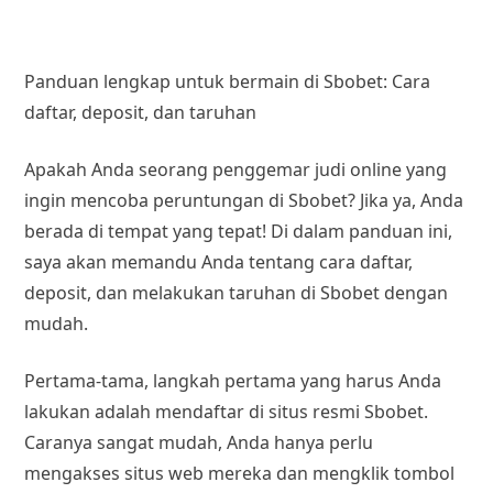
Panduan lengkap untuk bermain di Sbobet: Cara
daftar, deposit, dan taruhan
Apakah Anda seorang penggemar judi online yang
ingin mencoba peruntungan di Sbobet? Jika ya, Anda
berada di tempat yang tepat! Di dalam panduan ini,
saya akan memandu Anda tentang cara daftar,
deposit, dan melakukan taruhan di Sbobet dengan
mudah.
Pertama-tama, langkah pertama yang harus Anda
lakukan adalah mendaftar di situs resmi Sbobet.
Caranya sangat mudah, Anda hanya perlu
mengakses situs web mereka dan mengklik tombol