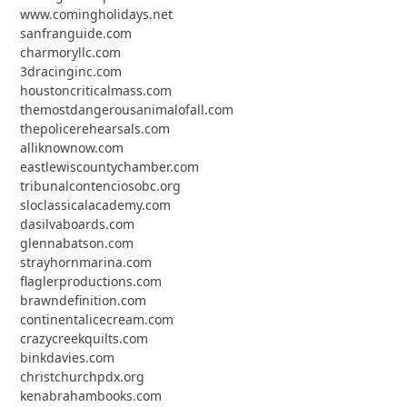
www.comingholidays.net
sanfranguide.com
charmoryllc.com
3dracinginc.com
houstoncriticalmass.com
themostdangerousanimalofall.com
thepolicerehearsals.com
alliknownow.com
eastlewiscountychamber.com
tribunalcontenciosobc.org
sloclassicalacademy.com
dasilvaboards.com
glennabatson.com
strayhornmarina.com
flaglerproductions.com
brawndefinition.com
continentalicecream.com
crazycreekquilts.com
binkdavies.com
christchurchpdx.org
kenabrahambooks.com