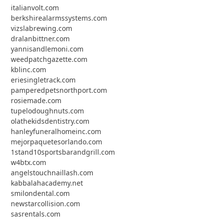
italianvolt.com
berkshirealarmssystems.com
vizslabrewing.com
dralanbittner.com
yannisandlemoni.com
weedpatchgazette.com
kblinc.com
eriesingletrack.com
pamperedpetsnorthport.com
rosiemade.com
tupelodoughnuts.com
olathekidsdentistry.com
hanleyfuneralhomeinc.com
mejorpaquetesorlando.com
1stand10sportsbarandgrill.com
w4btx.com
angelstouchnaillash.com
kabbalahacademy.net
smilondental.com
newstarcollision.com
sasrentals.com