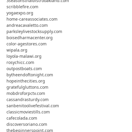
3seasonsthaibistrooakland.com
scribblefire.com
yogaexpo.org
home-careassociates.com
andreacavaletto.com
parksleylivestocksupply.com
boisedharmacenter.org
color-agestores.com
wipala.org
loyola-malawi.org
rosychicc.com
outpostboats.com
bytheendoftonight.com
hopeinthecities.org
gratefulgluttons.com
mobdroforpctv.com
cassandrasturdy.com
sanbenitoolivefestival.com
classicmoviestills.com
cafecolada.com
discoversoriano.com
thebeginnerspoint.com