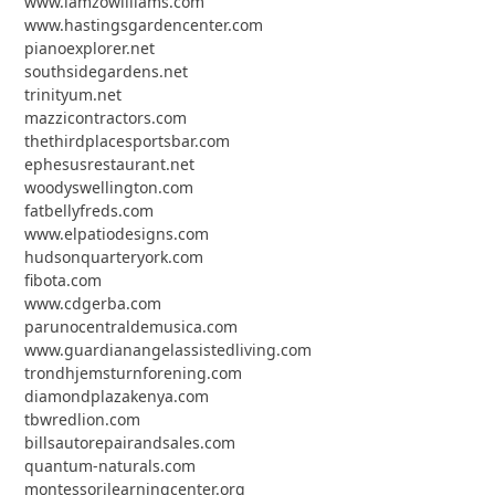
www.iamzowilliams.com
www.hastingsgardencenter.com
pianoexplorer.net
southsidegardens.net
trinityum.net
mazzicontractors.com
thethirdplacesportsbar.com
ephesusrestaurant.net
woodyswellington.com
fatbellyfreds.com
www.elpatiodesigns.com
hudsonquarteryork.com
fibota.com
www.cdgerba.com
parunocentraldemusica.com
www.guardianangelassistedliving.com
trondhjemsturnforening.com
diamondplazakenya.com
tbwredlion.com
billsautorepairandsales.com
quantum-naturals.com
montessorilearningcenter.org