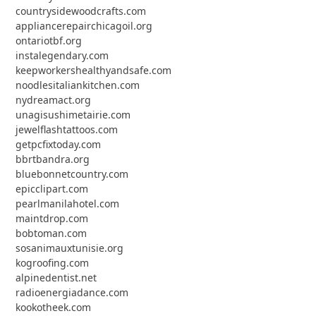
countrysidewoodcrafts.com
appliancerepairchicagoil.org
ontariotbf.org
instalegendary.com
keepworkershealthyandsafe.com
noodlesitaliankitchen.com
nydreamact.org
unagisushimetairie.com
jewelflashtattoos.com
getpcfixtoday.com
bbrtbandra.org
bluebonnetcountry.com
epicclipart.com
pearlmanilahotel.com
maintdrop.com
bobtoman.com
sosanimauxtunisie.org
kogroofing.com
alpinedentist.net
radioenergiadance.com
kookotheek.com