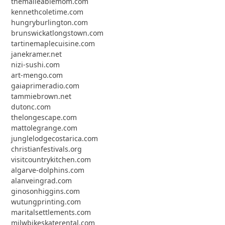
themalleablemom.com
kennethcoletime.com
hungryburlington.com
brunswickatlongstown.com
tartinemaplecuisine.com
janekramer.net
nizi-sushi.com
art-mengo.com
gaiaprimeradio.com
tammiebrown.net
dutonc.com
thelongescape.com
mattolegrange.com
junglelodgecostarica.com
christianfestivals.org
visitcountrykitchen.com
algarve-dolphins.com
alanveingrad.com
ginosonhiggins.com
wutungprinting.com
maritalsettlements.com
milwbikeskaterental.com