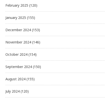
February 2025
(120)
January 2025
(155)
December 2024
(153)
November 2024
(146)
October 2024
(154)
September 2024
(150)
August 2024
(155)
July 2024
(120)