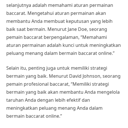
selanjutnya adalah memahami aturan permainan
baccarat. Mengetahui aturan permainan akan
membantu Anda membuat keputusan yang lebih
baik saat bermain. Menurut Jane Doe, seorang
pemain baccarat berpengalaman, “Memahami
aturan permainan adalah kunci untuk meningkatkan
peluang menang dalam bermain baccarat online.”
Selain itu, penting juga untuk memiliki strategi
bermain yang baik. Menurut David Johnson, seorang
pemain profesional baccarat, “Memiliki strategi
bermain yang baik akan membantu Anda mengelola
taruhan Anda dengan lebih efektif dan
meningkatkan peluang menang Anda dalam
bermain baccarat online.”