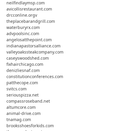
neilfindlaymsp.com
avicollisrestaurant.com
drcconline.org
v
theplacebarandgrill.com
waterburyrx.com
advpoolsinc.com
angelosatthepoint.com
indianapastorsalliance.com
valleyoakssteakcompany.com
caseyswoodshed.com
fixhairchicago.com
denizliesnaf.com
constitutionconferences.com
patthecope.com
svitcs.com
seriouspizza.net
compassroseband.net
altumcore.com
animal-drive.com
tnamag.com
brooksshoesforkids.com