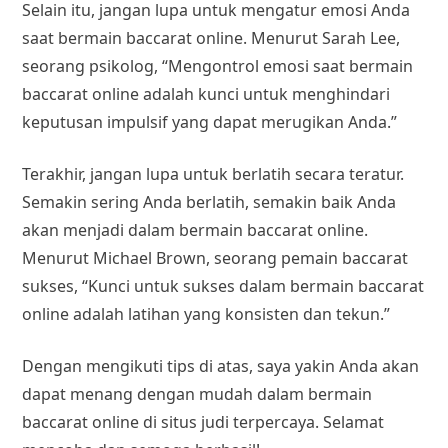
Selain itu, jangan lupa untuk mengatur emosi Anda
saat bermain baccarat online. Menurut Sarah Lee,
seorang psikolog, “Mengontrol emosi saat bermain
baccarat online adalah kunci untuk menghindari
keputusan impulsif yang dapat merugikan Anda.”
Terakhir, jangan lupa untuk berlatih secara teratur.
Semakin sering Anda berlatih, semakin baik Anda
akan menjadi dalam bermain baccarat online.
Menurut Michael Brown, seorang pemain baccarat
sukses, “Kunci untuk sukses dalam bermain baccarat
online adalah latihan yang konsisten dan tekun.”
Dengan mengikuti tips di atas, saya yakin Anda akan
dapat menang dengan mudah dalam bermain
baccarat online di situs judi terpercaya. Selamat