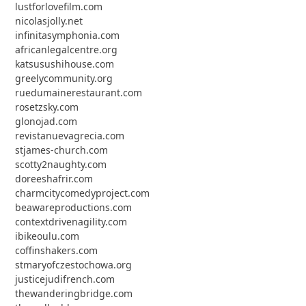
lustforlovefilm.com
nicolasjolly.net
infinitasymphonia.com
africanlegalcentre.org
katsusushihouse.com
greelycommunity.org
ruedumainerestaurant.com
rosetzsky.com
glonojad.com
revistanuevagrecia.com
stjames-church.com
scotty2naughty.com
doreeshafrir.com
charmcitycomedyproject.com
beawareproductions.com
contextdrivenagility.com
ibikeoulu.com
coffinshakers.com
stmaryofczestochowa.org
justicejudifrench.com
thewanderingbridge.com