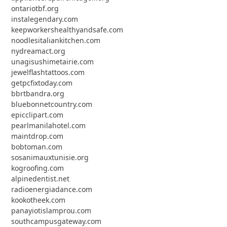
ontariotbf.org
instalegendary.com
keepworkershealthyandsafe.com
noodlesitaliankitchen.com
nydreamact.org
unagisushimetairie.com
jewelflashtattoos.com
getpcfixtoday.com
bbrtbandra.org
bluebonnetcountry.com
epicclipart.com
pearlmanilahotel.com
maintdrop.com
bobtoman.com
sosanimauxtunisie.org
kogroofing.com
alpinedentist.net
radioenergiadance.com
kookotheek.com
panayiotislamprou.com
southcampusgateway.com