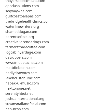
thayersselectmeats.com
aporiasolutions.com
segwaywpa.com
gulfcoastpalapas.com
thebridgehealthclinics.com
waterlinewriters.org
shameddogan.com
parentsoftots.org
creative3drenderings.com
farmerstradecoffee.com
logcabinyardage.com
davidboers.com
www.imobetachat.com
mattdickstein.com
badlydrawntoy.com
lakehoustonumc.com
habakkukmusic.com
nexttonone.net
serenityhbot.net
joshuainternational.org
susansnailandfacial.com
pen-prop.com