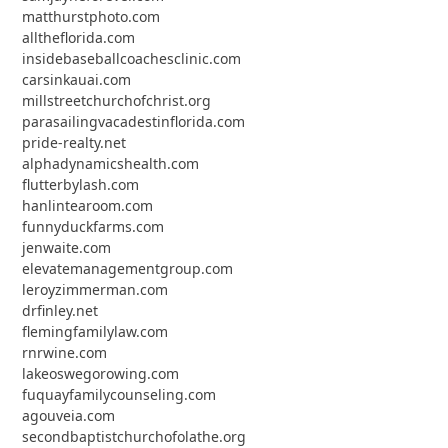
matthurstphoto.com
alltheflorida.com
insidebaseballcoachesclinic.com
carsinkauai.com
millstreetchurchofchrist.org
parasailingvacadestinflorida.com
pride-realty.net
alphadynamicshealth.com
flutterbylash.com
hanlintearoom.com
funnyduckfarms.com
jenwaite.com
elevatemanagementgroup.com
leroyzimmerman.com
drfinley.net
flemingfamilylaw.com
rnrwine.com
lakeoswegorowing.com
fuquayfamilycounseling.com
agouveia.com
secondbaptistchurchofolathe.org