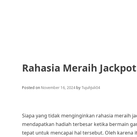
Skip
to
content
Rahasia Meraih Jackpot
Posted on
November 16, 2024
by
TujuhJuli04
Siapa yang tidak menginginkan rahasia meraih ja
mendapatkan hadiah terbesar ketika bermain gam
tepat untuk mencapai hal tersebut. Oleh karena i