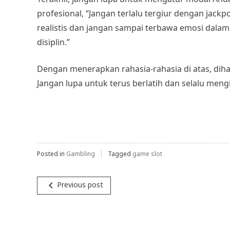
profesional, “Jangan terlalu tergiur dengan jackp
realistis dan jangan sampai terbawa emosi dalam
disiplin.”
Dengan menerapkan rahasia-rahasia di atas, diha
Jangan lupa untuk terus berlatih dan selalu men
Posted in
Gambling
Tagged
game slot
Post
navigate_before
Previous post
navigation