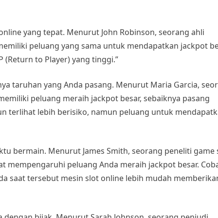
nline yang tepat. Menurut John Robinson, seorang ahli
 memiliki peluang yang sama untuk mendapatkan jackpot be
 (Return to Player) yang tinggi.”
rnya taruhan yang Anda pasang. Menurut Maria Garcia, seo
emiliki peluang meraih jackpot besar, sebaiknya pasang
n terlihat lebih berisiko, namun peluang untuk mendapat
ktu bermain. Menurut James Smith, seorang peneliti game 
pat mempengaruhi peluang Anda meraih jackpot besar. Cob
da saat tersebut mesin slot online lebih mudah memberika
a dengan bijak. Menurut Sarah Johnson, seorang penjudi