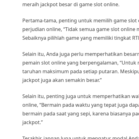
meraih jackpot besar di game slot online.
Pertama-tama, penting untuk memilih game slot o
perjudian online, “Tidak semua game slot online
Sebaiknya pilihlah game yang memiliki tingkat RTP
Selain itu, Anda juga perlu memperhatikan besa
pemain slot online yang berpengalaman, “Untuk m
taruhan maksimum pada setiap putaran. Meskipu
jackpot juga akan semakin besar.”
Selain itu, penting juga untuk memperhatikan wa
online, “Bermain pada waktu yang tepat juga da
bermain pada saat yang sepi, karena biasanya pa
jackpot.”
Terakhir, jangan lupa untuk mengatur modal And