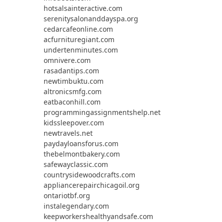
hotsalsainteractive.com
serenitysalonanddayspa.org
cedarcafeonline.com
acfurnituregiant.com
undertenminutes.com
omnivere.com
rasadantips.com
newtimbuktu.com
altronicsmfg.com
eatbaconhill.com
programmingassignmentshelp.net
kidssleepover.com
newtravels.net
paydayloansforus.com
thebelmontbakery.com
safewayclassic.com
countrysidewoodcrafts.com
appliancerepairchicagoil.org
ontariotbf.org
instalegendary.com
keepworkershealthyandsafe.com