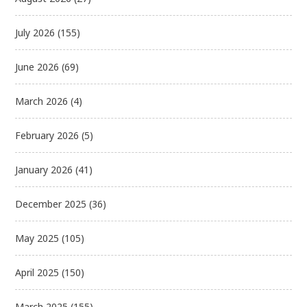
July 2026
(155)
June 2026
(69)
March 2026
(4)
February 2026
(5)
January 2026
(41)
December 2025
(36)
May 2025
(105)
April 2025
(150)
March 2025
(155)