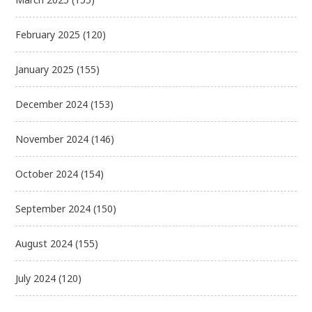
February 2025
(120)
January 2025
(155)
December 2024
(153)
November 2024
(146)
October 2024
(154)
September 2024
(150)
August 2024
(155)
July 2024
(120)