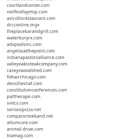
courtlandcenter.com
neilfindlaymsp.com
avicollisrestaurant.com
drcconline.org
v
theplacebarandgrill.com
waterburyrx.com
advpoolsinc.com
angelosatthepoint.com
indianapastorsalliance.com
valleyoakssteakcompany.com
caseyswoodshed.com
fixhairchicago.com
denizliesnaf.com
constitutionconferences.com
patthecope.com
svitcs.com
seriouspizza.net
compassroseband.net
altumcore.com
animal-drive.com
tnamag.com