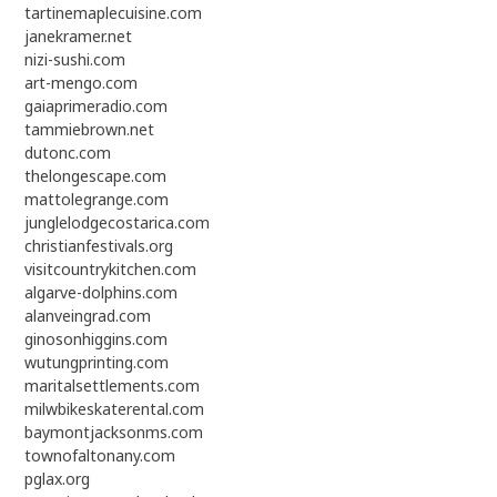
tartinemaplecuisine.com
janekramer.net
nizi-sushi.com
art-mengo.com
gaiaprimeradio.com
tammiebrown.net
dutonc.com
thelongescape.com
mattolegrange.com
junglelodgecostarica.com
christianfestivals.org
visitcountrykitchen.com
algarve-dolphins.com
alanveingrad.com
ginosonhiggins.com
wutungprinting.com
maritalsettlements.com
milwbikeskaterental.com
baymontjacksonms.com
townofaltonany.com
pglax.org