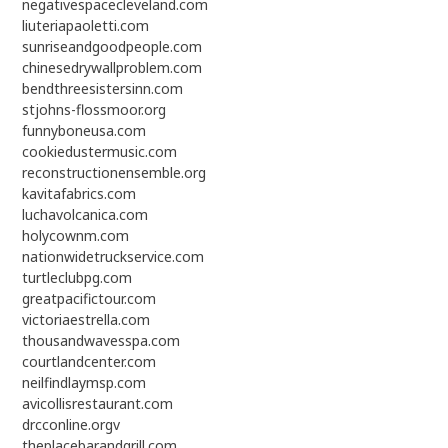
negativespacecleveland.com
liuteriapaoletti.com
sunriseandgoodpeople.com
chinesedrywallproblem.com
bendthreesistersinn.com
stjohns-flossmoor.org
funnyboneusa.com
cookiedustermusic.com
reconstructionensemble.org
kavitafabrics.com
luchavolcanica.com
holycownm.com
nationwidetruckservice.com
turtleclubpg.com
greatpacifictour.com
victoriaestrella.com
thousandwavesspa.com
courtlandcenter.com
neilfindlaymsp.com
avicollisrestaurant.com
drcconline.org
v
theplacebarandgrill.com