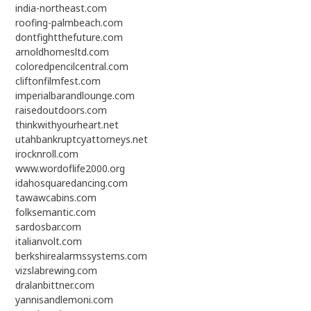
india-northeast.com
roofing-palmbeach.com
dontfightthefuture.com
arnoldhomesltd.com
coloredpencilcentral.com
cliftonfilmfest.com
imperialbarandlounge.com
raisedoutdoors.com
thinkwithyourheart.net
utahbankruptcyattorneys.net
irocknroll.com
www.wordoflife2000.org
idahosquaredancing.com
tawawcabins.com
folksemantic.com
sardosbar.com
italianvolt.com
berkshirealarmssystems.com
vizslabrewing.com
dralanbittner.com
yannisandlemoni.com