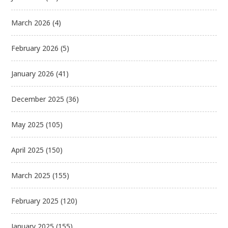
March 2026
(4)
February 2026
(5)
January 2026
(41)
December 2025
(36)
May 2025
(105)
April 2025
(150)
March 2025
(155)
February 2025
(120)
January 2025
(155)