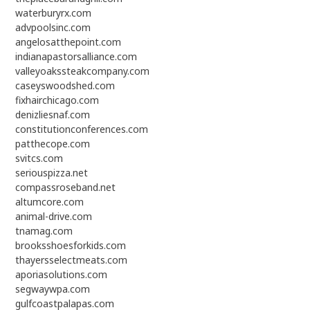
waterburyrx.com
advpoolsinc.com
angelosatthepoint.com
indianapastorsalliance.com
valleyoakssteakcompany.com
caseyswoodshed.com
fixhairchicago.com
denizliesnaf.com
constitutionconferences.com
patthecope.com
svitcs.com
seriouspizza.net
compassroseband.net
altumcore.com
animal-drive.com
tnamag.com
brooksshoesforkids.com
thayersselectmeats.com
aporiasolutions.com
segwaywpa.com
gulfcoastpalapas.com