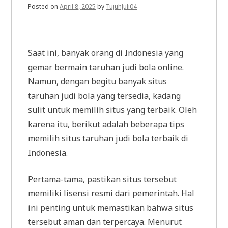
Posted on
April 8, 2025
by
TujuhJuli04
Saat ini, banyak orang di Indonesia yang
gemar bermain taruhan judi bola online.
Namun, dengan begitu banyak situs
taruhan judi bola yang tersedia, kadang
sulit untuk memilih situs yang terbaik. Oleh
karena itu, berikut adalah beberapa tips
memilih situs taruhan judi bola terbaik di
Indonesia.
Pertama-tama, pastikan situs tersebut
memiliki lisensi resmi dari pemerintah. Hal
ini penting untuk memastikan bahwa situs
tersebut aman dan terpercaya. Menurut