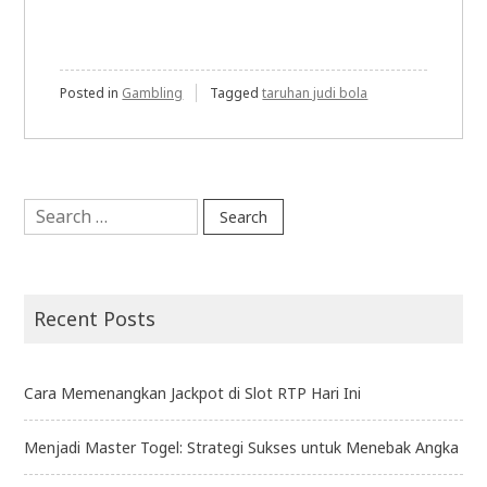
Posted in
Gambling
Tagged
taruhan judi bola
Search
for:
Recent Posts
Cara Memenangkan Jackpot di Slot RTP Hari Ini
Menjadi Master Togel: Strategi Sukses untuk Menebak Angka