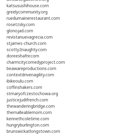
katsusushihouse.com
greelycommunity.org
ruedumainerestaurant.com
rosetzsky.com
glonojad.com
revistanuevagrecia.com
stjames-church.com
scotty2naughty.com
doreeshafrir.com
charmcitycomedyproject.com
beawareproductions.com
contextdrivenagility.com
ibikeoulu.com
coffinshakers.com
stmaryofczestochowa.org
justicejudifrench.com
thewanderingbridge.com
themalleablemom.com
kennethcoletime.com
hungryburlington.com
brunswickatlongstown.com