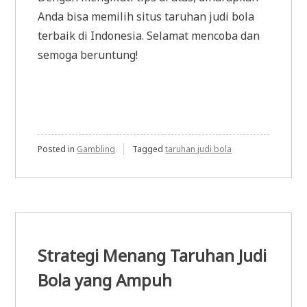
Anda bisa memilih situs taruhan judi bola
terbaik di Indonesia. Selamat mencoba dan
semoga beruntung!
Posted in
Gambling
Tagged
taruhan judi bola
Strategi Menang Taruhan Judi
Bola yang Ampuh