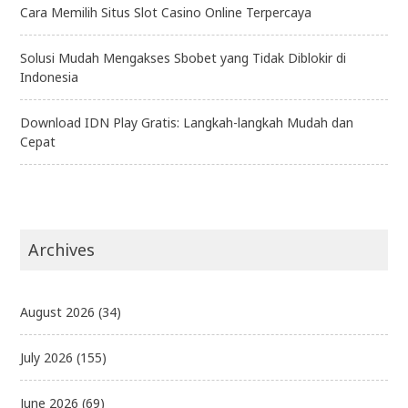
Cara Memilih Situs Slot Casino Online Terpercaya
Solusi Mudah Mengakses Sbobet yang Tidak Diblokir di
Indonesia
Download IDN Play Gratis: Langkah-langkah Mudah dan
Cepat
Archives
August 2026
(34)
July 2026
(155)
June 2026
(69)