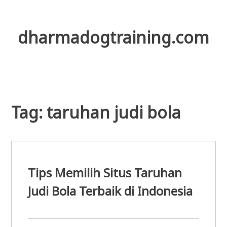
Skip
to
content
dharmadogtraining.com
Tag:
taruhan judi bola
Tips Memilih Situs Taruhan
Judi Bola Terbaik di Indonesia