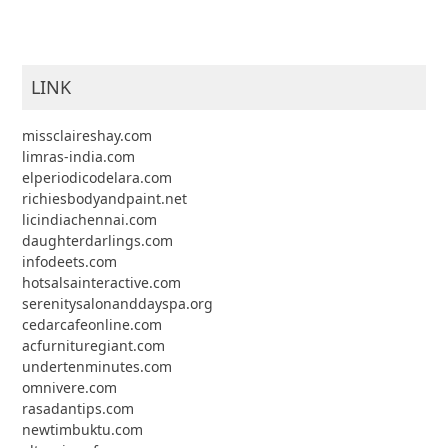
LINK
missclaireshay.com
limras-india.com
elperiodicodelara.com
richiesbodyandpaint.net
licindiachennai.com
daughterdarlings.com
infodeets.com
hotsalsainteractive.com
serenitysalonanddayspa.org
cedarcafeonline.com
acfurnituregiant.com
undertenminutes.com
omnivere.com
rasadantips.com
newtimbuktu.com