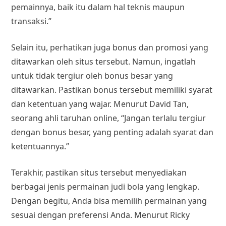
pemainnya, baik itu dalam hal teknis maupun
transaksi.”
Selain itu, perhatikan juga bonus dan promosi yang
ditawarkan oleh situs tersebut. Namun, ingatlah
untuk tidak tergiur oleh bonus besar yang
ditawarkan. Pastikan bonus tersebut memiliki syarat
dan ketentuan yang wajar. Menurut David Tan,
seorang ahli taruhan online, “Jangan terlalu tergiur
dengan bonus besar, yang penting adalah syarat dan
ketentuannya.”
Terakhir, pastikan situs tersebut menyediakan
berbagai jenis permainan judi bola yang lengkap.
Dengan begitu, Anda bisa memilih permainan yang
sesuai dengan preferensi Anda. Menurut Ricky