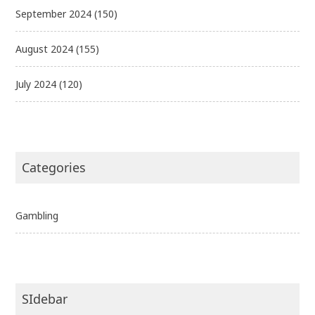
September 2024
(150)
August 2024
(155)
July 2024
(120)
Categories
Gambling
SIdebar