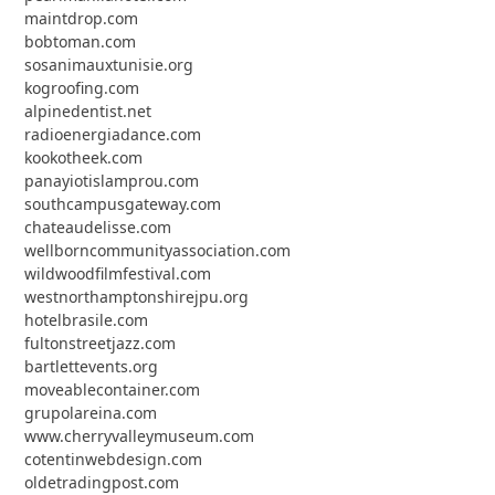
maintdrop.com
bobtoman.com
sosanimauxtunisie.org
kogroofing.com
alpinedentist.net
radioenergiadance.com
kookotheek.com
panayiotislamprou.com
southcampusgateway.com
chateaudelisse.com
wellborncommunityassociation.com
wildwoodfilmfestival.com
westnorthamptonshirejpu.org
hotelbrasile.com
fultonstreetjazz.com
bartlettevents.org
moveablecontainer.com
grupolareina.com
www.cherryvalleymuseum.com
cotentinwebdesign.com
oldetradingpost.com