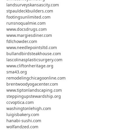
landsurveyskansascity.com
stpauldeckbuilders.com
footingsunlimited.com
runsnoqualmie.com
www.docsdrugs.com
www.margiesdiner.com
fdlchowder.com
www.needlepointsltd.com
bullandbirdsteakhouse.com
lascolinasplasticsurgery.com
www.cliftonheritage.org
sma43.org
remodelingchicagoonline.com
brentwoodyogacenter.com
www.tiptonlandscaping.com
steppingupstewardship.org
ccvoptica.com
washingtonlehigh.com
luigisbakery.com
hanabi-sushi.com
wolfandzed.com