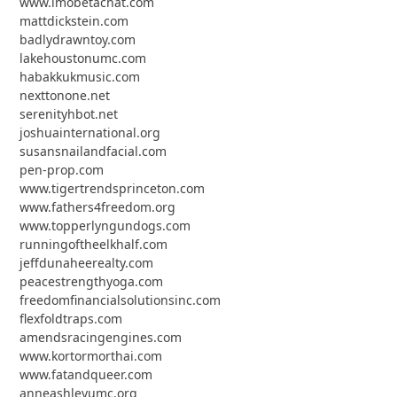
www.imobetachat.com
mattdickstein.com
badlydrawntoy.com
lakehoustonumc.com
habakkukmusic.com
nexttonone.net
serenityhbot.net
joshuainternational.org
susansnailandfacial.com
pen-prop.com
www.tigertrendsprinceton.com
www.fathers4freedom.org
www.topperlyngundogs.com
runningoftheelkhalf.com
jeffdunaheerealty.com
peacestrengthyoga.com
freedomfinancialsolutionsinc.com
flexfoldtraps.com
amendsracingengines.com
www.kortormorthai.com
www.fatandqueer.com
anneashleyumc.org