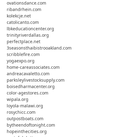
ovationsdance.com
ribandrhein.com
kolekcje.net
catolicanto.com
lbkeducationcenter.org
trinityriverdallas.org
perfectplace.net
3seasonsthaibistrooakland.com
scribblefire.com
yogaexpo.org
home-careassociates.com
andreacavaletto.com
parksleylivestocksupply.com
boisedharmacenter.org
color-agestores.com
wipala.org
loyola-malawi.org
rosychicc.com
outpostboats.com
bytheendoftonight.com
hopeinthecities.org