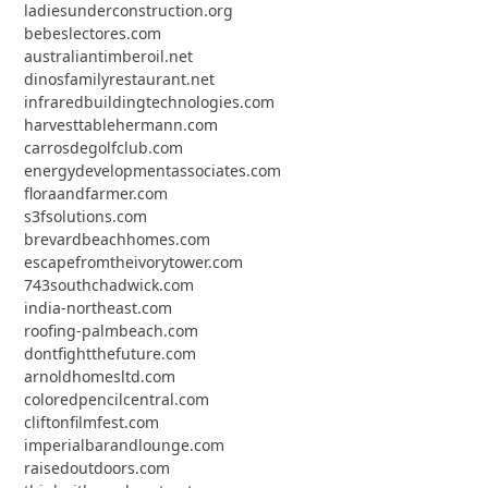
ladiesunderconstruction.org
bebeslectores.com
australiantimberoil.net
dinosfamilyrestaurant.net
infraredbuildingtechnologies.com
harvesttablehermann.com
carrosdegolfclub.com
energydevelopmentassociates.com
floraandfarmer.com
s3fsolutions.com
brevardbeachhomes.com
escapefromtheivorytower.com
743southchadwick.com
india-northeast.com
roofing-palmbeach.com
dontfightthefuture.com
arnoldhomesltd.com
coloredpencilcentral.com
cliftonfilmfest.com
imperialbarandlounge.com
raisedoutdoors.com