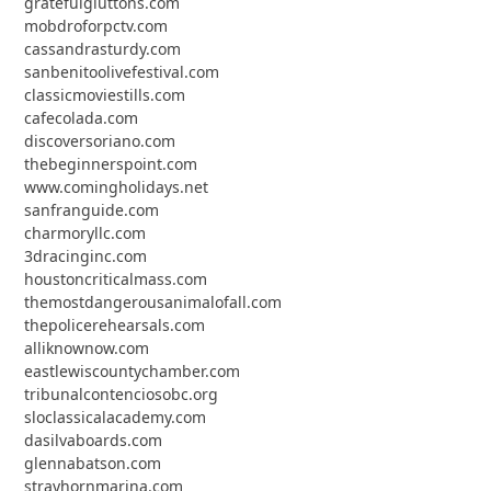
gratefulgluttons.com
mobdroforpctv.com
cassandrasturdy.com
sanbenitoolivefestival.com
classicmoviestills.com
cafecolada.com
discoversoriano.com
thebeginnerspoint.com
www.comingholidays.net
sanfranguide.com
charmoryllc.com
3dracinginc.com
houstoncriticalmass.com
themostdangerousanimalofall.com
thepolicerehearsals.com
alliknownow.com
eastlewiscountychamber.com
tribunalcontenciosobc.org
sloclassicalacademy.com
dasilvaboards.com
glennabatson.com
strayhornmarina.com