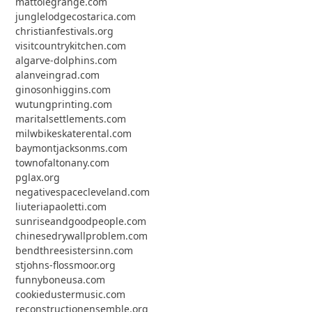
mattolegrange.com
junglelodgecostarica.com
christianfestivals.org
visitcountrykitchen.com
algarve-dolphins.com
alanveingrad.com
ginosonhiggins.com
wutungprinting.com
maritalsettlements.com
milwbikeskaterental.com
baymontjacksonms.com
townofaltonany.com
pglax.org
negativespacecleveland.com
liuteriapaoletti.com
sunriseandgoodpeople.com
chinesedrywallproblem.com
bendthreesistersinn.com
stjohns-flossmoor.org
funnyboneusa.com
cookiedustermusic.com
reconstructionensemble.org