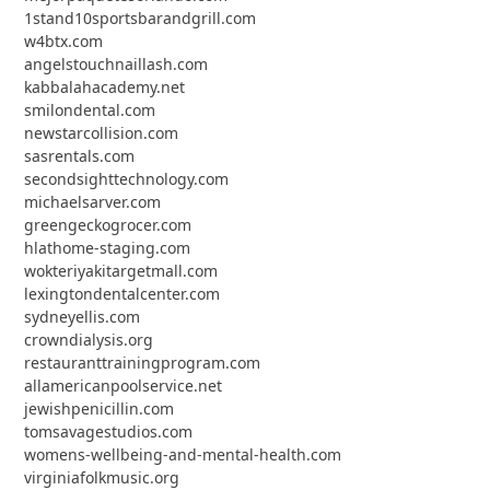
1stand10sportsbarandgrill.com
w4btx.com
angelstouchnaillash.com
kabbalahacademy.net
smilondental.com
newstarcollision.com
sasrentals.com
secondsighttechnology.com
michaelsarver.com
greengeckogrocer.com
hlathome-staging.com
wokteriyakitargetmall.com
lexingtondentalcenter.com
sydneyellis.com
crowndialysis.org
restauranttrainingprogram.com
allamericanpoolservice.net
jewishpenicillin.com
tomsavagestudios.com
womens-wellbeing-and-mental-health.com
virginiafolkmusic.org