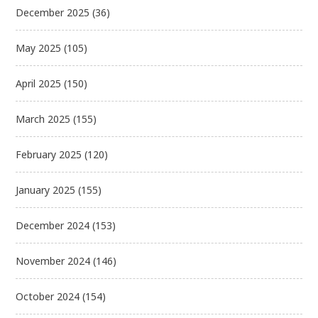
December 2025
(36)
May 2025
(105)
April 2025
(150)
March 2025
(155)
February 2025
(120)
January 2025
(155)
December 2024
(153)
November 2024
(146)
October 2024
(154)