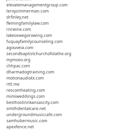
elevatemanagementgroup.com
leroyzimmerman.com
drfinley.net
flemingfamilylaw.com
rnrwine.com
lakeoswegorowing.com
fuquayfamilycounseling.com
agouveia.com
secondbaptistchurchofolathe.org
mymseo.org
chhpac.com
dharmadogtraining.com
motionaudiotx.com
rttl.me
rescomheating.com
mimiweddings.com
besthostinnkansascity.com
smithdentalcare.net
undergroundmusiccafe.com
samhubermusic.com
apexfence.net