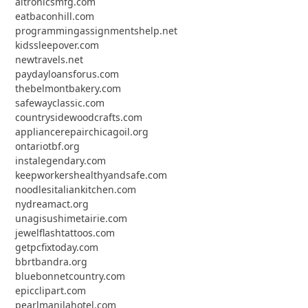
altronicsmfg.com
eatbaconhill.com
programmingassignmentshelp.net
kidssleepover.com
newtravels.net
paydayloansforus.com
thebelmontbakery.com
safewayclassic.com
countrysidewoodcrafts.com
appliancerepairchicagoil.org
ontariotbf.org
instalegendary.com
keepworkershealthyandsafe.com
noodlesitaliankitchen.com
nydreamact.org
unagisushimetairie.com
jewelflashtattoos.com
getpcfixtoday.com
bbrtbandra.org
bluebonnetcountry.com
epicclipart.com
pearlmanilahotel.com