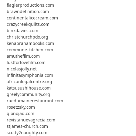
flaglerproductions.com
brawndefinition.com
continentalicecream.com
crazycreekquilts.com
binkdavies.com
christchurchpdx.org
kenabrahambooks.com
commune-kitchen.com
amuthefilm.com
lustforlovefilm.com
nicolasjolly.net
infinitasymphonia.com
africanlegalcentre.org
katsusushihouse.com
greelycommunity.org
ruedumainerestaurant.com
rosetzsky.com
glonojad.com
revistanuevagrecia.com
stjames-church.com
scotty2naughty.com